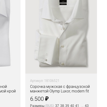
Артикул: 18106521
йной
Сорочка мужская с французской
ямой крой
манжетой Olymp Luxor, modern fit
₽
6.500
Размеры
(RUS)
37
38
39
40
41
43