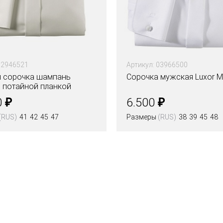
02946521
Артикул: 03966500
 сорочка шампань
Сорочка мужская Luxor Mo
с потайной планкой
₽
₽
0
6.500
(RUS)
41
42
45
47
Размеры
(RUS)
38
39
45
48
Цвета