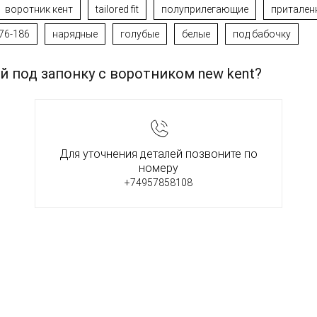
воротник кент
tailored fit
полуприлегающие
притален
76-186
нарядные
голубые
белые
под бабочку
й под запонку с воротником new kent?
Для уточнения деталей позвоните по
номеру
+74957858108