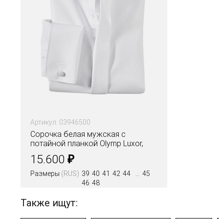
Артикул: 03946500
Сорочка белая мужская с
потайной планкой Olymp Luxor,
modern fit
₽
15.600
Размеры
(RUS)
39
40
41
42
44
45
46
48
Также ищут: