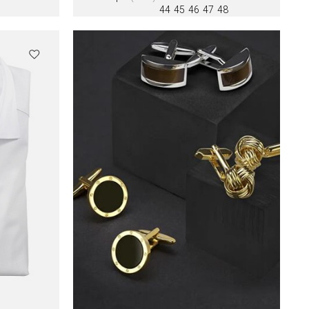
44
45
46
47
48
Цвета