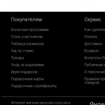
Покупателям
Сервис
Бонусная программа
Как сделат
Стать участником
Оплата
Таблица размеров
Доставка
Гид по стилю
Возврат
Тренды
Вопросы-О
Уход за изделиями
Публичная 
Идеи подарков
О персонал
Подарочные карты
Правила п
товаров
Подарочные сертификаты
Интернет-магазин мужских сорочек и