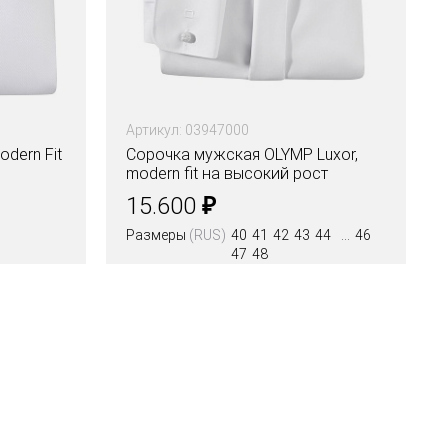
Артикул: 03947000
dern Fit
Сорочка мужская OLYMP Luxor,
modern fit на высокий рост
₽
15.600
Размеры
(RUS)
40
41
42
43
44
46
47
48
Цвета