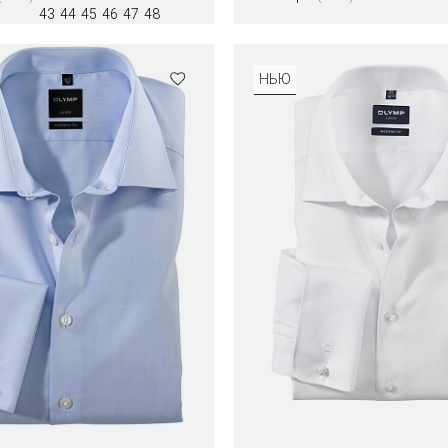
43
44
45
46
47
48
Цвета
НЬЮ