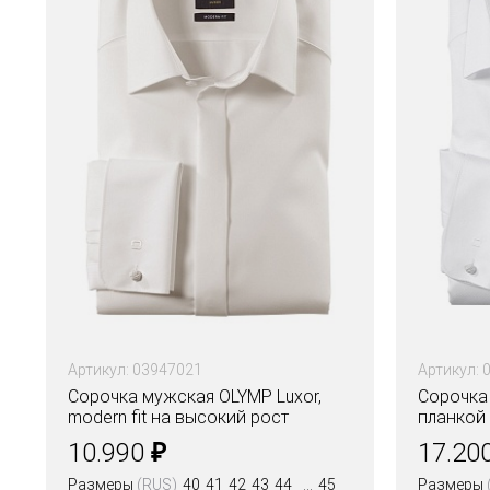
Артикул: 03947021
Артикул: 
Сорочка мужская OLYMP Luxor,
Сорочка
modern fit на высокий рост
планкой O
фактурн
₽
10.990
17.20
Размеры
(RUS)
40
41
42
43
44
45
Размеры