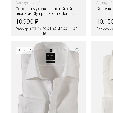
Артикул: 07076520
Артикул: 
Сорочка мужская с потайной
Сорочка 
планкой Olymp Luxor, modern fit,
фактурная ткань
₽
10.990
10.15
Размеры
(RUS)
39
41
42
43
44
45
Размеры
46
Цвета
ЗОНДЕР