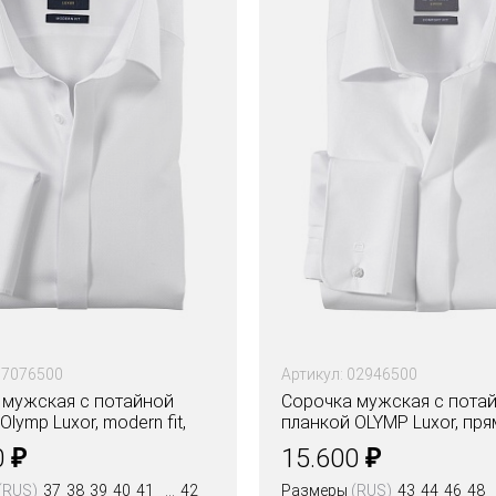
07076500
Артикул: 02946500
 мужская с потайной
Сорочка мужская с пота
lymp Luxor, modern fit,
планкой OLYMP Luxor, пр
ая ткань
₽
₽
0
15.600
(RUS)
37
38
39
40
41
42
Размеры
(RUS)
43
44
46
48