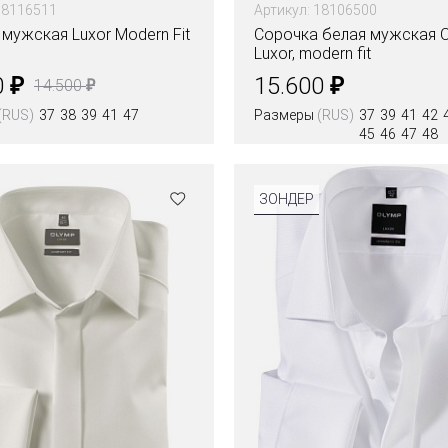
18116511
Артикул: 18106500
мужская Luxor Modern Fit
Сорочка белая мужская 
Luxor, modern fit
₽
₽
0
15.600
₽
14.500
(RUS)
37
38
39
41
47
Размеры
(RUS)
37
39
41
42
45
46
47
48
Цвета
ЗОНДЕР