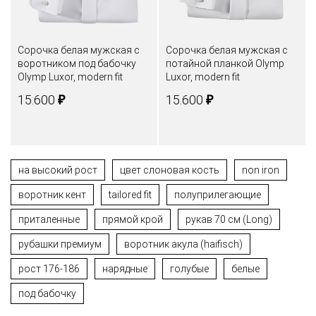
Сорочка белая мужская с
Сорочка белая мужская с
воротником под бабочку
потайной планкой Olymp
Olymp Luxor, modern fit
Luxor, modern fit
₽
₽
15.600
15.600
на высокий рост
цвет слоновая кость
non iron
воротник кент
tailored fit
полуприлегающие
приталенные
прямой крой
рукав 70 см (Long)
рубашки премиум
воротник акула (haifisch)
рост 176-186
нарядные
голубые
белые
под бабочку