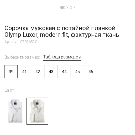
Сорочка мужская с потайной планкой
Olymp Luxor, modern fit, фактурная ткань
Артикул: 07076520
Таблица размеров
Выберите размер:
39
41
42
43
44
45
46
Цвет: