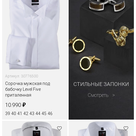
Артикул: 30776500
Сорочка мужская под
СТИЛЬНЫЕ ЗАПОНКИ
бабочку Level Five
Смотреть
приталенная
₽
10.990
39
40
41
42
43
44
45
46