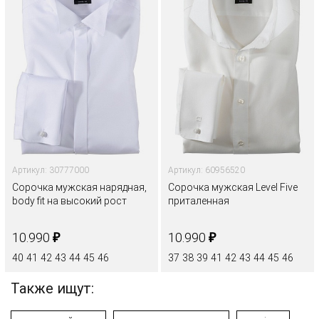
Артикул: 30777000
Артикул: 60956520
Сорочка мужская нарядная,
Сорочка мужская Level Five
body fit на высокий рост
приталенная
₽
₽
10.990
10.990
40
41
42
43
44
45
46
37
38
39
41
42
43
44
45
46
Также ищут: