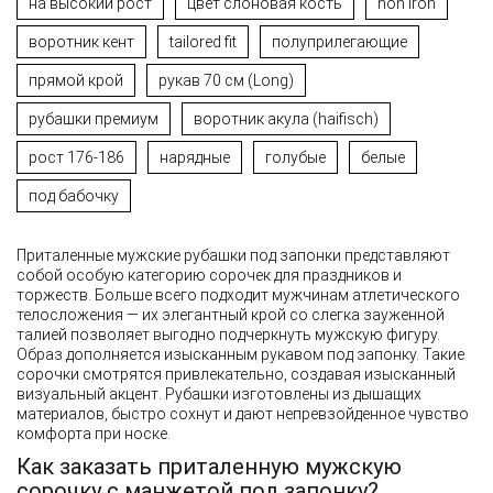
на высокий рост
цвет слоновая кость
non iron
воротник кент
tailored fit
полуприлегающие
прямой крой
рукав 70 см (Long)
рубашки премиум
воротник акула (haifisch)
рост 176-186
нарядные
голубые
белые
под бабочку
Приталенные мужские рубашки под запонки представляют
собой особую категорию сорочек для праздников и
торжеств. Больше всего подходит мужчинам атлетического
телосложения — их элегантный крой со слегка зауженной
талией позволяет выгодно подчеркнуть мужскую фигуру.
Образ дополняется изысканным рукавом под запонку. Такие
сорочки смотрятся привлекательно, создавая изысканный
визуальный акцент. Рубашки изготовлены из дышащих
материалов, быстро сохнут и дают непревзойденное чувство
комфорта при носке.
Как заказать приталенную мужскую
сорочку с манжетой под запонку?