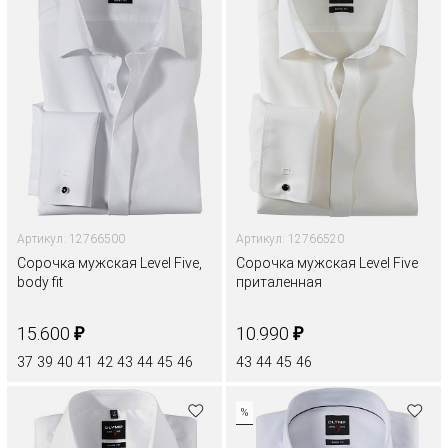
Артикул: 12766500
Артикул: 12766520
Сорочка мужская Level Five,
Сорочка мужская Level Five
body fit
приталенная
₽
₽
15.600
10.990
37
39
40
41
42
43
44
45
46
43
44
45
46
%