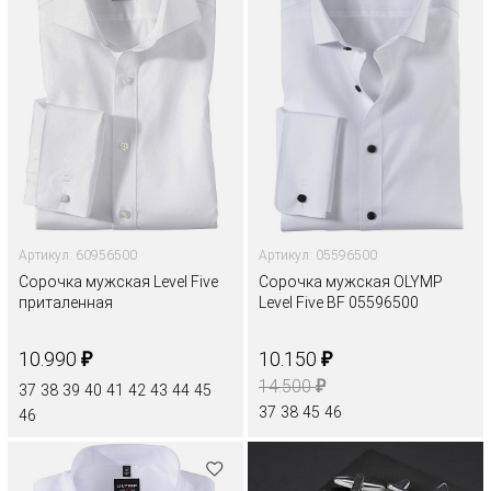
Артикул: 60956500
Артикул: 05596500
Сорочка мужская Level Five
Сорочка мужская OLYMP
приталенная
Level Five BF 05596500
₽
₽
10.990
10.150
₽
14.500
37
38
39
40
41
42
43
44
45
37
38
45
46
46