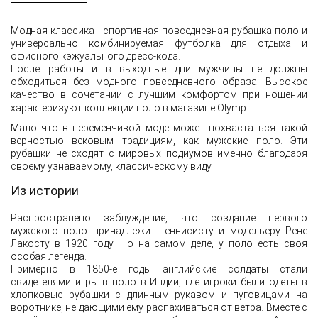
Модная классика - спортивная повседневная рубашка поло и
универсально комбинируемая футболка для отдыха и
офисного кэжуального дресс-кода.
После работы и в выходные дни мужчины не должны
обходиться без модного повседневного образа. Высокое
качество в сочетании с лучшим комфортом при ношении
характеризуют коллекции поло в магазине Olymp.
Мало что в переменчивой моде может похвастаться такой
верностью вековым традициям, как мужские поло. Эти
рубашки не сходят с мировых подиумов именно благодаря
своему узнаваемому, классическому виду.
Из истории
Распространено заблуждение, что создание первого
мужского поло принадлежит теннисисту и модельеру Рене
Лакосту в 1920 году. Но на самом деле, у поло есть своя
особая легенда.
Примерно в 1850-е годы английские солдаты стали
свидетелями игры в поло в Индии, где игроки были одеты в
хлопковые рубашки с длинным рукавом и пуговицами на
воротнике, не дающими ему распахиваться от ветра. Вместе с