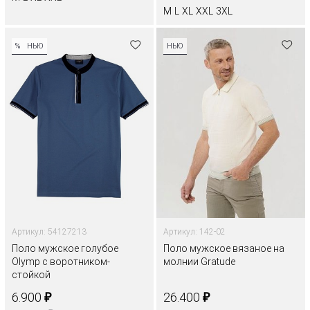
M
L
XL
XXL
3XL
%
НЬЮ
НЬЮ
Артикул: 54127213
Артикул: 142-02
Поло мужское голубое
Поло мужское вязаное на
Olymp с воротником-
молнии Gratude
стойкой
₽
₽
6.900
26.400