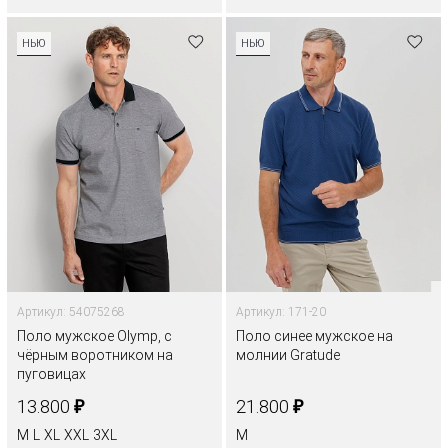
НЬЮ
НЬЮ
Артикул: 54075268
Артикул: 171-20
Поло мужское Olymp, с
Поло синее мужское на
чёрным воротником на
молнии Gratude
пуговицах
₽
₽
13.800
21.800
M
L
XL
XXL
3XL
M