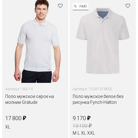
%
НЬЮ
Артикул: 184-14
Артикул: 15041316802
Поло мужское серое на
Поло мужское белое без
молнии Gratude
рисунка Fynch-Hatton
₽
₽
17.800
9.170
₽
13.100
XL
M
L
XL
XXL