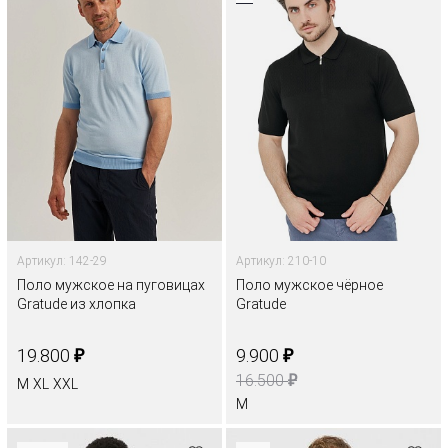
Артикул: 142-29
Артикул: 210-10
Поло мужское на пуговицах
Поло мужское чёрное
Gratude из хлопка
Gratude
₽
₽
19.800
9.900
₽
16.500
M
XL
XXL
M