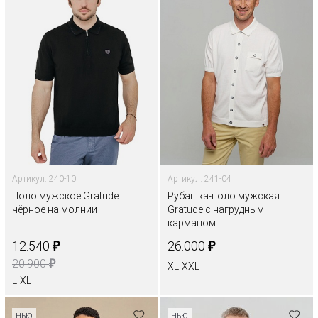
Артикул: 240-10
Артикул: 241-04
Поло мужское Gratude
Рубашка-поло мужская
чёрное на молнии
Gratude с нагрудным
карманом
₽
₽
12.540
26.000
₽
20.900
XL
XXL
L
XL
НЬЮ
НЬЮ