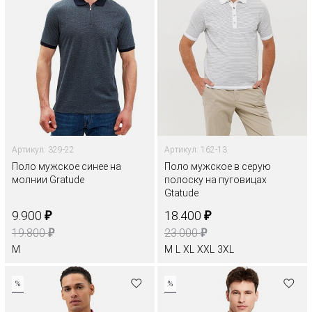
Артикул: 329-22
Артикул: 162-13
Поло мужское синее на
Поло мужское в серую
молнии Gratude
полоску на пуговицах
Gtatude
₽
₽
9.900
18.400
₽
₽
19.800
23.000
M
M
L
XL
XXL
3XL
%
%