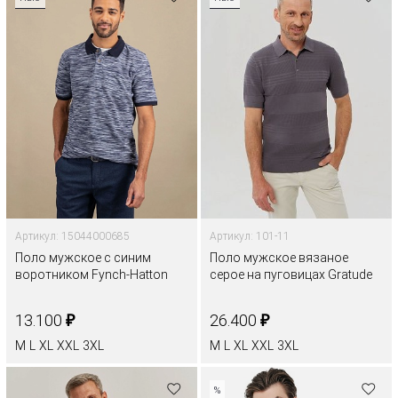
Артикул: 15044000685
Артикул: 101-11
Поло мужское с синим
Поло мужское вязаное
воротником Fynch-Hatton
серое на пуговицах Gratude
₽
₽
13.100
26.400
M
L
XL
XXL
3XL
M
L
XL
XXL
3XL
%