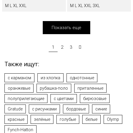
M
L
XL
XXL
M
L
XL
XXL
3XL
Показать еще
1
2
3
Также ищут:
с карманом
из хлопка
однотонные
оранжевые
рубашка-поло
приталенные
полуприлегающие
с цветами
бирюзовые
Gratude
с рисунками
бордовые
синие
красные
зелёные
голубые
белые
Olymp
Fynch-Hatton