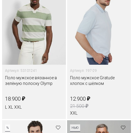
Артикул: 53101241
Артикул: 197-29
Поло мужское вязанное в
Поло мужское Gratude
зелёную полоску Olymp
хлопок с шёлком
₽
₽
18.900
12.900
₽
21.500
L
XL
XXL
XXL
%
НЬЮ