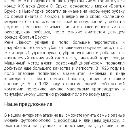
игрой поло эта одежда попала на британские острова. А уже в
конце XIX века Джон Э. Брукс, основатель марки «Братья
Брукс» в Нью-Йорке, обратил внимание на необычную рубаху
во время визита в Лондон. Внедрив ее в свою коллекцию,
модельер быстро сделал ее крайне популярной у себя на
родине. Претерпевшее изменения и ставшее известным как
оксфордская рубашка, поло отныне считается детищем
бренда «Братья Брукс».
Рене Лакост увидел в поло большие перспективы и
разработал те самые рубашки, какие мы покупаем сегодня. Он
же и первый удалил рукава, убрал пуговицы и добавил так
называемый «теннисный хвост» – удлиненный подол сзади.
Машинный метод вязки, освоенный дизайнером, позволил
добиться еще большего качества и легкости. В 1926 году на
поло впервые появилась знаменитая эмблема в виде
крокодила, в честь самого Лакоста, носившего такое
прозвище. А в 1933 году открытие своей собственной
компании положило начало массовому производству и
триумфальному шествию рубашек-поло по всему миру.
Наше предложение
В нашем интернет-магазине вы сможете купить самые разные
модели футболок-поло:
с коротким
и
длинным рукавом
, с
окантовками на рукавах и воротнике, на двух или трех