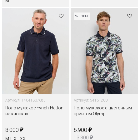
M
%
НЬЮ
Артикул: 14041307685
Артикул: 54161200
Поло мужское Fynch-Hatton
Поло мужское с цветочным
на кнопках
принтом Olymp
₽
₽
8.000
6.900
₽
13.800
M
L
XL
XXL