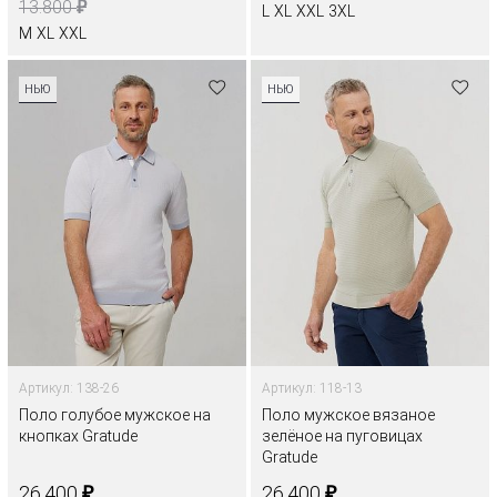
₽
13.800
L
XL
XXL
3XL
M
XL
XXL
НЬЮ
НЬЮ
Артикул: 138-26
Артикул: 118-13
Поло голубое мужское на
Поло мужское вязаное
кнопках Gratude
зелёное на пуговицах
Gratude
₽
₽
26.400
26.400