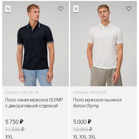
%
%
Артикул: 54135218
Артикул: 54295200
Поло синее мужское OLYMP
Поло мужское льняное
с декоративной отделкой
белое Olymp
₽
₽
5.750
5.000
₽
₽
11.500
10.000
XXL
XL
XXL
3XL