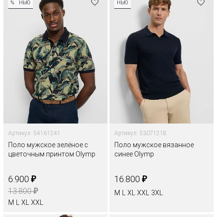
%
НЬЮ
НЬЮ
Артикул: 54161241
Артикул: 53071218
Поло мужское зелёное с
Поло мужское вязанное
цветочным принтом Olymp
синее Olymp
₽
₽
6.900
16.800
₽
13.800
M
L
XL
XXL
3XL
M
L
XL
XXL