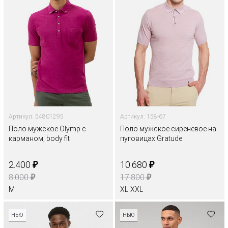
Артикул: 54801295
Артикул: 158-67
Поло мужское Olymp с
Поло мужское сиреневое на
карманом, body fit
пуговицах Gratude
₽
₽
2.400
10.680
₽
₽
8.000
17.800
M
XL
XXL
НЬЮ
НЬЮ