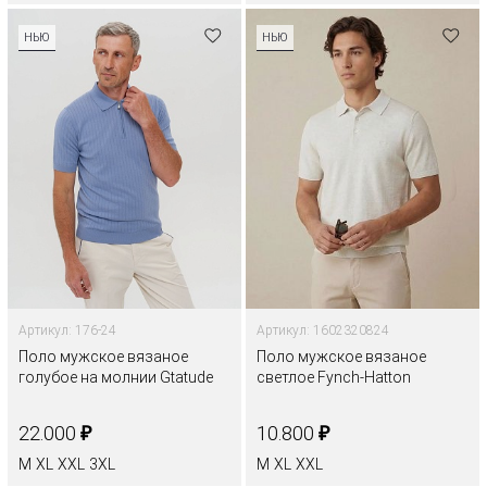
НЬЮ
НЬЮ
Артикул: 176-24
Артикул: 1602320824
Поло мужское вязаное
Поло мужское вязаное
голубое на молнии Gtatude
светлое Fynch-Hatton
₽
₽
22.000
10.800
M
XL
XXL
3XL
M
XL
XXL