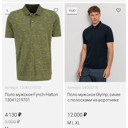
%
НЬЮ
Артикул: 13041219701
Артикул: 54055218
Поло мужское Fynch-Hatton
Поло мужское Olymp, синее
13041219701
с полосками на воротнике
₽
₽
4.130
12.000
₽
5.900
M
L
XL