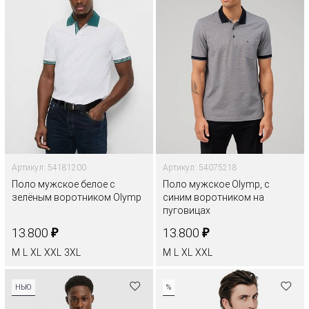
Артикул: 54181200
Артикул: 54075218
Поло мужское белое с
Поло мужское Olymp, с
зелёным воротником Olymp
синим воротником на
пуговицах
₽
₽
13.800
13.800
M
L
XL
XXL
3XL
M
L
XL
XXL
НЬЮ
%