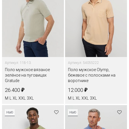
Артикул: 118-13
Артикул: 54055222
Поло мужское вязаное
Поло мужское Olymp,
зелёное на пуговицах
бежевое с полосками на
Gratude
воротнике
₽
₽
26.400
12.000
M
L
XL
XXL
3XL
M
L
XL
XXL
3XL
НЬЮ
НЬЮ