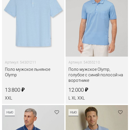
Артикул: 54301211
Артикул: 54055210
Поло мужское льняное
Поло мужское Olymp,
Olymp
голубое с синей полосой на
воротнике
₽
₽
13.800
12.000
XXL
L
XL
XXL
НЬЮ
НЬЮ