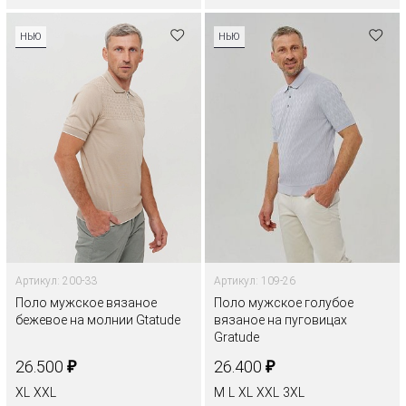
НЬЮ
НЬЮ
Артикул: 200-33
Артикул: 109-26
Поло мужское вязаное
Поло мужское голубое
бежевое на молнии Gtatude
вязаное на пуговицах
Gratude
₽
₽
26.500
26.400
XL
XXL
M
L
XL
XXL
3XL