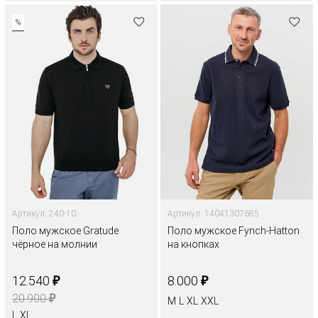
%
Артикул: 240-10
Артикул: 14041307685
Поло мужское Gratude
Поло мужское Fynch-Hatton
чёрное на молнии
на кнопках
₽
₽
12.540
8.000
₽
20.900
M
L
XL
XXL
L
XL