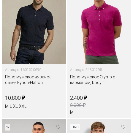
Артикул: 1602320690
Артикул: 54801295
Поло мужское вязаное
Поло мужское Olymp с
синее Fynch-Hatton
карманом, body fit
₽
₽
10.800
2.400
₽
8.000
M
L
XL
XXL
M
%
НЬЮ