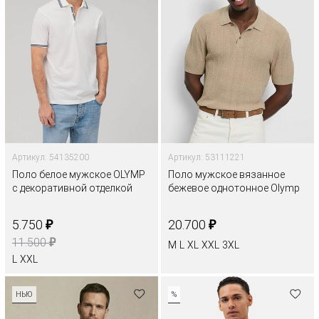
Артикул: 54135200
Артикул: 53111221
Поло белое мужское OLYMP
Поло мужское вязанное
с декоративной отделкой
бежевое однотонное Olymp
₽
₽
5.750
20.700
₽
11.500
M
L
XL
XXL
3XL
L
XXL
НЬЮ
%