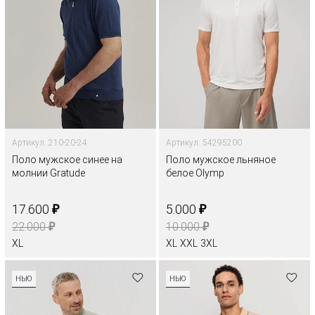
Артикул: 210-20-24
Артикул: 54295200
Поло мужское синее на
Поло мужское льняное
молнии Gratude
белое Olymp
₽
₽
17.600
5.000
₽
₽
22.000
10.000
XL
XL
XXL
3XL
НЬЮ
НЬЮ