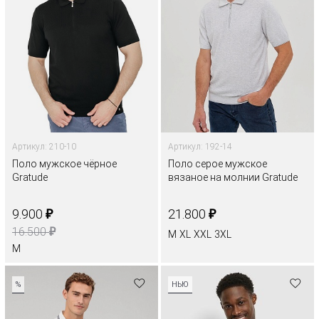
Артикул: 210-10
Артикул: 192-14
Поло мужское чёрное
Поло серое мужское
Gratude
вязаное на молнии Gratude
₽
₽
9.900
21.800
₽
16.500
M
XL
XXL
3XL
M
%
НЬЮ