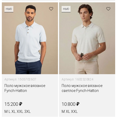
НЬЮ
НЬЮ
Артикул: 1503702607
Артикул: 1602320824
Поло мужское вязаное
Поло мужское вязаное
Fynch-Hatton
светлое Fynch-Hatton
₽
₽
15.200
10.800
M
L
XL
XXL
3XL
M
XL
XXL