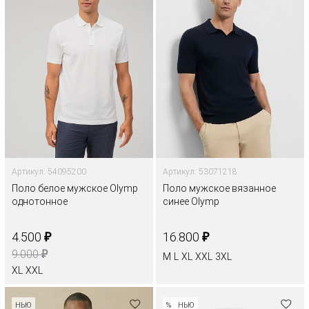
Артикул: 54095200
Артикул: 53071218
Поло белое мужское Olymp
Поло мужское вязанное
однотонное
синее Olymp
₽
₽
4.500
16.800
₽
9.000
M
L
XL
XXL
3XL
XL
XXL
НЬЮ
%
НЬЮ