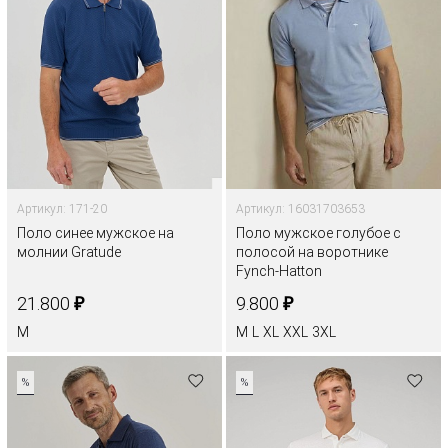
Артикул: 171-20
Артикул: 16031703653
Поло синее мужское на
Поло мужское голубое с
молнии Gratude
полосой на воротнике
Fynch-Hatton
₽
₽
21.800
9.800
M
M
L
XL
XXL
3XL
%
%