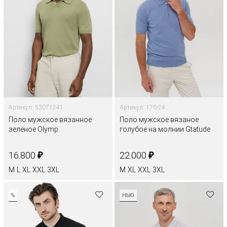
Артикул: 53071241
Артикул: 176-24
Поло мужское вязанное
Поло мужское вязаное
зелёное Olymp
голубое на молнии Gtatude
₽
₽
16.800
22.000
M
L
XL
XXL
3XL
M
XL
XXL
3XL
%
НЬЮ