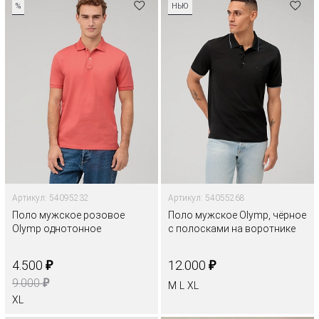
%
НЬЮ
Артикул: 54095232
Артикул: 54055268
Поло мужское розовое
Поло мужское Olymp, чёрное
Olymp однотонное
с полосками на воротнике
₽
₽
4.500
12.000
₽
9.000
M
L
XL
XL