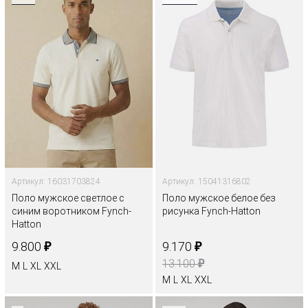
Артикул: 16031703824
Артикул: 15041316802
Поло мужское светлое с
Поло мужское белое без
синим воротником Fynch-
рисунка Fynch-Hatton
Hatton
₽
₽
9.800
9.170
₽
13.100
M
L
XL
XXL
M
L
XL
XXL