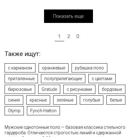
Показать еще
1
2
Также ищут:
с карманом
оранжевые
рубашка-поло
приталенные
полуприлегающие
с цветами
бирюзовые
Gratude
с рисунками
бордовые
синие
красные
зелёные
голубые
белые
Olymp
Fynch-Hatton
Мужские однотонные поло — базовая классика стильного
гардероба. Отличаются строгостью линий и сдержанной