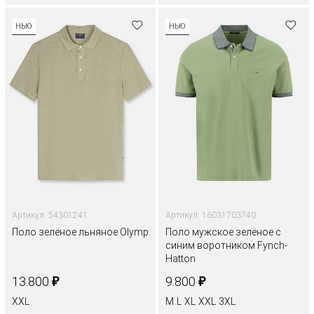
НЬЮ
НЬЮ
Артикул: 54301241
Артикул: 16031703740
Поло зелёное льняное Olymp
Поло мужское зелёное с
синим воротником Fynch-
Hatton
₽
₽
13.800
9.800
XXL
M
L
XL
XXL
3XL