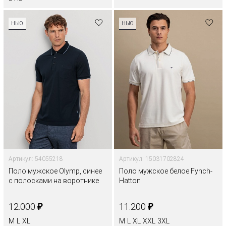
НЬЮ
НЬЮ
Артикул: 54055218
Артикул: 15031702824
Поло мужское Olymp, синее
Поло мужское белое Fynch-
с полосками на воротнике
Hatton
₽
₽
12.000
11.200
M
L
XL
M
L
XL
XXL
3XL