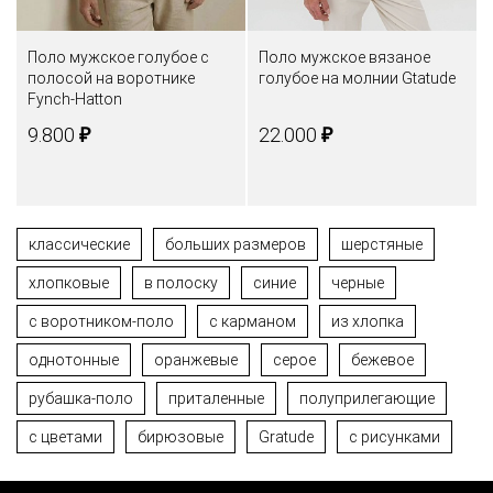
Поло мужское голубое с
Поло мужское вязаное
полосой на воротнике
голубое на молнии Gtatude
Fynch-Hatton
₽
₽
9.800
22.000
классические
больших размеров
шерстяные
хлопковые
в полоску
синие
черные
с воротником-поло
с карманом
из хлопка
однотонные
оранжевые
cерое
бежевое
рубашка-поло
приталенные
полуприлегающие
с цветами
бирюзовые
Gratude
с рисунками