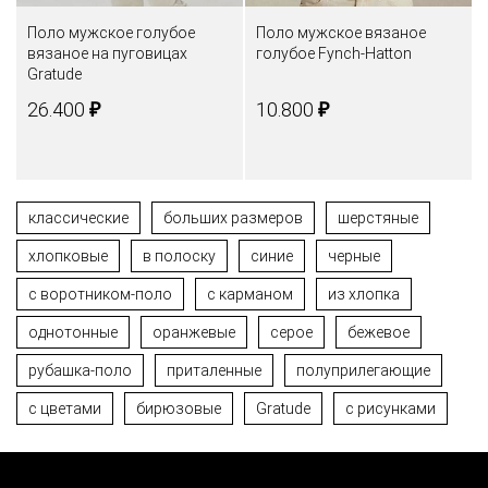
Поло мужское голубое
Поло мужское вязаное
вязаное на пуговицах
голубое Fynch-Hatton
Gratude
₽
₽
26.400
10.800
классические
больших размеров
шерстяные
хлопковые
в полоску
синие
черные
с воротником-поло
с карманом
из хлопка
однотонные
оранжевые
cерое
бежевое
рубашка-поло
приталенные
полуприлегающие
с цветами
бирюзовые
Gratude
с рисунками