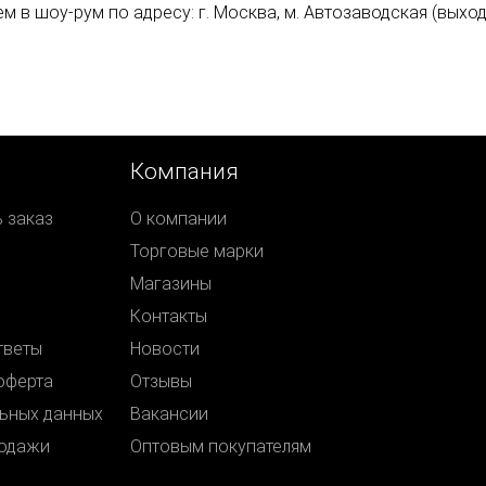
 шоу-рум по адресу: г. Москва, м. Автозаводская (выход №
Компания
ь заказ
О компании
Торговые марки
Магазины
Контакты
тветы
Новости
оферта
Отзывы
ьных данных
Вакансии
родажи
Оптовым покупателям