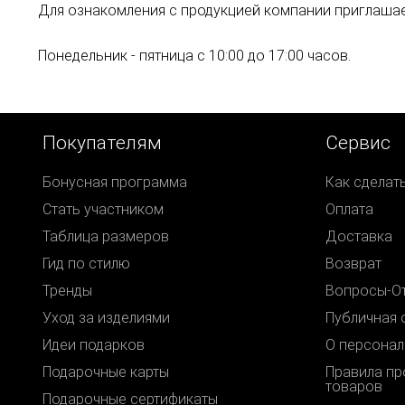
Для ознакомления с продукцией компании приглашаем в
Понедельник - пятница с 10:00 до 17:00 часов.
Покупателям
Сервис
Бонусная программа
Как сделат
Стать участником
Оплата
Таблица размеров
Доставка
Гид по стилю
Возврат
Тренды
Вопросы-О
Уход за изделиями
Публичная 
Идеи подарков
О персонал
Подарочные карты
Правила п
товаров
Подарочные сертификаты