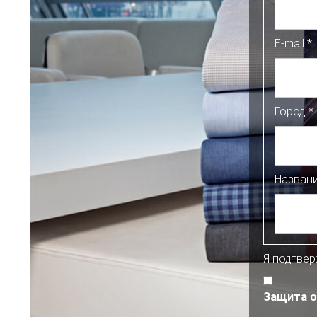
E-mail
*
Город
*
Назван
Я подтве
Защита о