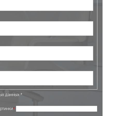
ных данных
*
ртинки
*