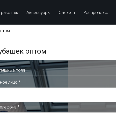
Трикотаж
Аксессуары
Одежда
Распродажа
оптом
убашек оптом
тельные поля
тное лицо
*
телефона
*