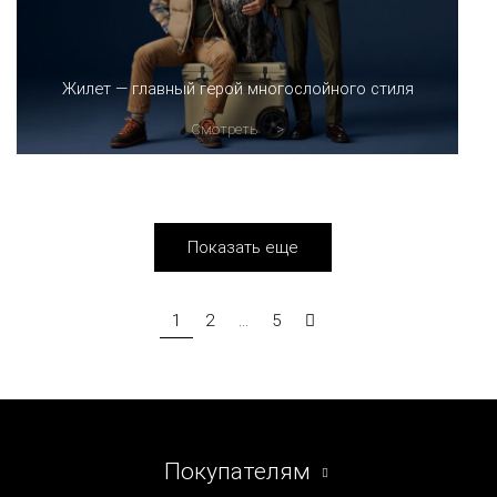
Жилет — главный герой многослойного стиля
Смотреть
Показать еще
1
2
...
5
Покупателям