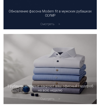
Обновление фасона Modern fit в мужских рубашках
OLYMP
Смотреть
5 рубашек, которые закроют ваш офисный гардероб
на всю неделю
Смотреть