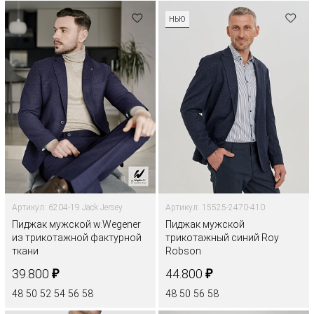
НЬЮ
Артикул: 6204-19 Jack Jersey
Артикул: 15525-2470-410
Пиджак мужской w.Wegener
Пиджак мужской
из трикотажной фактурной
трикотажный синий Roy
ткани
Robson
₽
₽
39.800
44.800
48
50
52
54
56
58
48
50
56
58