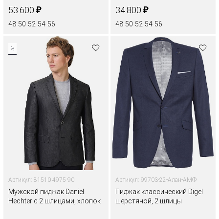
₽
₽
53.600
34.800
48
50
52
54
56
48
50
52
54
56
%
Артикул: 81510 4975 90
Артикул: 99703-22-Алан-АМФ
Мужской пиджак Daniel
Пиджак классический Digel
Hechter с 2 шлицами, хлопок
шерстяной, 2 шлицы