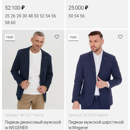
₽
₽
52.100
25.000
25
26
29
30
48
50
52
54
56
50
54
56
58
60
НЬЮ
НЬЮ
Артикул: 6876-17 Kenny
Артикул: 6133-20 Nelson
Пиджак джинсовый мужской
Пиджак мужской шерстяной
w.WEGENER
w.Wegener