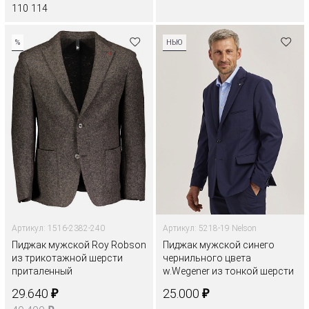
110
114
%
НЬЮ
Артикул: 1516-2382-240
Артикул: 5218-19 Nelson
Пиджак мужской Roy Robson
Пиджак мужской синего
из трикотажной шерсти
чернильного цвета
приталенный
w.Wegener из тонкой шерсти
₽
₽
29.640
25.000