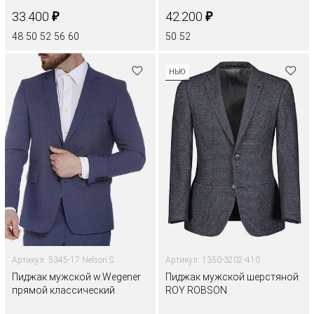
₽
₽
33.400
42.200
48
50
52
56
60
50
52
НЬЮ
Артикул: 5345-17 Nelson S
Артикул: 1350-3202-410
Пиджак мужской w.Wegener
Пиджак мужской шерстяной
прямой классический
ROY ROBSON