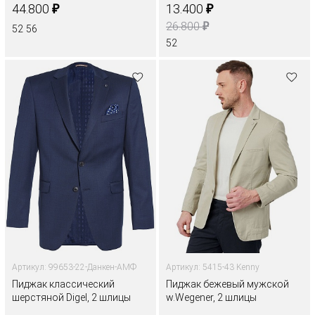
₽
₽
44.800
13.400
₽
26.800
52
56
52
Артикул: 99653-22-Данкен-АМФ
Артикул: 5415-43 Kenny
Пиджак классический
Пиджак бежевый мужской
шерстяной Digel, 2 шлицы
w.Wegener, 2 шлицы