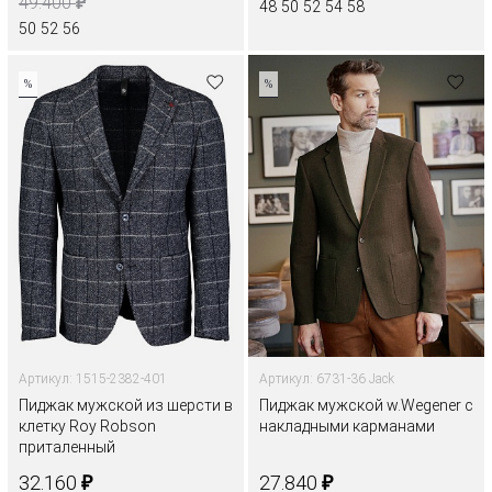
₽
49.400
48
50
52
54
58
50
52
56
%
%
Артикул: 1515-2382-401
Артикул: 6731-36 Jack
Пиджак мужской из шерсти в
Пиджак мужской w.Wegener с
клетку Roy Robson
накладными карманами
приталенный
₽
₽
32.160
27.840