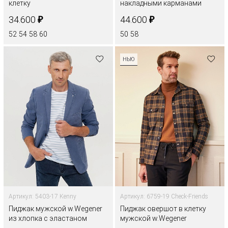
клетку
накладными карманами
₽
₽
34.600
44.600
52
54
58
60
50
58
НЬЮ
Артикул: 5403-17 Kenny
Артикул: 6759-19 Check-Friends
Пиджак мужской w.Wegener
Пиджак овершот в клетку
из хлопка с эластаном
мужской w.Wegener