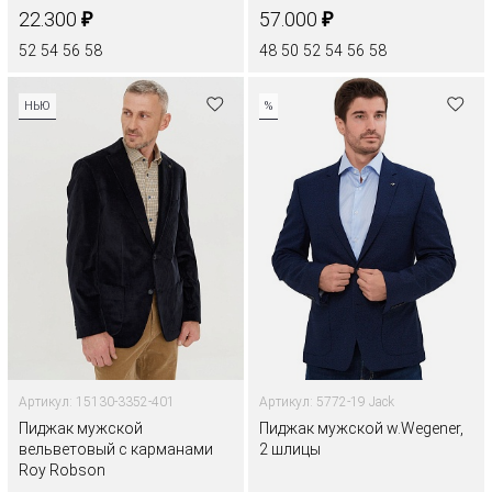
₽
₽
22.300
57.000
52
54
56
58
48
50
52
54
56
58
НЬЮ
%
Артикул: 15130-3352-401
Артикул: 5772-19 Jack
Пиджак мужской
Пиджак мужской w.Wegener,
вельветовый с карманами
2 шлицы
Roy Robson