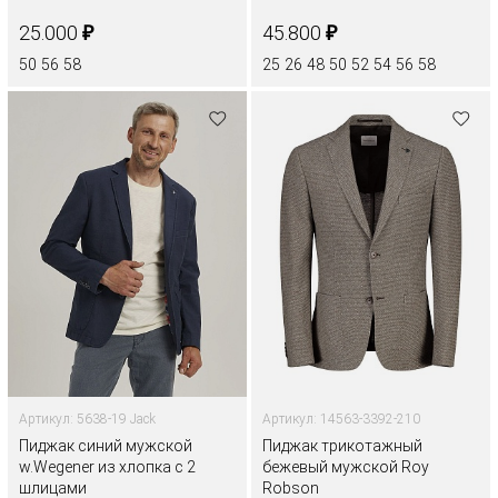
₽
₽
25.000
45.800
50
56
58
25
26
48
50
52
54
56
58
Артикул: 5638-19 Jack
Артикул: 14563-3392-210
Пиджак синий мужской
Пиджак трикотажный
w.Wegener из хлопка с 2
бежевый мужской Roy
шлицами
Robson