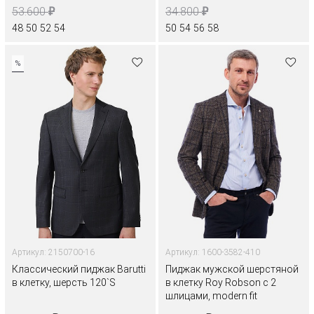
₽
₽
53.600
34.800
48
50
52
54
50
54
56
58
%
Артикул: 2150700-16
Артикул: 1600-3582-410
Классический пиджак Barutti
Пиджак мужской шерстяной
в клетку, шерсть 120`S
в клетку Roy Robson с 2
шлицами, modern fit