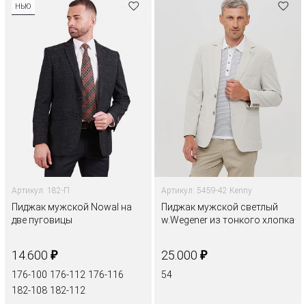
НЬЮ
Артикул: 182-П
Артикул: 5459-42 Kenny
Пиджак мужской Nowal на
Пиджак мужской светлый
две пуговицы
w.Wegener из тонкого хлопка
₽
₽
14.600
25.000
176-100
176-112
176-116
54
182-108
182-112