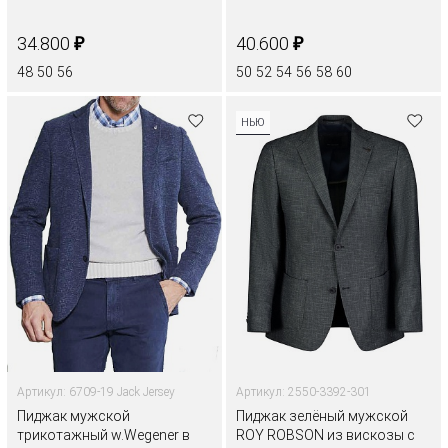
₽
₽
34.800
40.600
48
50
56
50
52
54
56
58
60
НЬЮ
Артикул: 6709-19 Jack Jersey
Артикул: 2550-3392-301
Пиджак мужской
Пиджак зелёный мужской
трикотажный w.Wegener в
ROY ROBSON из вискозы с