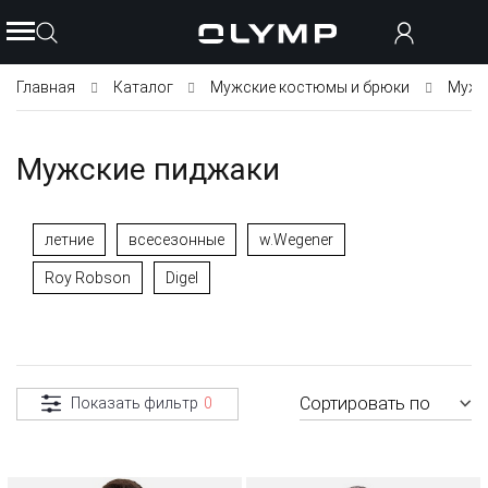
Главная
Каталог
Мужские костюмы и брюки
Мужс
Мужские пиджаки
летние
всесезонные
w.Wegener
Roy Robson
Digel
Сортировать по
Показать фильтр
0