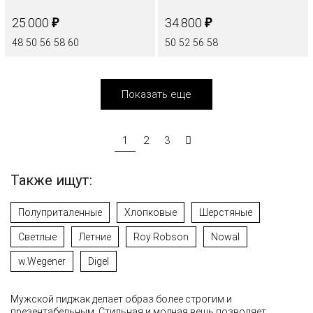
₽
₽
25.000
34.800
48
50
56
58
60
50
52
56
58
Показать еще
1
2
3
Также ищут:
Полуприталенные
Хлопковые
Шерстяные
Светлые
Летние
Roy Robson
Nowal
w.Wegener
Digel
Мужской пиджак делает образ более строгим и
презентабельным. Стильная и модная вещь позволяет