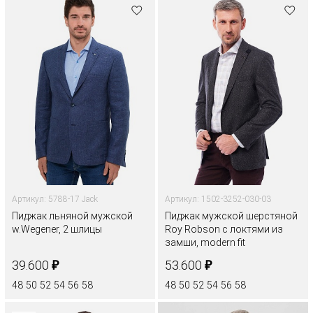
Артикул: 5788-17 Jack
Артикул: 1502-3252-030-03
Пиджак льняной мужской
Пиджак мужской шерстяной
w.Wegener, 2 шлицы
Roy Robson с локтями из
замши, modern fit
₽
₽
39.600
53.600
48
50
52
54
56
58
48
50
52
54
56
58