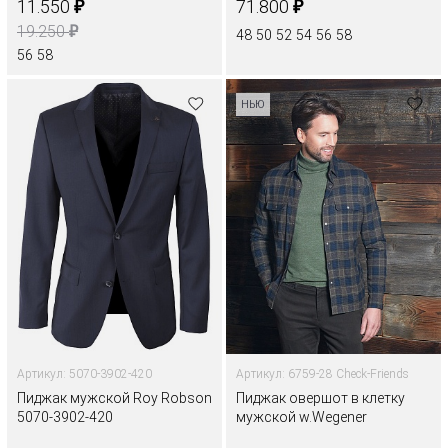
₽
₽
11.550
71.800
₽
19.250
48
50
52
54
56
58
56
58
НЬЮ
Артикул: 5070-3902-420
Артикул: 6759-28 Check-Friends
Пиджак мужской Roy Robson
Пиджак овершот в клетку
5070-3902-420
мужской w.Wegener