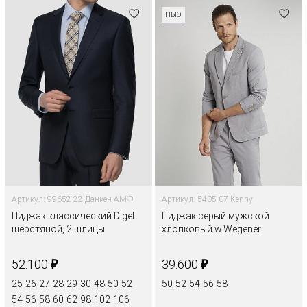
НЬЮ
Артикул: 99652-22-Данкен-АМФ
Артикул: 5405-07 Kenny
Пиджак классический Digel
Пиджак серый мужской
шерстяной, 2 шлицы
хлопковый w.Wegener
₽
₽
52.100
39.600
25
26
27
28
29
30
48
50
52
50
52
54
56
58
54
56
58
60
62
98
102
106