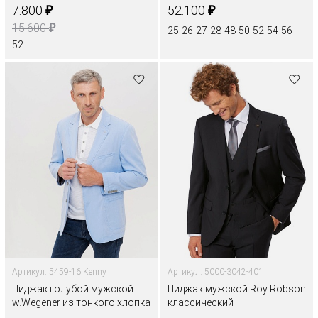
₽
₽
7.800
52.100
₽
15.600
25
26
27
28
48
50
52
54
56
52
Артикул: 5459-16 Kenny
Артикул: 5000-3042-401
Пиджак голубой мужской
Пиджак мужской Roy Robson
w.Wegener из тонкого хлопка
классический