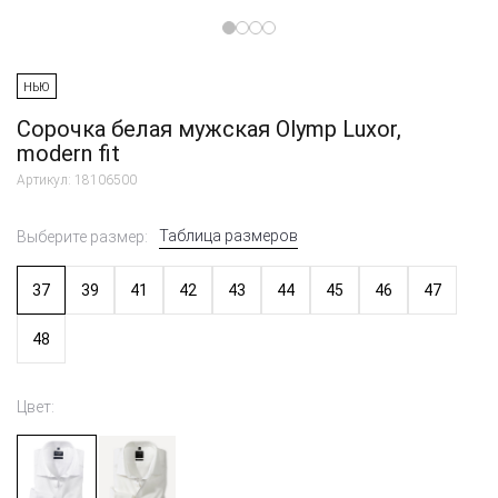
НЬЮ
Сорочка белая мужская Olymp Luxor,
modern fit
Артикул: 18106500
Таблица размеров
Выберите размер:
37
39
41
42
43
44
45
46
47
48
Цвет: