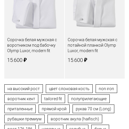
Сорочка белая мужская с
Сорочка белая мужская с
воротником под бабочку
потайной планкой Olymp
Olymp Luxor, modern fit
Luxor, modern fit
₽
₽
15.600
15.600
на высокий рост
цвет слоновая кость
non iron
воротник кент
tailored fit
полуприлегающие
приталенные
прямой крой
рукав 70 см (Long)
рубашки премиум
воротник акула (haifisch)
рост 176-186
нарядные
голубые
белые