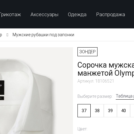
Трикотаж
Аксессуары
Одежда
Распродажа
p
Мужские рубашки под запонки
ЗОНДЕР
Сорочка мужска
манжетой Olymp 
Артикул: 18106521
Таблица
Выберите размер:
37
38
39
40
Цвет: