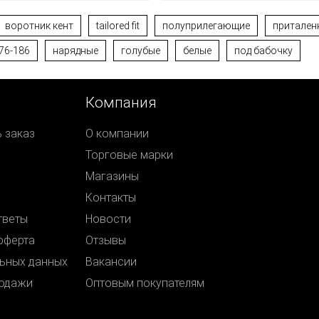
воротник кент
tailored fit
полуприлегающие
притален
76-186
нарядные
голубые
белые
под бабочку
Компания
ь заказ
О компании
Торговые марки
Магазины
Контакты
тветы
Новости
оферта
Отзывы
ьных данных
Вакансии
родажи
Оптовым покупателям