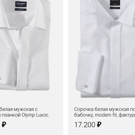
белая мужская с
Сорочка белая мужская п
 планкой Olymp Luxor,
бабочку, modern fit, факту
t
ткань
₽
₽
0
17.200