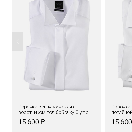
Сорочка белая мужская с
Сорочка 
воротником под бабочку Olymp
потайной
Luxor, modern fit
modern fi
₽
15.600
15.60