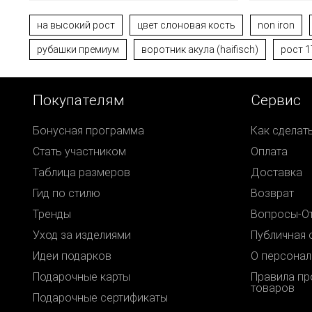
на высокий рост
цвет слоновая кость
non iron
рубашки премиум
воротник акула (haifisch)
рост 1
Покупателям
Сервис
Бонусная программа
Как сделат
Стать участником
Оплата
Таблица размеров
Доставка
Гид по стилю
Возврат
Тренды
Вопросы-О
Уход за изделиями
Публичная 
Идеи подарков
О персонал
Подарочные карты
Правила п
товаров
Подарочные сертификаты