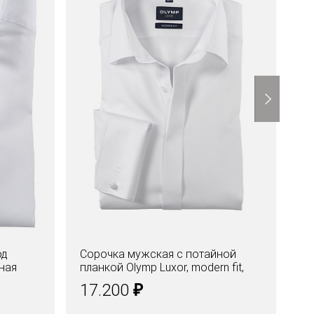
од
Сорочка мужская с потайной
Со
рная
планкой Olymp Luxor, modern fit,
пл
фактурная ткань
фа
₽
17.200
1