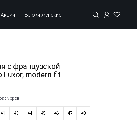
Акции
Брюки женские
я с французской
Luxor, modern fit
 размеров
41
43
44
45
46
47
48