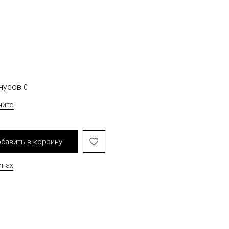
онусов
0
чите
бавить в корзину
инах