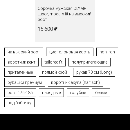
Сорочка мужская OLYMP
Luxor, modern fit на высокий
рост
₽
15.600
на высокий рост
цвет слоновая кость
non iron
воротник кент
tailored fit
полуприлегающие
приталенные
прямой крой
рукав 70 см (Long)
рубашки премиум
воротник акула (haifisch)
рост 176-186
нарядные
голубые
белые
под бабочку