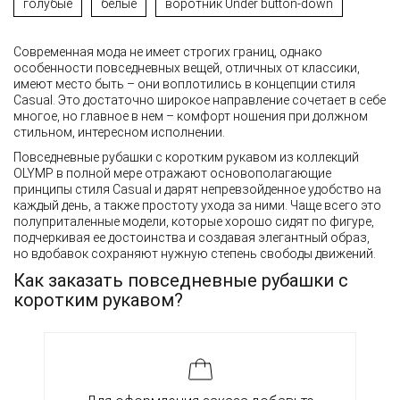
голубые
белые
воротник Under button-down
Современная мода не имеет строгих границ, однако
особенности повседневных вещей, отличных от классики,
имеют место быть – они воплотились в концепции стиля
Casual. Это достаточно широкое направление сочетает в себе
многое, но главное в нем – комфорт ношения при должном
стильном, интересном исполнении.
Повседневные рубашки с коротким рукавом из коллекций
OLYMP в полной мере отражают основополагающие
принципы стиля Casual и дарят непревзойденное удобство на
каждый день, а также простоту ухода за ними. Чаще всего это
полуприталенные модели, которые хорошо сидят по фигуре,
подчеркивая ее достоинства и создавая элегантный образ,
но вдобавок сохраняют нужную степень свободы движений.
Как заказать повседневные рубашки с
коротким рукавом?