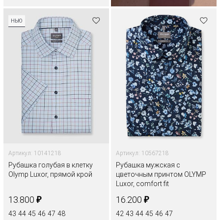
НЬЮ
Артикул: 10141218
Артикул: 10567218
Рубашка голубая в клетку
Рубашка мужская с
Olymp Luxor, прямой крой
цветочным принтом OLYMP
Luxor, comfort fit
₽
₽
13.800
16.200
43
44
45
46
47
48
42
43
44
45
46
47