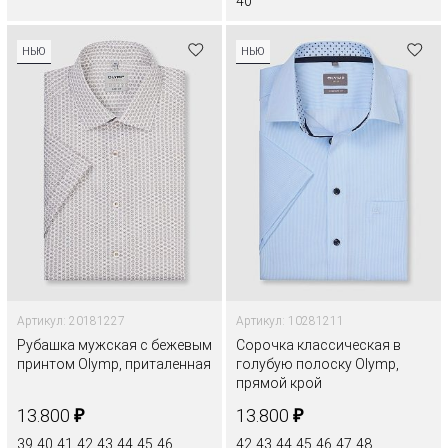
40
НЬЮ
НЬЮ
Артикул: 20181227
Артикул: 10281211
Рубашка мужская с бежевым
Сорочка классическая в
принтом Olymp, приталенная
голубую полоску Olymp,
прямой крой
₽
₽
13.800
13.800
39
40
41
42
43
44
45
46
42
43
44
45
46
47
48