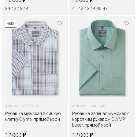
39
42
43
44
41
42
43
44
45
47
НЬЮ
Артикул: 10521218
Артикул: 10417245
Рубашка мужская в синюю
Рубашка зелёная мужская с
клетку Olymp, прямой крой
коротким рукавом OLYMP
Luxor, прямой крой
₽
₽
12.000
12.000