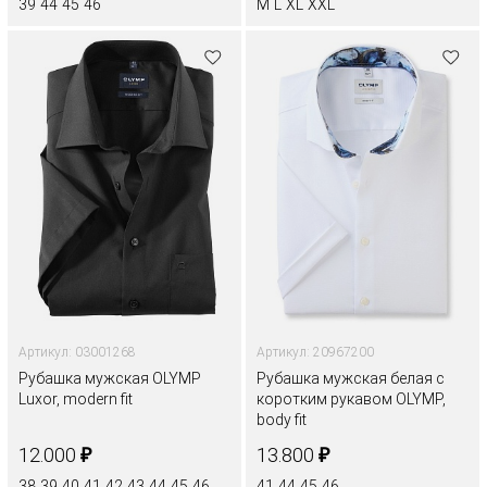
39
44
45
46
M
L
XL
XXL
Артикул: 03001268
Артикул: 20967200
Рубашка мужская OLYMP
Рубашка мужская белая с
Luxor, modern fit
коротким рукавом OLYMP,
body fit
₽
₽
12.000
13.800
38
39
40
41
42
43
44
45
46
41
44
45
46