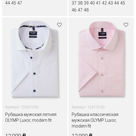
44
45
47
37
38
39
40
41
42
43
44
45
46
47
48
Артикул: 12287200
Артикул: 12417230
Рубашка мужская летняя
Рубашка классическая
OLYMP Luxor, modern fit
мужская OLYMP Luxor,
modern fit
₽
₽
12.000
12.000