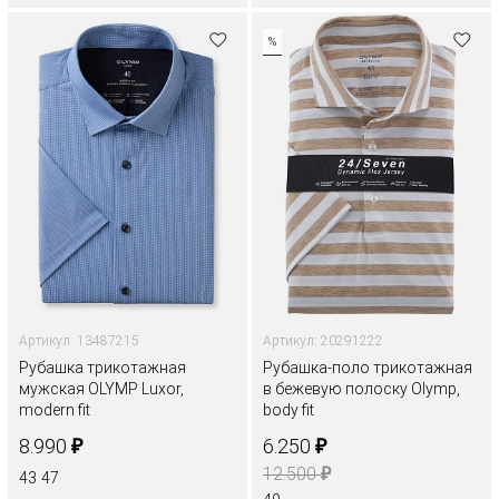
%
Артикул: 13487215
Артикул: 20291222
Рубашка трикотажная
Рубашка-поло трикотажная
мужская OLYMP Luxor,
в бежевую полоску Olymp,
modern fit
body fit
₽
₽
8.990
6.250
₽
12.500
43
47