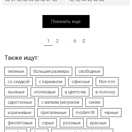
Показать еще
1
2
...
6
Также ищут:
зеленые
большие размеры
свободные
со скидкой
с карманом
офисные
Non iron
льняные
хлопковые
в цветочек
в полоску
однотонные
с мелким рисунком
синие
коричневые
приталенные
modern fit
черные
фиолетовые
серые
розовые
красные