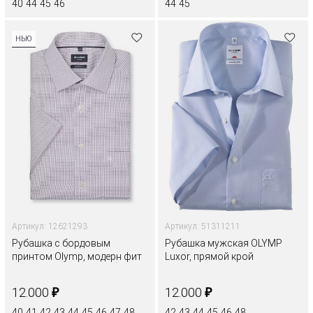
40
44
45
46
44
45
НЬЮ
Артикул: 12621293
Артикул: 51311211
Рубашка с бордовым
Рубашка мужская OLYMP
принтом Olymp, модерн фит
Luxor, прямой крой
₽
₽
12.000
12.000
40
41
42
43
44
45
46
47
48
42
43
44
45
46
48