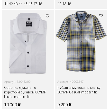
41
42
43
44
45
46
47
48
42
43
48
Артикул: 12045200
Артикул: 40003247
Сорочка мужская с
Рубашка мужская в клетку
коротким рукавом OLYMP
OLYMP Casual, modern fit
Luxor, modern fit
₽
₽
10.000
9.200