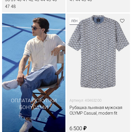
47
48
ЛЁН
ОПЛАТА ПОКУПКИ
Артикул: 40463200
БОНУСАМИ
Рубашка льняная мужская
OLYMP Casual, modern fit
Смотреть
₽
6.500