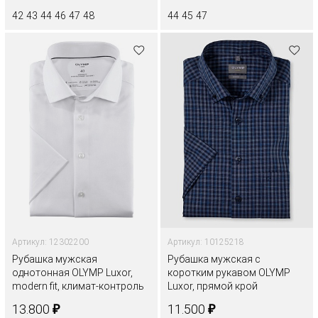
42
43
44
46
47
48
44
45
47
Артикул: 12302200
Артикул: 10125218
Рубашка мужская
Рубашка мужская с
однотонная OLYMP Luxor,
коротким рукавом OLYMP
modern fit, климат-контроль
Luxor, прямой крой
₽
₽
13.800
11.500