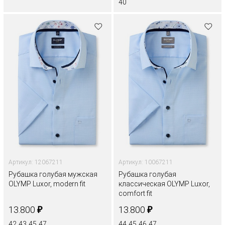
40
Артикул: 12067211
Артикул: 10067211
Рубашка голубая мужская
Рубашка голубая
OLYMP Luxor, modern fit
классическая OLYMP Luxor,
comfort fit
₽
₽
13.800
13.800
42
43
45
47
44
45
46
47