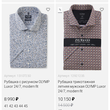
%
Артикул: 13107230
Артикул: 12921235
Рубашка с рисунком OLYMP
Рубашка трикотажная
Luxor 24/7, modern fit
летняя мужская OLYMP Luxor
24/7, modern fit
₽
₽
8.990
10.150
₽
14.500
41
42
43
44
45