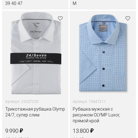
39
40
47
M
Артикул: 25037200
Артикул: 10647211
Трикотажная рубашка Olymp
Рубашка мужская с
24/7, супер слим
рисунком OLYMP Luxor,
прямой крой
₽
₽
9.990
13.800