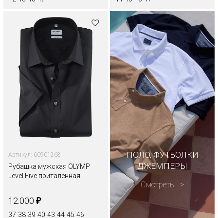
ПОЛО, ФУТБОЛКИ
Артикул: 60901268
ДЖЕМПЕРЫ
Рубашка мужская OLYMP
Level Five приталенная
Смотреть
₽
12.000
37
38
39
40
43
44
45
46