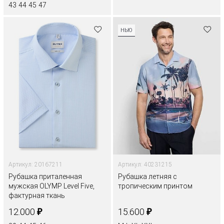
43
44
45
47
НЬЮ
Артикул: 20167211
Артикул: 40231215
Рубашка приталенная
Рубашка летняя с
мужская OLYMP Level Five,
тропическим принтом
фактурная ткань
₽
₽
12.000
15.600