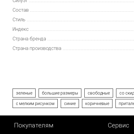
Силуэт
Состав
Стиль
Индекс
Страна бренда
Страна производства
зеленые
большие размеры
свободные
со ски
с мелким рисунком
синие
коричневые
притал
Покупателям
Сервис