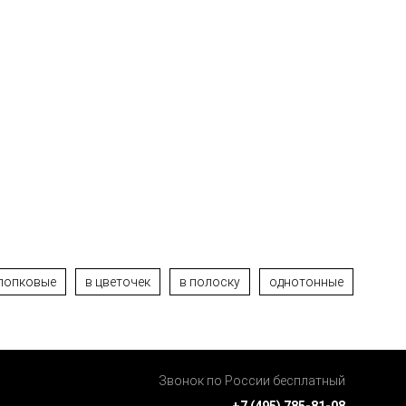
лопковые
в цветочек
в полоску
однотонные
Звонок по России бесплатный