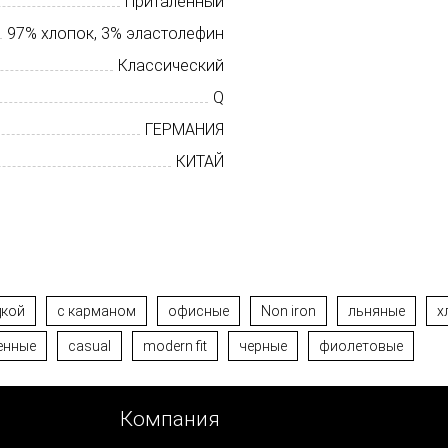
Приталенный
97% хлопок, 3% эластолефин
Классический
Q
ГЕРМАНИЯ
КИТАЙ
дкой
с карманом
офисные
Non iron
льняные
х
енные
casual
modern fit
черные
фиолетовые
Компания