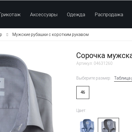
Трикотаж
Аксессуары
Одежда
Распродажа
p
Мужские рубашки с коротким рукавом
Сорочка мужская
Артикул: 04631260
Таблица
Выберите размер:
46
Цвет: