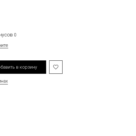
онусов
0
чите
бавить в корзину
инах