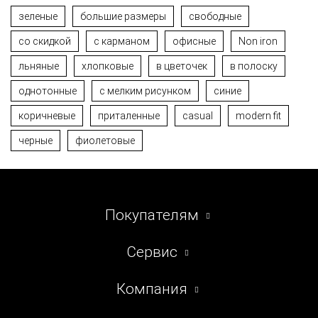
зеленые
большие размеры
свободные
со скидкой
с карманом
офисные
Non iron
льняные
хлопковые
в цветочек
в полоску
однотонные
с мелким рисунком
синие
коричневые
приталенные
casual
modern fit
черные
фиолетовые
Покупателям
Сервис
Компания