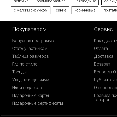
зеленые
большие размеры
свободные
со ски
с мелким рисунком
синие
коричневые
притал
Покупателям
Сервис
Бонусная программа
Как сделат
Стать участником
Оплата
Таблица размеров
Доставка
Гид по стилю
Возврат
Тренды
Вопросы-О
Уход за изделиями
Публичная 
Идеи подарков
О персонал
Подарочные карты
Правила п
товаров
Подарочные сертификаты