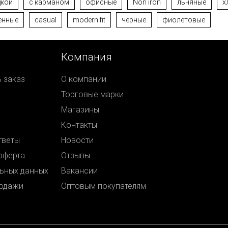
дкой
с карманом
офисные
Non iron
льняные
х
енные
casual
modern fit
черные
фиолетовые
Компания
ь заказ
О компании
Торговые марки
Магазины
Контакты
тветы
Новости
оферта
Отзывы
ьных данных
Вакансии
родажи
Оптовым покупателям