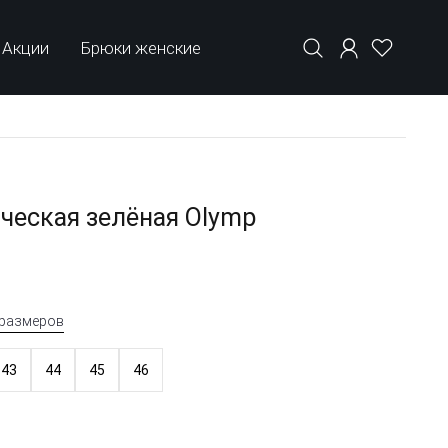
Акции
Брюки женские
ческая зелёная Olymp
 размеров
43
44
45
46