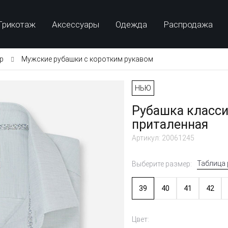
Трикотаж
Аксессуары
Одежда
Распродажа
p
Мужские рубашки с коротким рукавом
НЬЮ
Рубашка класси
приталенная
Артикул: 20061245
Таблица
Выберите размер:
39
40
41
42
Цвет: