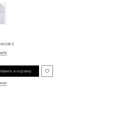
онусов
0
чите
бавить в корзину
инах