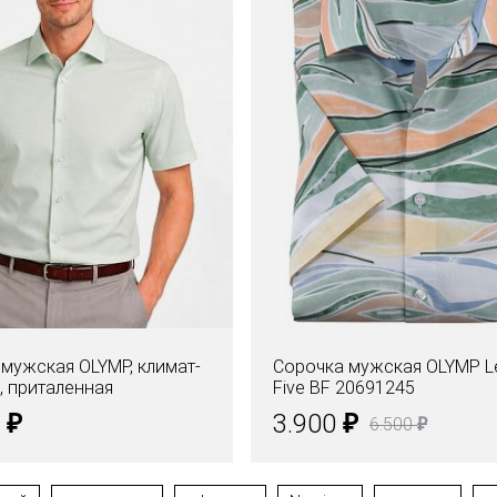
мужская OLYMP, климат-
Сорочка мужская OLYMP L
, приталенная
Five BF 20691245
₽
₽
0
3.900
₽
6.500