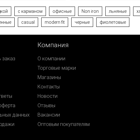
дкой
с карманом
офисные
Non iron
льняные
х
енные
casual
modern fit
черные
фиолетовые
Компания
ь заказ
О компании
Торговые марки
Магазины
Контакты
тветы
Новости
оферта
Отзывы
ьных данных
Вакансии
родажи
Оптовым покупателям