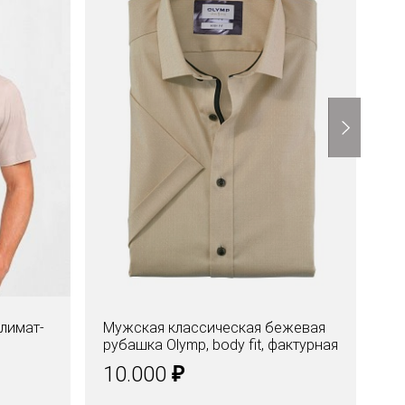
лимат-
Мужская классическая бежевая
Ру
рубашка Olymp, body fit, фактурная
бе
₽
10.000
6