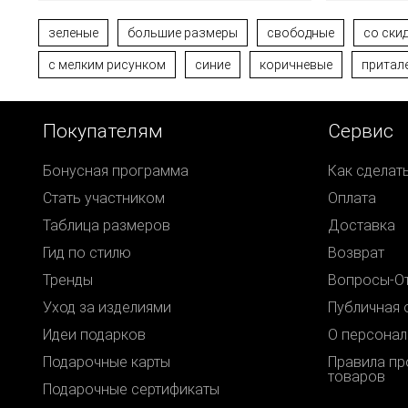
зеленые
большие размеры
свободные
со ски
с мелким рисунком
синие
коричневые
притал
Покупателям
Сервис
Бонусная программа
Как сделат
Стать участником
Оплата
Таблица размеров
Доставка
Гид по стилю
Возврат
Тренды
Вопросы-О
Уход за изделиями
Публичная 
Идеи подарков
О персонал
Подарочные карты
Правила п
товаров
Подарочные сертификаты