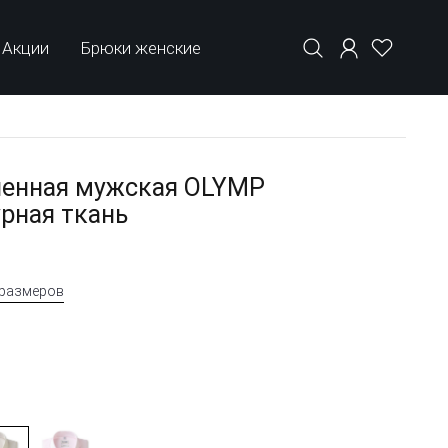
Акции
Брюки женские
ленная мужская OLYMP
урная ткань
 размеров