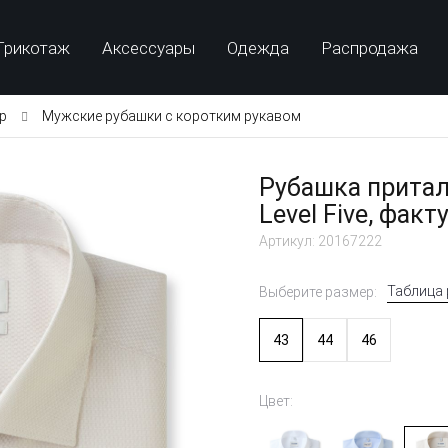
Трикотаж
Аксессуары
Одежда
Распродажа
p
Мужские рубашки с коротким рукавом
Рубашка прита
Level Five, факт
Артикул: 20167222
Таблица
Выберите размер:
43
44
46
Цвет: