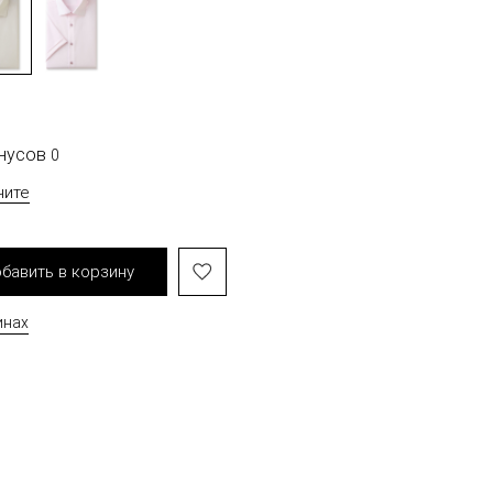
онусов
0
чите
бавить в корзину
инах