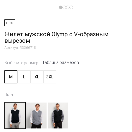
НЬЮ
Жилет мужской Olymp с V-образным
вырезом
Артикул: 53366718
Таблица размеров
Выберите размер:
M
L
XL
3XL
Цвет: