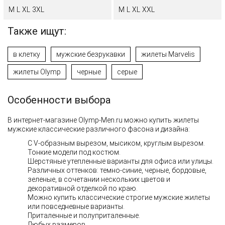
M
L
XL
3XL
M
L
XL
XXL
Также ищут:
в клетку
мужские безрукавки
жилеты Marvelis
жилеты Olymp
черные
серые
Особенности выбора
В интернет-магазине Olymp-Men.ru
можно купить жилеты
мужские классические различного фасона и дизайна:
С V-образным вырезом, мысиком, круглым вырезом.
Тонкие модели под костюм.
Шерстяные утепленные варианты для офиса или улицы.
Различных оттенков: темно-синие, черные, бордовые,
зеленые, в сочетании нескольких цветов и
декоративной отделкой по краю.
Можно купить классические строгие мужские жилеты
или повседневные варианты.
Приталенные и полуприталенные.
Любых размеров.