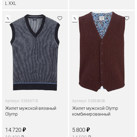
L
XXL
%
%
Артикул: 53656718
Артикул: 53586838
Жилет мужской вязаный
Жилет мужской Olymp
Olymp
комбинированный
₽
₽
14.720
5.800