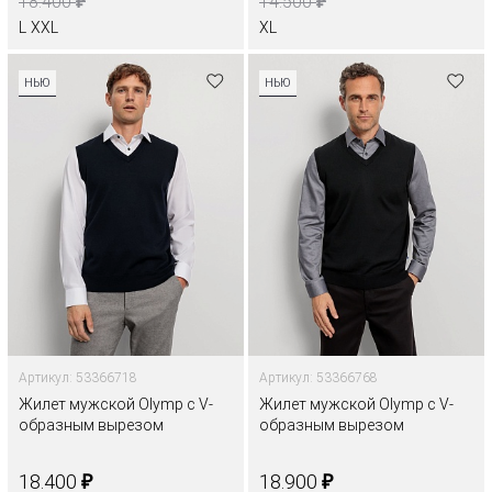
₽
₽
18.400
14.500
L
XXL
XL
НЬЮ
НЬЮ
Артикул: 53366718
Артикул: 53366768
Жилет мужской Olymp с V-
Жилет мужской Olymp с V-
образным вырезом
образным вырезом
₽
₽
18.400
18.900