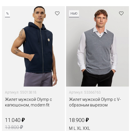
%
НЬЮ
Артикул: 55013818
Артикул: 53366763
Жилет мужской Olymp с
Жилет мужской Olymp с V-
капюшоном, modern fit
образным вырезом
₽
₽
11.040
18.900
₽
13.800
M
L
XL
XXL