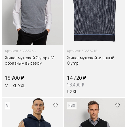
Артикул: 53366763
Артикул: 53656718
Жилет мужской Olymp с V-
Жилет мужской вязаный
образным вырезом
Olymp
₽
₽
18.900
14.720
₽
18.400
M
L
XL
XXL
L
XXL
%
НЬЮ