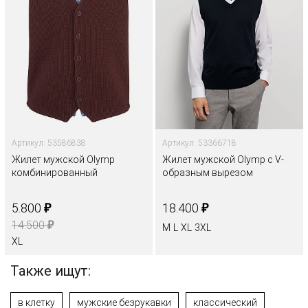
Артикул: 53586838
Артикул: 53366718
Жилет мужской Olymp
Жилет мужской Olymp с V-
комбинированный
образным вырезом
₽
₽
5.800
18.400
₽
14.500
M
L
XL
3XL
XL
Также ищут:
в клетку
мужские безрукавки
классический