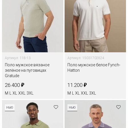
Артикул: 118-13
Артикул: 15031702824
Поло мужское вязаное
Поло мужское белое Fynch-
зелёное на пуговицах
Hatton
Gratude
₽
₽
26.400
11.200
M
L
XL
XXL
3XL
M
L
XL
XXL
3XL
НЬЮ
НЬЮ