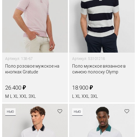
Артикул: 138-67
Артикул: 53101218
Поло розовое мужское на
Поло мужское вязанное в
кнопках Gratude
синюю полоску Olymp
₽
₽
26.400
18.900
M
L
XL
XXL
3XL
L
XL
XXL
3XL
НЬЮ
НЬЮ