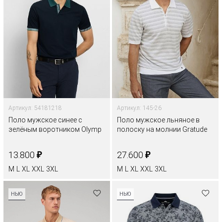
Артикул: 54181218
Артикул: 145-26
Поло мужское синее с
Поло мужское льняное в
зелёным воротником Olymp
полоску на молнии Gratude
₽
₽
13.800
27.600
M
L
XL
XXL
3XL
M
L
XL
XXL
3XL
НЬЮ
НЬЮ