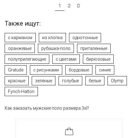
1
2
Также ищут:
с карманом
из хлопка
однотонные
оранжевые
рубашка-поло
приталенные
полуприлегающие
с цветами
бирюзовые
Gratude
с рисунками
бордовые
синие
красные
зелёные
голубые
белые
Olymp
Fynch-Hatton
Как заказать мужские поло размера 3xl?