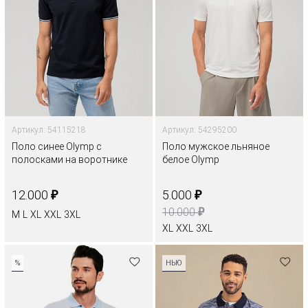
Артикул: 54115218
Артикул: 54295200
Поло синее Olymp с
Поло мужское льняное
полосками на воротнике
белое Olymp
₽
₽
12.000
5.000
₽
10.000
M
L
XL
XXL
3XL
XL
XXL
3XL
%
НЬЮ