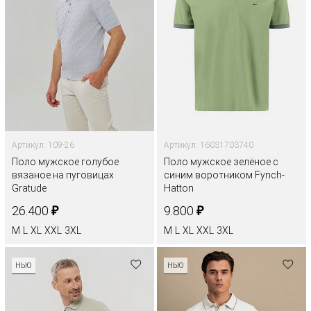
Артикул: 109-26
Артикул: 16031703740
Поло мужское голубое
Поло мужское зелёное с
вязаное на пуговицах
синим воротником Fynch-
Gratude
Hatton
₽
₽
26.400
9.800
M
L
XL
XXL
3XL
M
L
XL
XXL
3XL
НЬЮ
НЬЮ