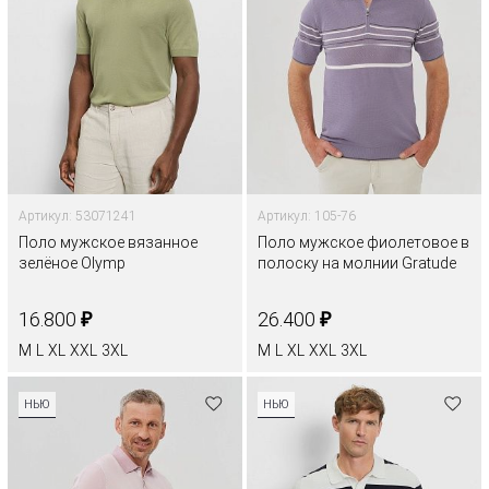
Артикул: 53071241
Артикул: 105-76
Поло мужское вязанное
Поло мужское фиолетовое в
зелёное Olymp
полоску на молнии Gratude
₽
₽
16.800
26.400
M
L
XL
XXL
3XL
M
L
XL
XXL
3XL
НЬЮ
НЬЮ