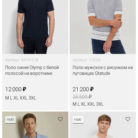
Артикул: 54101218
Артикул: 115-25
Поло синее Olymp с белой
Поло мужское с рисунком на
полосой на воротнике
пуговицах Gtatude
₽
₽
12.000
21.200
₽
26.500
M
L
XL
XXL
3XL
M
L
XL
XXL
3XL
НЬЮ
НЬЮ