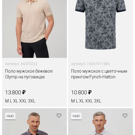
Артикул: 54075222
Артикул: 16031911685
Поло мужское бежевое
Поло мужское с цветочным
Olymp на пуговицах
принтом Fynch-Hatton
₽
₽
13.800
10.800
M
L
XL
XXL
3XL
M
L
XL
XXL
3XL
НЬЮ
НЬЮ