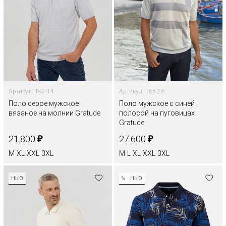
Артикул: 192-14
Артикул: 165-26
Поло серое мужское
Поло мужское с синей
вязаное на молнии Gratude
полосой на пуговицах
Gratude
₽
₽
21.800
27.600
M
XL
XXL
3XL
M
L
XL
XXL
3XL
НЬЮ
%
НЬЮ