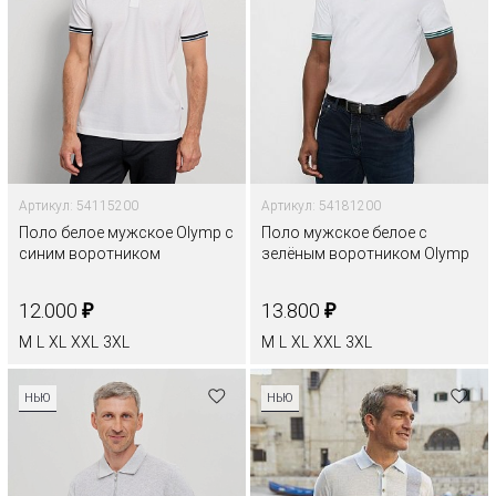
Артикул: 54115200
Артикул: 54181200
Поло белое мужское Olymp с
Поло мужское белое с
синим воротником
зелёным воротником Olymp
₽
₽
12.000
13.800
M
L
XL
XXL
3XL
M
L
XL
XXL
3XL
НЬЮ
НЬЮ