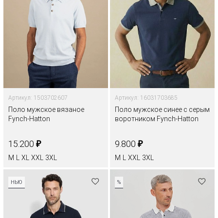
Артикул: 1503702607
Артикул: 16031703685
Поло мужское вязаное
Поло мужское синее с серым
Fynch-Hatton
воротником Fynch-Hatton
₽
₽
15.200
9.800
M
L
XL
XXL
3XL
M
L
XXL
3XL
НЬЮ
%