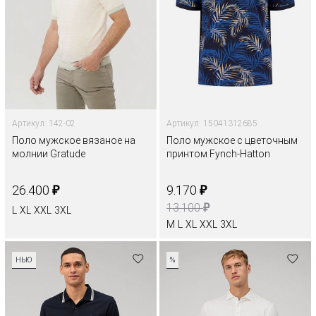
Артикул: 142-02
Артикул: 15041312685
Поло мужское вязаное на
Поло мужское с цветочным
молнии Gratude
принтом Fynch-Hatton
₽
₽
26.400
9.170
₽
13.100
L
XL
XXL
3XL
M
L
XL
XXL
3XL
НЬЮ
%