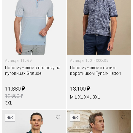
Артикул: 115-29
Артикул: 15044000685
Поло мужское в полоску на
Поло мужское с синим
пуговицах Gratude
воротником Fynch-Hatton
₽
₽
11.880
13.100
₽
19.800
M
L
XL
XXL
3XL
3XL
НЬЮ
НЬЮ