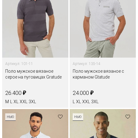
Артикул: 101-11
Артикул: 135-14
Поло мужское вязаное
Поло мужское вязаное с
серое на пуговицах Gratude
карманом Gtatude
₽
₽
26.400
24.000
M
L
XL
XXL
3XL
L
XL
XXL
3XL
НЬЮ
НЬЮ