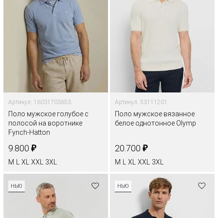
Артикул: 16031703653
Артикул: 53111201
Поло мужское голубое с
Поло мужское вязанное
полосой на воротнике
белое однотонное Olymp
Fynch-Hatton
₽
₽
9.800
20.700
M
L
XL
XXL
3XL
M
L
XL
XXL
3XL
НЬЮ
НЬЮ