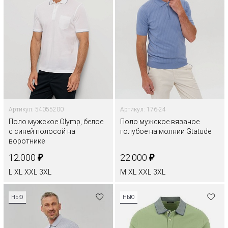
Артикул: 54055200
Артикул: 176-24
Поло мужское Olymp, белое
Поло мужское вязаное
с синей полосой на
голубое на молнии Gtatude
воротнике
₽
₽
12.000
22.000
L
XL
XXL
3XL
M
XL
XXL
3XL
НЬЮ
НЬЮ