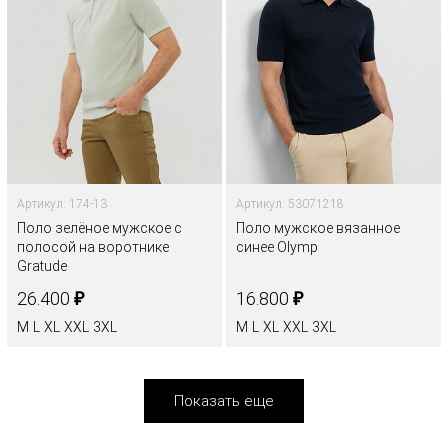
Артикул: 174-13
Артикул: 53071218
Поло зелёное мужское с
Поло мужское вязанное
полосой на воротнике
синее Olymp
Gratude
₽
₽
26.400
16.800
M
L
XL
XXL
3XL
M
L
XL
XXL
3XL
Показать еще