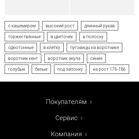
с кашемиром
высокий рост
длинный рукав
торжественные
в цветочек
в полоску
однотонные
в клетку
пуговицы на воротнике
воротник кент
воротник акула
синие
голубые
белые
под запонку
на рост 176-186
Покупателям
Сервис
Компания