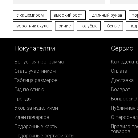
с кашемиром
высокий рост
длинный рукав
то
воротник акула
синие
голубые
белые
под
Покупателям
Сервис
Бонусная программа
Как сделат
Стать участником
Оплата
Таблица размеров
Доставка
Гид по стилю
Возврат
Тренды
Вопросы-О
Уход за изделиями
Публичная 
Идеи подарков
О персонал
Подарочные карты
Правила п
товаров
Подарочные сертификаты