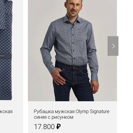
жская
Рубашка мужская Olymp Signature
Ру
синяя с рисунком
Si
₽
17.800
1