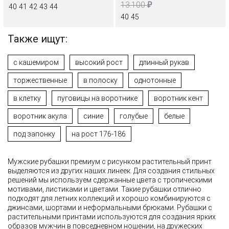
₽
13.100
40
41
42
43
44
40
45
Также ищут:
с кашемиром
высокий рост
длинный рукав
торжественные
в полоску
однотонные
в клетку
пуговицы на воротнике
воротник кент
воротник акула
синие
голубые
белые
под запонку
на рост 176-186
Мужские рубашки премиум с рисунком растительный принт
выделяются из других наших линеек. Для создания стильных
решений мы используем сдержанные цвета с тропическими
мотивами, листиками и цветами. Такие рубашки отлично
подходят для летних коллекций и хорошо комбинируются с
джинсами, шортами и неформальными брюками. Рубашки с
растительными принтами используются для создания ярких
образов мужчин в повседневном ношении, на дружеских