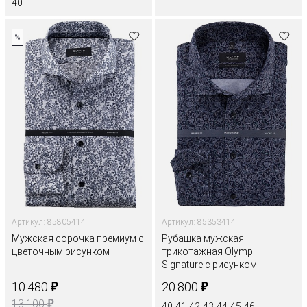
40
%
Артикул: 85805414
Артикул: 85353414
Мужская сорочка премиум с
Рубашка мужская
цветочным рисунком
трикотажная Olymp
Signature с рисунком
₽
₽
10.480
20.800
₽
13.100
40
41
42
43
44
45
46