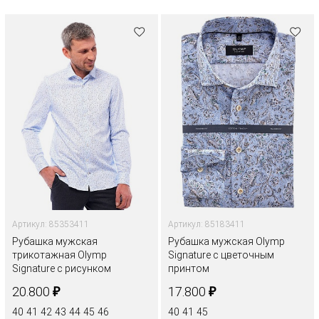
Артикул: 85353411
Артикул: 85183411
Рубашка мужская
Рубашка мужская Olymp
трикотажная Olymp
Signature с цветочным
Signature с рисунком
принтом
₽
₽
20.800
17.800
40
41
42
43
44
45
46
40
41
45