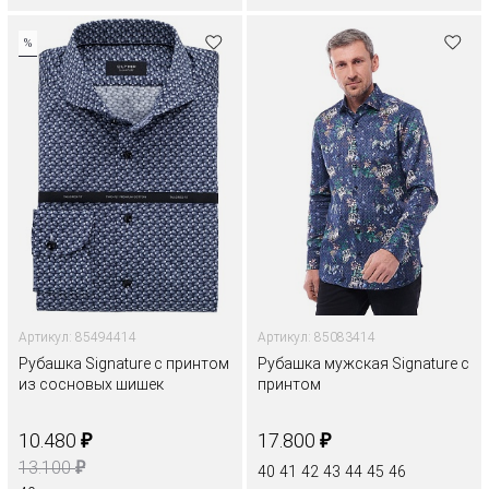
%
Артикул: 85494414
Артикул: 85083414
Рубашка Signature с принтом
Рубашка мужская Signature с
из сосновых шишек
принтом
₽
₽
10.480
17.800
₽
13.100
40
41
42
43
44
45
46