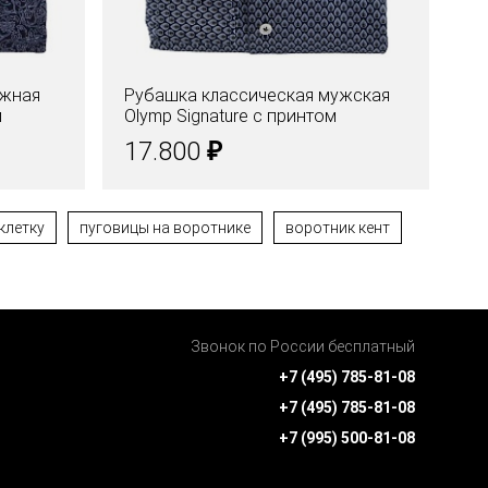
ажная
Рубашка классическая мужская
Ру
м
Olymp Signature с принтом
си
₽
17.800
2
 клетку
пуговицы на воротнике
воротник кент
Звонок по России бесплатный
+7 (495) 785-81-08
+7 (495) 785-81-08
+7 (995) 500-81-08