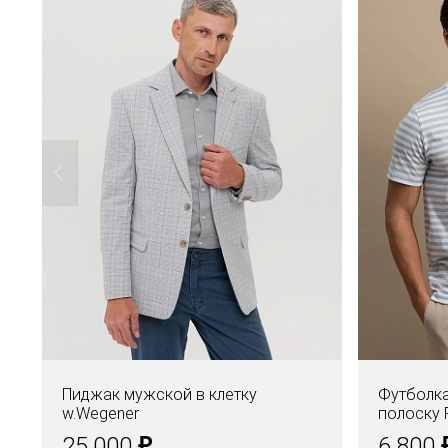
Пиджак мужской в клетку
Футболка
w.Wegener
полоску 
₽
25.000
6.800