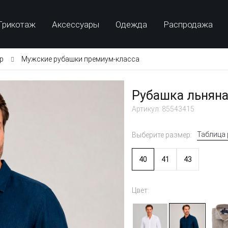
Трикотаж
Аксессуары
Одежда
Распродажа
p
Мужские рубашки премиум-класса
Рубашка льняна
Артикул: 85543415
Таблица
Выберите размер:
40
41
43
Цвет: