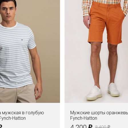
 мужская в голубую
Мужские шорты оранжев
Fynch-Hatton
Fynch-Hatton
₽
₽
4.200
₽
8.400