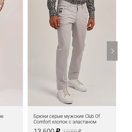
ые
Брюки серые мужские Club Of
То
Comfort хлопок с эластаном
O
₽
13.600
6
₽
17.000