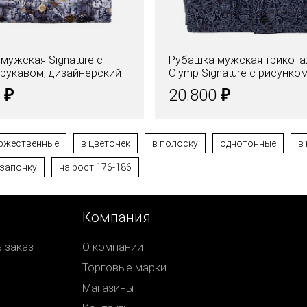
мужская Signature с
Рубашка мужская трикот
рукавом, дизайнерский
Olymp Signature с рисунко
₽
₽
0
20.800
ржественные
в цветочек
в полоску
однотонные
в
 запонку
на рост 176-186
Компания
ь заказ
О компании
Торговые марки
Магазины