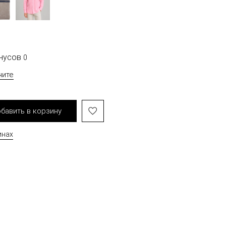
онусов
0
чите
бавить в корзину
инах