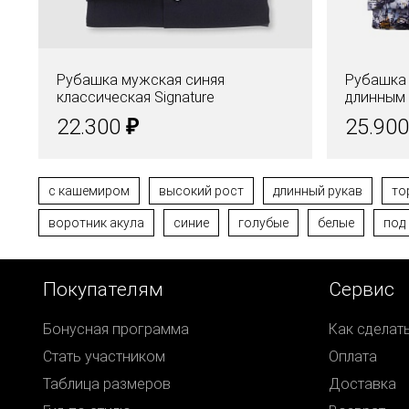
Рубашка мужская синяя
Рубашка 
классическая Signature
длинным 
принт
₽
22.300
25.90
с кашемиром
высокий рост
длинный рукав
то
воротник акула
синие
голубые
белые
под
Покупателям
Сервис
Бонусная программа
Как сделат
Стать участником
Оплата
Таблица размеров
Доставка