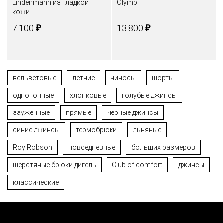
Lindenmann из гладкой
Olymp
кожи
₽
₽
7.100
13.800
вельветовые
летние
чиносы
шорты
однотонные
хлопковые
голубые джинсы
зауженные
прямые
черные джинсы
синие джинсы
термобрюки
льняные
Roy Robson
повседневные
больших размеров
шерстяные брюки дигель
Club of comfort
джинсы
классические