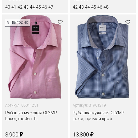
40
41
42
43
44
45
46
47
42
43
44
45
46
48
%
ВЫГОДНО
Артикул: 03041231
Артикул: 31901219
Рубашка мужская OLYMP
Рубашка мужская OLYMP
Luxor, modern fit
Luxor, прямой крой
₽
₽
3.900
13.800