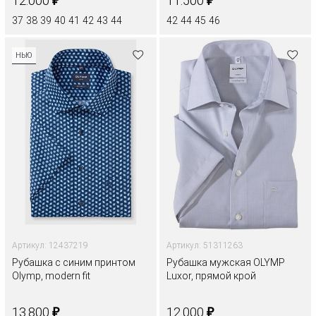
12.000
11.500
37
38
39
40
41
42
43
44
42
44
45
46
НЬЮ
Артикул: 12437219
Артикул: 51311263
Рубашка с синим принтом
Рубашка мужская OLYMP
Olymp, modern fit
Luxor, прямой крой
₽
₽
13.800
12.000