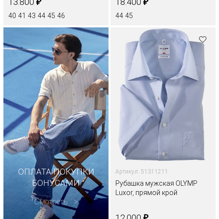
₽
₽
13.800
18.400
40
41
43
44
45
46
44
45
ОПЛАТА ПОКУПКИ
Артикул: 51311211
БОНУСАМИ
Рубашка мужская OLYMP
Luxor, прямой крой
Смотреть
₽
12.000