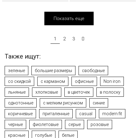
Показать еще
1
2
3
Также ищут:
зеленые
большие размеры
свободные
со скидкой
с карманом
офисные
Non iron
льняные
хлопковые
в цветочек
в полоску
однотонные
с мелким рисунком
синие
коричневые
приталенные
casual
modern fit
черные
фиолетовые
серые
розовые
красные
голубые
белые