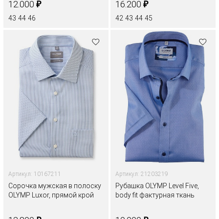
₽
₽
12.000
16.200
43
44
46
42
43
44
45
Артикул: 10167211
Артикул: 21203219
Сорочка мужская в полоску
Рубашка OLYMP Level Five,
OLYMP Luxor, прямой крой
body fit фактурная ткань