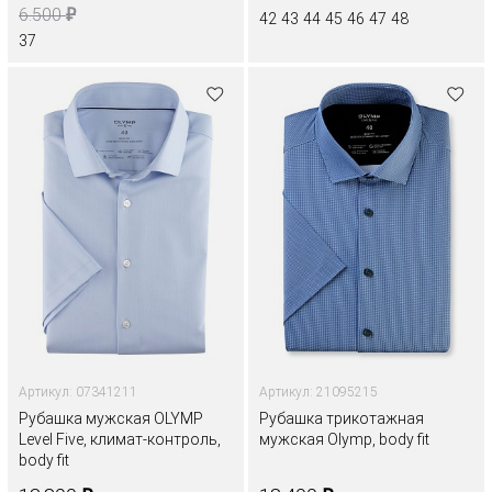
₽
6.500
42
43
44
45
46
47
48
37
Артикул: 07341211
Артикул: 21095215
Рубашка мужская OLYMP
Рубашка трикотажная
Level Five, климат-контроль,
мужская Olymp, body fit
body fit