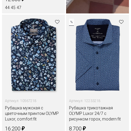
44
45
47
%
Артикул: 10567218
Артикул: 12233218
Рубашка мужская с
Рубашка трикотажная
цветочным принтом OLYMP
OLYMP Luxor 24/7 с
Luxor, comfort fit
рисунком горох, modern fit
₽
₽
16.200
8.700