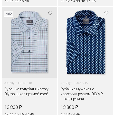
39
43
44
45
46
41
42
43
44
45
47
48
НЬЮ
Артикул: 10141218
Артикул: 10437219
Рубашка голубая в клетку
Рубашка мужская с
Olymp Luxor, прямой крой
коротким руквом OLYMP
Luxor, прямая
₽
₽
13.800
13.800
43
44
45
46
47
48
42
43
44
46