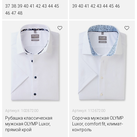
37
38
39
40
41
42
43
44
45
39
40
41
42
43
44
45
46
46
47
48
Артикул: 10287200
Артикул: 11267200
Рубашка классическая
Сорочка мужская OLYMP
мужская OLYMP Luxor,
Luxor, comfort fit, климат-
прямой крой
контроль