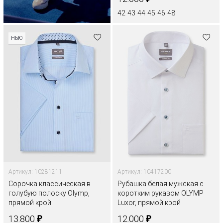
42
43
44
45
46
48
НЬЮ
Артикул: 10281211
Артикул: 10417200
Сорочка классическая в
Рубашка белая мужская с
голубую полоску Olymp,
коротким рукавом OLYMP
прямой крой
Luxor, прямой крой
₽
₽
13.800
12.000