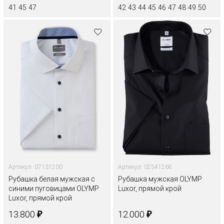
41
45
47
42
43
44
45
46
47
48
49
50
Артикул: 07131200
Артикул: 02541268
Рубашка белая мужская с
Рубашка мужская OLYMP
синими пуговицами OLYMP
Luxor, прямой крой
Luxor, прямой крой
₽
₽
13.800
12.000