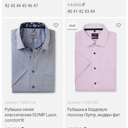
₽
14.500
42
43
44
45
46
47
40
41
42
43
44
НЬЮ
Артикул: 10067218
Артикул: 12281293
Рубашка синяя
Рубашка в бордовую
классическая OLYMP Luxor,
полоску Olymp, модерн фит
comfort fit