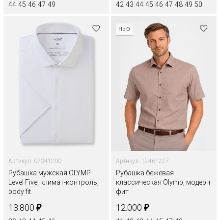
44
45
46
47
49
42
43
44
45
46
47
48
49
50
НЬЮ
Артикул: 07341200
Артикул: 12461227
Рубашка мужская OLYMP
Рубашка бежевая
Level Five, климат-контроль,
классическая Olymp, модерн
body fit
фит
₽
₽
13.800
12.000