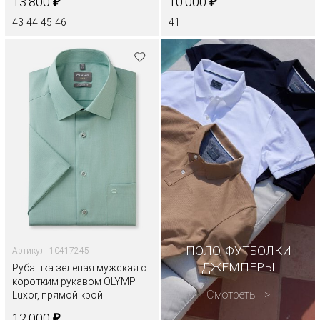
₽
₽
13.800
10.000
43
44
45
46
41
ПОЛО, ФУТБОЛКИ
Артикул: 10417245
ДЖЕМПЕРЫ
Рубашка зелёная мужская с
коротким рукавом OLYMP
Смотреть
Luxor, прямой крой
₽
12.000