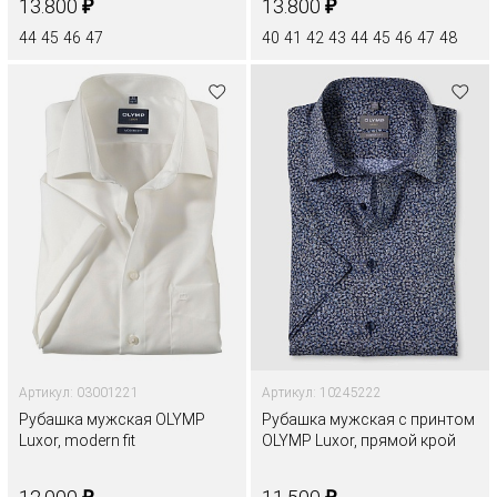
₽
₽
13.800
13.800
44
45
46
47
40
41
42
43
44
45
46
47
48
Артикул: 03001221
Артикул: 10245222
Рубашка мужская OLYMP
Рубашка мужская с принтом
Luxor, modern fit
OLYMP Luxor, прямой крой
₽
₽