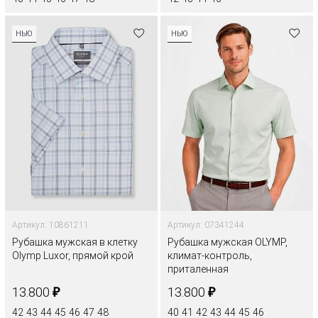
НЬЮ
НЬЮ
Артикул: 10861211
Артикул: 07341244
Рубашка мужская в клетку
Рубашка мужская OLYMP,
Olymp Luxor, прямой крой
климат-контроль,
приталенная
₽
₽
13.800
13.800
42
43
44
45
46
47
48
40
41
42
43
44
45
46