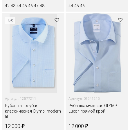
42
43
44
45
46
47
48
44
45
46
НЬЮ
Артикул: 12577211
Артикул: 02541215
Рубашка голубая
Рубашка мужская OLYMP
классическая Olymp, modern
Luxor, прямой крой
fit
₽
₽
12.000
12.000