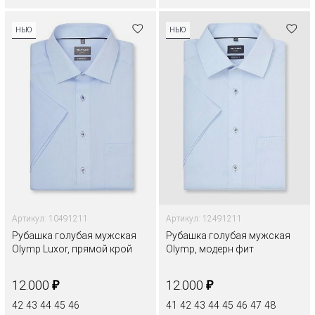
НЬЮ
НЬЮ
Артикул: 10491211
Артикул: 12491211
Рубашка голубая мужская
Рубашка голубая мужская
Olymp Luxor, прямой крой
Olymp, модерн фит
₽
₽
12.000
12.000
42
43
44
45
46
41
42
43
44
45
46
47
48