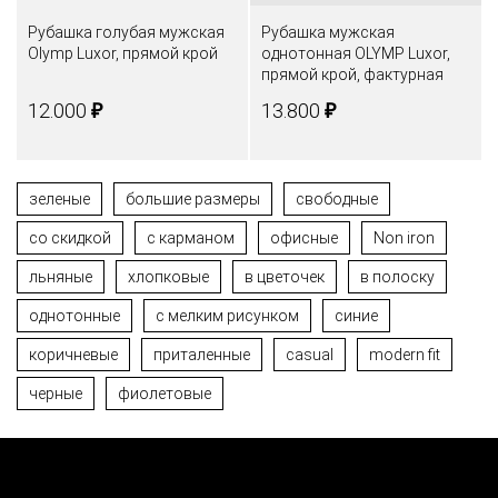
Рубашка голубая мужская
Рубашка мужская
Olymp Luxor, прямой крой
однотонная OLYMP Luxor,
прямой крой, фактурная
ткань
₽
₽
12.000
13.800
зеленые
большие размеры
свободные
со скидкой
с карманом
офисные
Non iron
льняные
хлопковые
в цветочек
в полоску
однотонные
с мелким рисунком
синие
коричневые
приталенные
casual
modern fit
черные
фиолетовые