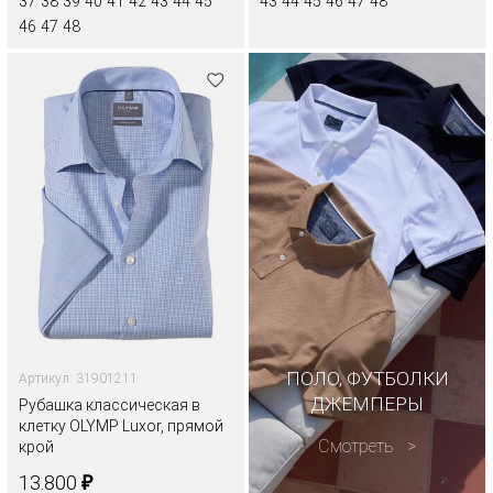
37
38
39
40
41
42
43
44
45
43
44
45
46
47
48
46
47
48
ПОЛО, ФУТБОЛКИ
Артикул: 31901211
ДЖЕМПЕРЫ
Рубашка классическая в
клетку OLYMP Luxor, прямой
Смотреть
крой
₽
13.800