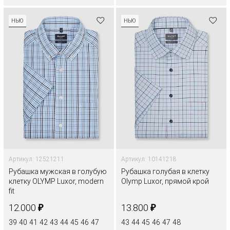
НЬЮ
НЬЮ
Артикул: 12521211
Артикул: 10141218
Рубашка мужская в голубую
Рубашка голубая в клетку
клетку OLYMP Luxor, modern
Olymp Luxor, прямой крой
fit
₽
₽
12.000
13.800
39
40
41
42
43
44
45
46
47
43
44
45
46
47
48