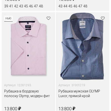
39
41
42
43
45
46
47
48
43
44
45
46
47
48
НЬЮ
Артикул: 12281293
Артикул: 31901219
Рубашка в бордовую
Рубашка мужская OLYMP
полоску Olymp, модерн фит
Luxor, прямой крой
₽
₽
13.800
13.800