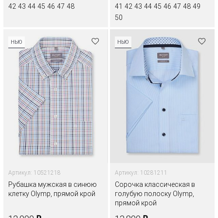
42
43
44
45
46
47
48
41
42
43
44
45
46
47
48
49
50
НЬЮ
НЬЮ
Артикул: 10521218
Артикул: 10281211
Рубашка мужская в синюю
Сорочка классическая в
клетку Olymp, прямой крой
голубую полоску Olymp,
прямой крой