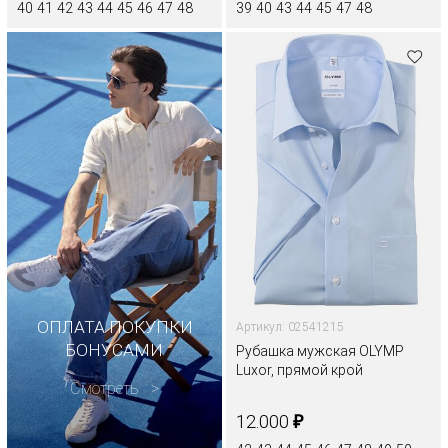
40
41
42
43
44
45
46
47
48
39
40
43
44
45
47
48
ОПЛАТА ПОКУПКИ
Артикул: 02541215
БОНУСАМИ
Рубашка мужская OLYMP
Luxor, прямой крой
Смотреть
₽
12.000