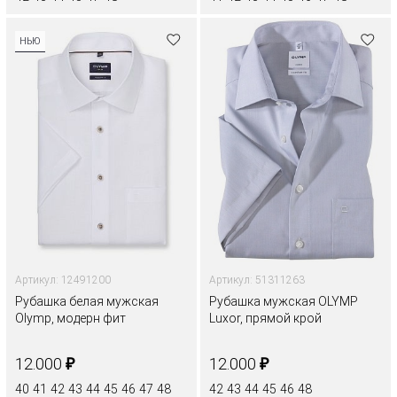
НЬЮ
Артикул: 12491200
Артикул: 51311263
Рубашка белая мужская
Рубашка мужская OLYMP
Olymp, модерн фит
Luxor, прямой крой
₽
₽
12.000
12.000
40
41
42
43
44
45
46
47
48
42
43
44
45
46
48