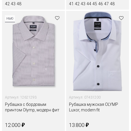
42
43
48
41
42
43
44
45
46
47
48
НЬЮ
Артикул: 12621293
Артикул: 07431200
Рубашка с бордовым
Рубашка мужская OLYMP
принтом Olymp, модерн фит
Luxor, modern fit
₽
₽
12.000
13.800