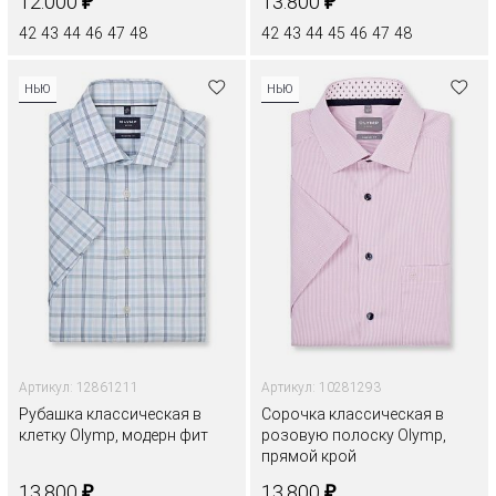
₽
₽
12.000
13.800
42
43
44
46
47
48
42
43
44
45
46
47
48
НЬЮ
НЬЮ
Артикул: 12861211
Артикул: 10281293
Рубашка классическая в
Сорочка классическая в
клетку Olymp, модерн фит
розовую полоску Olymp,
прямой крой
₽
₽
13.800
13.800