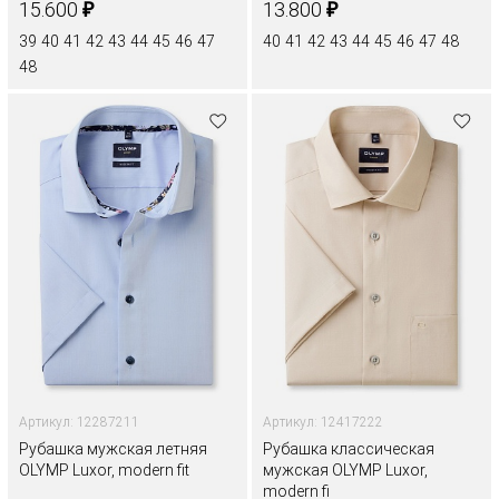
₽
₽
15.600
13.800
39
40
41
42
43
44
45
46
47
40
41
42
43
44
45
46
47
48
48
Артикул: 12287211
Артикул: 12417222
Рубашка мужская летняя
Рубашка классическая
OLYMP Luxor, modern fit
мужская OLYMP Luxor,
modern fi