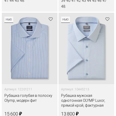
41
44
45
48
39
40
41
42
43
44
45
46
47
48
НЬЮ
НЬЮ
Артикул: 12201211
Артикул: 10445213
Рубашка голубая в полоску
Рубашка мужская
Olymp, модерн фит
однотонная OLYMP Luxor,
прямой крой, фактурная
ткань
₽
₽
15.600
13.800