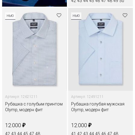
42
43
44
45
46
47
48
49
50
НЬЮ
НЬЮ
Артикул: 12621211
Артикул: 12491211
Рубашка с голубым принтом
Рубашка голубая мужская
Olymp, модерн фит
Olymp, модерн фит
₽
₽
12.000
12.000
42
43
44
45
47
48
41
42
43
44
45
46
47
48