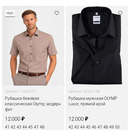
НЬЮ
Артикул: 12461227
Артикул: 02541268
Рубашка бежевая
Рубашка мужская OLYMP
классическая Olymp, модерн
Luxor, прямой крой
фит
₽
₽
12.000
12.000
41
42
43
44
45
47
48
42
43
44
45
46
47
48
49
50