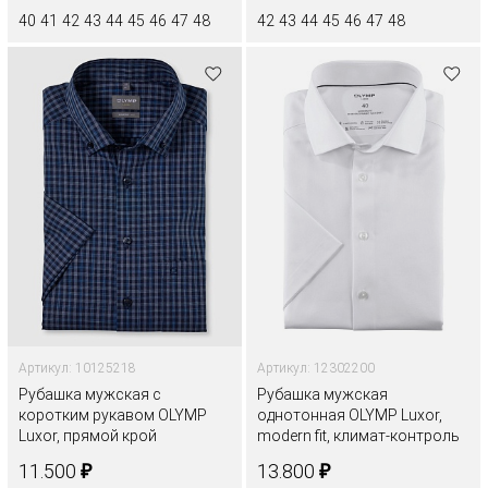
40
41
42
43
44
45
46
47
48
42
43
44
45
46
47
48
Артикул: 10125218
Артикул: 12302200
Рубашка мужская с
Рубашка мужская
коротким рукавом OLYMP
однотонная OLYMP Luxor,
Luxor, прямой крой
modern fit, климат-контроль
₽
₽
11.500
13.800