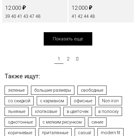
₽
₽
12.000
12.000
39
40
41
43
47
48
41
42
44
48
Показать еще
1
2
Также ищут:
зеленые
большие размеры
свободные
со скидкой
с карманом
офисные
Non iron
льняные
хлопковые
в цветочек
в полоску
однотонные
с мелким рисунком
синие
коричневые
приталенные
casual
modern fit