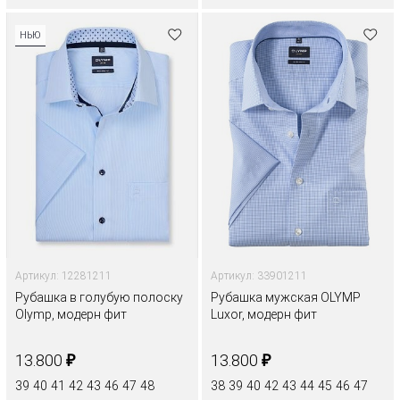
НЬЮ
Артикул: 12281211
Артикул: 33901211
Рубашка в голубую полоску
Рубашка мужская OLYMP
Olymp, модерн фит
Luxor, модерн фит
₽
₽
13.800
13.800
39
40
41
42
43
46
47
48
38
39
40
42
43
44
45
46
47