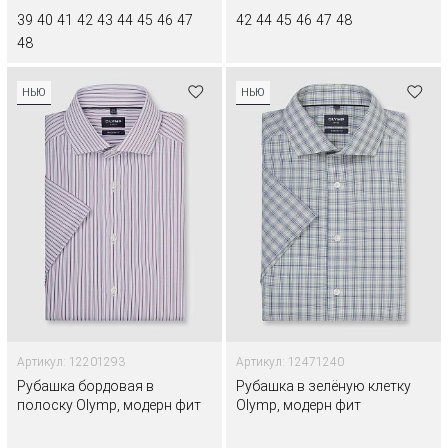
39
40
41
42
43
44
45
46
47
42
44
45
46
47
48
48
НЬЮ
НЬЮ
Артикул: 12201293
Артикул: 12471240
Рубашка бордовая в
Рубашка в зелёную клетку
полоску Olymp, модерн фит
Olymp, модерн фит