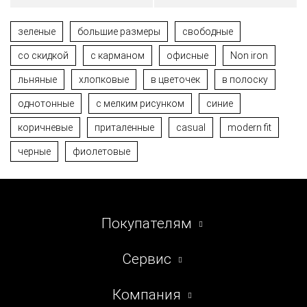
зеленые
большие размеры
свободные
со скидкой
с карманом
офисные
Non iron
льняные
хлопковые
в цветочек
в полоску
однотонные
с мелким рисунком
синие
коричневые
приталенные
casual
modern fit
черные
фиолетовые
Покупателям
Сервис
Компания