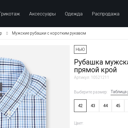
Трикотаж
Аксессуары
Одежда
Распродажа
p
Мужские рубашки с коротким рукавом
НЬЮ
Рубашка мужска
прямой крой
Артикул: 10521211
Таблица
Выберите размер:
42
43
44
45
Цвет: