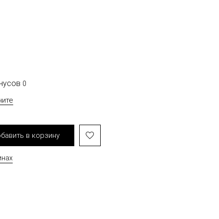
онусов
0
чите
бавить в корзину
инах