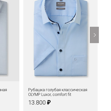
нная
Рубашка голубая классическая
Ру
OLYMP Luxor, comfort fit
OL
₽
13.800
1