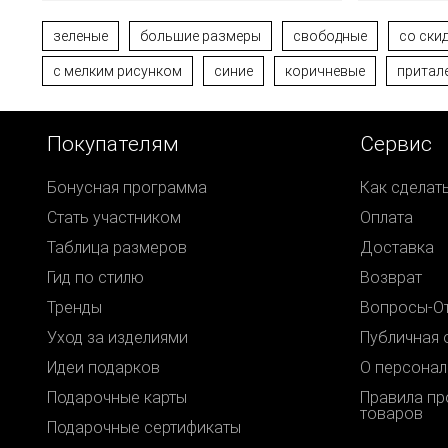
зеленые
большие размеры
свободные
со ски
с мелким рисунком
синие
коричневые
притал
Покупателям
Сервис
Бонусная программа
Как сделат
Стать участником
Оплата
Таблица размеров
Доставка
Гид по стилю
Возврат
Тренды
Вопросы-О
Уход за изделиями
Публичная 
Идеи подарков
О персонал
Подарочные карты
Правила п
товаров
Подарочные сертификаты