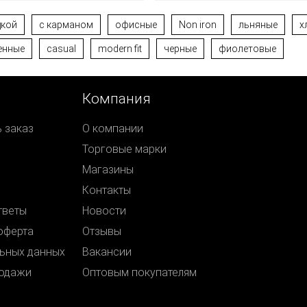
дкой
с карманом
офисные
Non iron
льняные
х
енные
casual
modern fit
черные
фиолетовые
Компания
ь заказ
О компании
Торговые марки
Магазины
Контакты
тветы
Новости
оферта
Отзывы
ьных данных
Вакансии
родажи
Оптовым покупателям