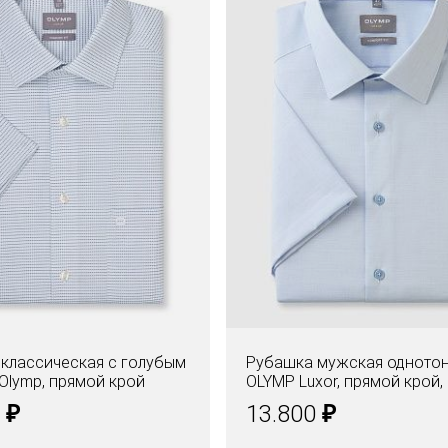
классическая с голубым
Рубашка мужская одното
Olymp, прямой крой
OLYMP Luxor, прямой крой,
фактурная ткань
₽
₽
0
13.800