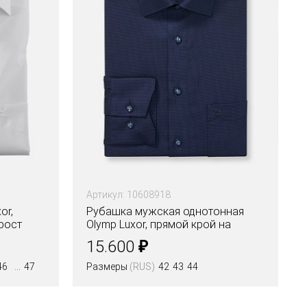
Артикул: 10608918
or,
Рубашка мужская однотонная
рост
Olymp Luxor, прямой крой на
высокий рост
₽
15.600
46
47
Размеры
(RUS)
42
43
44
Цвета