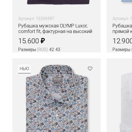
Артикул: 10266997
Артикул: 
Рубашка мужская OLYMP Luxor,
Рубашка 
comfort fit, фактурная на высокий
прямой 
рост
₽
15.600
12.90
Размеры
(RUS)
42
43
Размеры
Цвета
НЬЮ