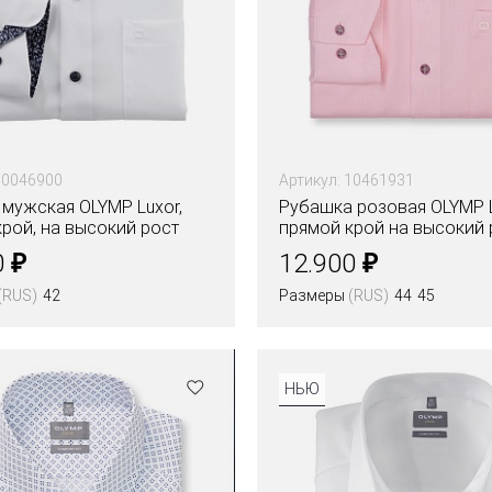
10046900
Артикул: 10461931
 мужская OLYMP Luxor,
Рубашка розовая OLYMP L
рой, на высокий рост
прямой крой на высокий 
₽
₽
0
12.900
(RUS)
42
Размеры
(RUS)
44
45
Цвета
НЬЮ