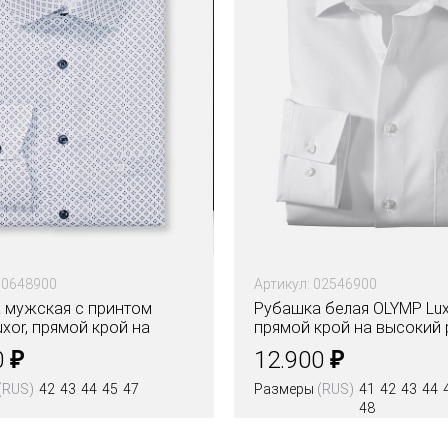
10648900
Артикул: 02546900
 мужская с принтом
Рубашка белая OLYMP Lux
xor, прямой крой на
прямой крой на высокий 
 рост
₽
₽
0
12.900
(RUS)
42
43
44
45
47
Размеры
(RUS)
41
42
43
44
48