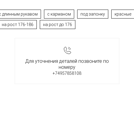
с длинным рукавом
с карманом
под запонку
красные
на рост 176-186
на рост до 176
Для уточнения деталей позвоните по
номеру
+74957858108