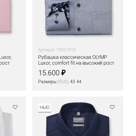
Артикул: 10067918
uxor,
Рубашка классическая OLYMP
рост
Luxor, comfort fit на высокий рост
₽
15.600
Размеры
(RUS)
43
44
НЬЮ