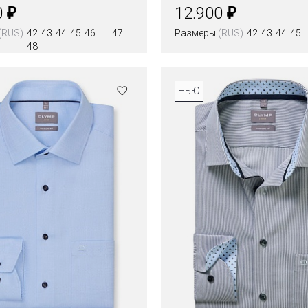
₽
₽
0
12.900
(RUS)
42
43
44
45
46
47
Размеры
(RUS)
42
43
44
45
48
Цвета
НЬЮ