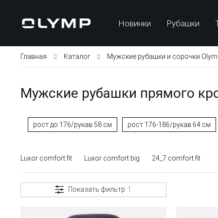
Новинки
Рубашки
Главная
Каталог
Мужские рубашки и сорочки Olym
Мужские рубашки прямого кро
рост до 176/рукав 58 см
рост 176-186/рукав 64 см
Luxor comfort fit
Luxor comfort big
24_7 comfort fit
Показать фильтр
1