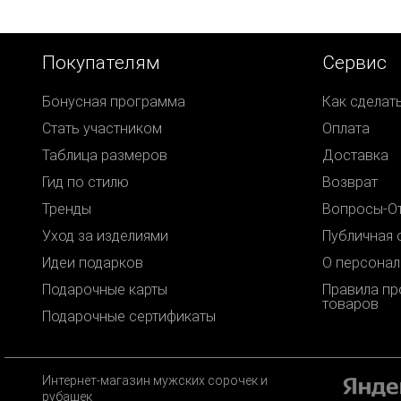
Покупателям
Сервис
Бонусная программа
Как сделат
Стать участником
Оплата
Таблица размеров
Доставка
Гид по стилю
Возврат
Тренды
Вопросы-О
Уход за изделиями
Публичная 
Идеи подарков
О персонал
Подарочные карты
Правила п
товаров
Подарочные сертификаты
Интернет-магазин мужских сорочек и
рубашек