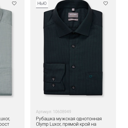
НЬЮ
Артикул: 10608949
uxor,
Рубашка мужская однотонная
рост
Olymp Luxor, прямой крой на