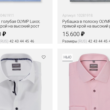
10461911
Артикул: 10281918
голубая OLYMP Luxor,
Рубашка в полоску OLYMP
крой на высокий рост
прямой крой на высокий 
₽
₽
0
15.600
(RUS)
42
43
44
45
46
Размеры
(RUS)
42
43
44
45
НЬЮ