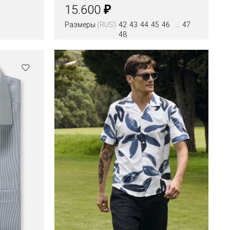
высокий рост
₽
15.600
Размеры
(RUS)
42
43
44
45
46
47
48
Цвета