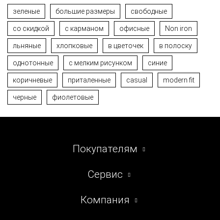
зеленые
большие размеры
свободные
со скидкой
с карманом
офисные
Non iron
льняные
хлопковые
в цветочек
в полоску
однотонные
с мелким рисунком
синие
коричневые
приталенные
casual
modern fit
черные
фиолетовые
Покупателям
Сервис
Компания