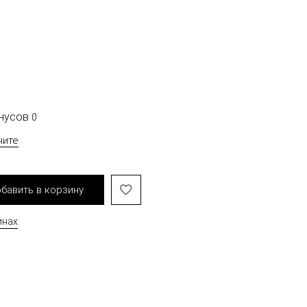
онусов
0
чите
бавить в корзину
инах