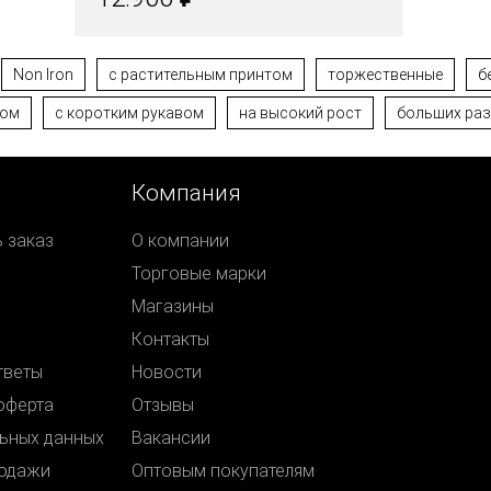
Non Iron
с растительным принтом
торжественные
б
вом
с коротким рукавом
на высокий рост
больших ра
Компания
ь заказ
О компании
Торговые марки
Магазины
Контакты
тветы
Новости
оферта
Отзывы
ьных данных
Вакансии
родажи
Оптовым покупателям