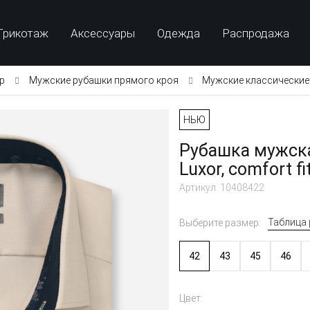
Трикотаж
Аксессуары
Одежда
Распродажа
p
Мужские рубашки прямого кроя
Мужские классические
НЬЮ
Рубашка мужск
Luxor, comfort fi
Артикул: 10408422
Таблица
Выберите размер:
42
43
45
46
Цвет: