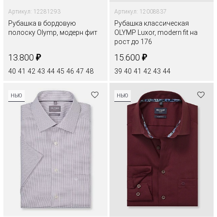
Артикул: 12281293
Артикул: 12008837
Рубашка в бордовую
Рубашка классическая
полоску Olymp, модерн фит
OLYMP Luxor, modern fit на
рост до 176
₽
₽
13.800
15.600
40
41
42
43
44
45
46
47
48
39
40
41
42
43
44
НЬЮ
НЬЮ