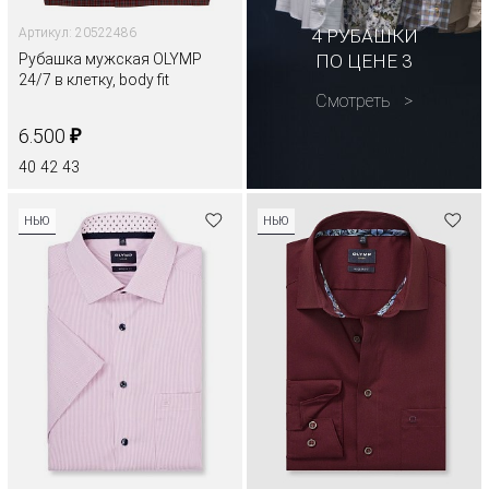
Артикул: 20522486
4 РУБАШКИ
Рубашка мужская OLYMP
ПО ЦЕНЕ 3
24/7 в клетку, body fit
Смотреть
₽
6.500
40
42
43
НЬЮ
НЬЮ