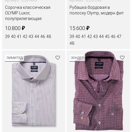
Артикул: 12281493
Артикул: 12201293
Сорочка классическая
Рубашка бордовая в
OLYMP Luxor,
полоску Olymp, модерн фит
полуприлегающая
₽
₽
10.800
15.600
39
40
41
42
43
44
46
48
39
40
41
42
43
44
45
46
47
48
ЛИМИТЕД
ЗОНДЕР