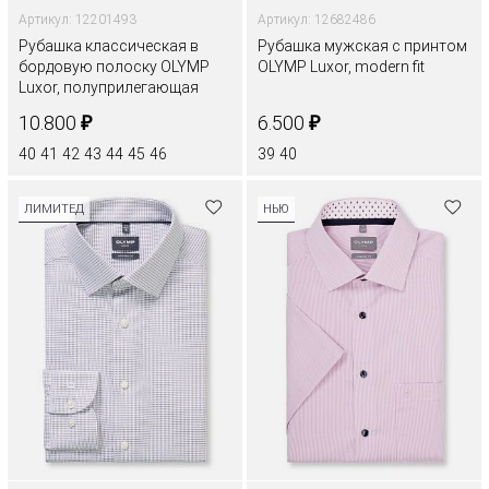
Артикул: 12201493
Артикул: 12682486
Рубашка классическая в
Рубашка мужская с принтом
бордовую полоску OLYMP
OLYMP Luxor, modern fit
Luxor, полуприлегающая
₽
₽
10.800
6.500
40
41
42
43
44
45
46
39
40
ЛИМИТЕД
НЬЮ