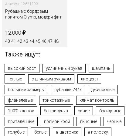
Артикул: 12621293
Рубашка с бордовым
принтом Olymp, модерн фит
₽
12.000
40
41
42
43
44
45
46
47
48
Также ищут:
высокий рост
удлинённый рукав
шампань
теплые
с длинным рукавом
лиоцелл
большие размеры
рубашки 24/7
джинсовые
фланелевые
трикотажные
климат контроль
100% хлопок
без рисунка
синие
брендовые
приталенные
прямой крой
льняные
черные
голубые
белые
в цветочек
в полоску