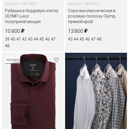
Артикул: 12621493
Артикул: 10281293
Рубашка в бордовую клетку
Сорочка классическая в
OLYMP Luxor
розовую полоску Olymp,
полуприлегающая
прямой крой
₽
₽
10.800
13.800
39
40
41
42
43
44
45
46
47
43
44
45
46
47
48
48
ЗОНДЕР