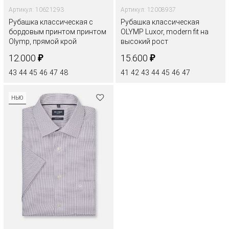
Артикул: 10621293
Артикул: 12008937
Рубашка классическая с
Рубашка классическая
бордовым принтом принтом
OLYMP Luxor, modern fit на
Olymp, прямой крой
высокий рост
₽
₽
12.000
15.600
43
44
45
46
47
48
41
42
43
44
45
46
47
НЬЮ