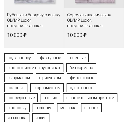
Рубашка в бордовую клетку
Сорочка классическая
OLYMP Luxor
OLYMP Luxor,
полуприлегающая
полуприлегающая
₽
₽
10.800
10.800
под запонку
фактурные
светлые
c воротником на пуговицах
без кармана
с карманом
с рисунком
фиолетовые
розовые
с орнаментом
однотонные
повседневные
в офис
с растительным принтом
в полоску
в клетку
меланж
в горох
из хлопка
яркие