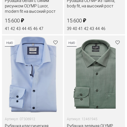
Рубашка белая с синим
Рубашка OLYMP из твила,
рисунком OLYMP Luxor,
body fit, на высокий рост
modern fit на высокий рост
₽
₽
15.600
15.600
41
42
43
44
45
46
47
39
40
41
42
43
44
46
НЬЮ
НЬЮ
Артикул: 07306912
Артикул: 12461945
Рубашка классическая
Рубашка зелёная OLYMP