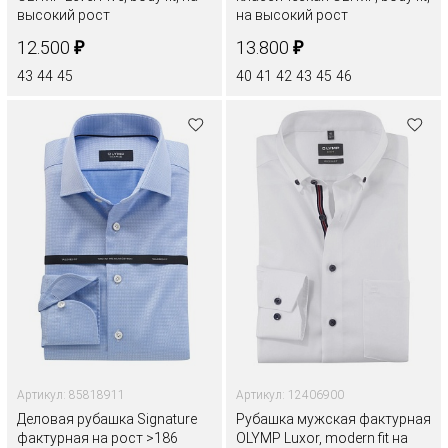
высокий рост
на высокий рост
₽
₽
12.500
13.800
43
44
45
40
41
42
43
45
46
Артикул: 85818911
Артикул: 12406900
Деловая рубашка Signature
Рубашка мужская фактурная
фактурная на рост >186
OLYMP Luxor, modern fit на