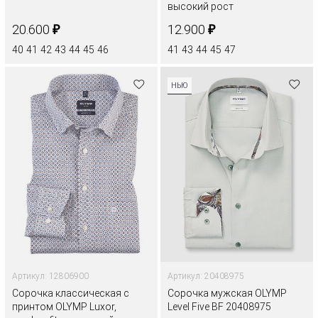
высокий рост
₽
₽
20.600
12.900
40
41
42
43
44
45
46
41
43
44
45
47
НЬЮ
Артикул: 12806900
Артикул: 20408975
Сорочка классическая с
Сорочка мужская OLYMP
принтом OLYMP Luxor,
Level Five BF 20408975