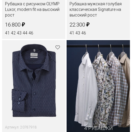
Рубашка с рисунком OLYMP
Рубашка мужская голубая
Luxor, modern fit на высокий
классическая Signature на
рост
высокий рост
₽
₽
16.800
22.300
41
42
43
44
46
41
43
46
Артикул: 20787918
4 РУБАШКИ