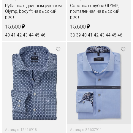
Рубашка с длинным рукавом
Сорочка голубая OLYMP,
Olymp, body fit на высокий
приталенная на высокий
рост
рост
₽
₽
15.600
15.600
40
41
42
43
44
45
46
38
39
40
41
42
43
44
45
46
Артикул: 12416918
Артикул: 85607911