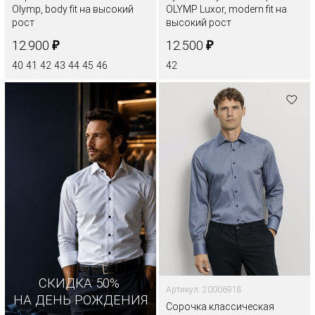
Olymp, body fit на высокий
OLYMP Luxor, modern fit на
рост
высокий рост
₽
₽
12.900
12.500
40
41
42
43
44
45
46
42
СКИДКА 50%
Артикул: 20006918
НА ДЕНЬ РОЖДЕНИЯ
Сорочка классическая