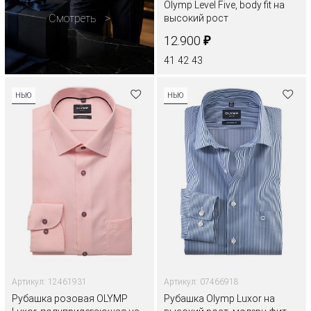
Olymp Level Five, body fit на
Смотреть
высокий рост
₽
12.900
41
42
43
НЬЮ
НЬЮ
Артикул: 12461931
Артикул: 07466918
Рубашка розовая OLYMP
Рубашка Olymp Luxor на