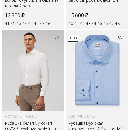
Luxor, полуприлегающая на
высокий рост, модерн фит
высокий рост
₽
₽
12.900
15.600
41
42
43
44
45
46
47
48
40
41
42
43
44
45
46
47
48
НЬЮ
Артикул: 21164900
Артикул: 20548911
Рубашка белая мужская
Рубашка мужская
OLYMP Level Five, body fit, на
классическая OLYMP, body fit,