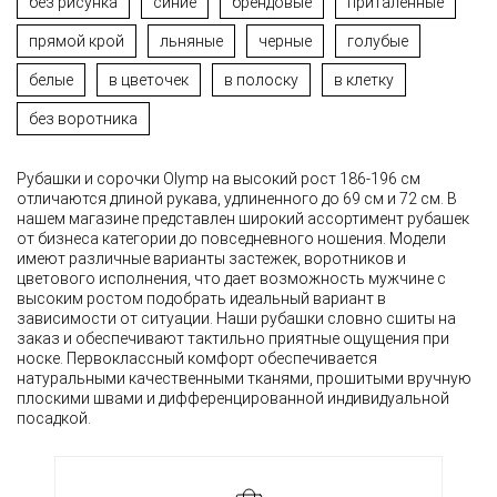
без рисунка
синие
брендовые
приталенные
прямой крой
льняные
черные
голубые
белые
в цветочек
в полоску
в клетку
без воротника
Рубашки и сорочки Olymp на высокий рост 186-196 см
отличаются длиной рукава, удлиненного до 69 см и 72 см. В
нашем магазине представлен широкий ассортимент рубашек
от бизнеса категории до повседневного ношения. Модели
имеют различные варианты застежек, воротников и
цветового исполнения, что дает возможность мужчине с
высоким ростом подобрать идеальный вариант в
зависимости от ситуации. Наши рубашки словно сшиты на
заказ и обеспечивают тактильно приятные ощущения при
носке. Первоклассный комфорт обеспечивается
натуральными качественными тканями, прошитыми вручную
плоскими швами и дифференцированной индивидуальной
посадкой.