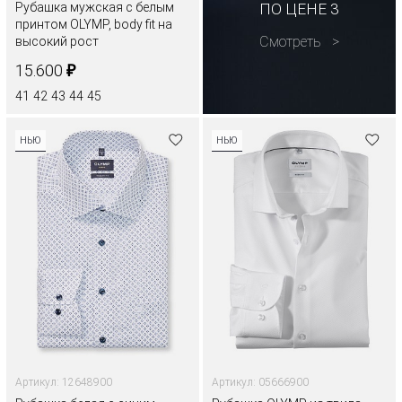
Рубашка мужская с белым
ПО ЦЕНЕ 3
принтом OLYMP, body fit на
Смотреть
высокий рост
₽
15.600
41
42
43
44
45
НЬЮ
НЬЮ
Артикул: 12648900
Артикул: 05666900