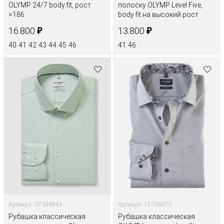
OLYMP 24/7 body fit, рост
полоску OLYMP Level Five,
>186
body fit на высокий рост
₽
₽
16.800
13.800
40
41
42
43
44
45
46
41
46
Артикул: 07346944
Артикул: 12706975
Рубашка классическая
Рубашка классическая