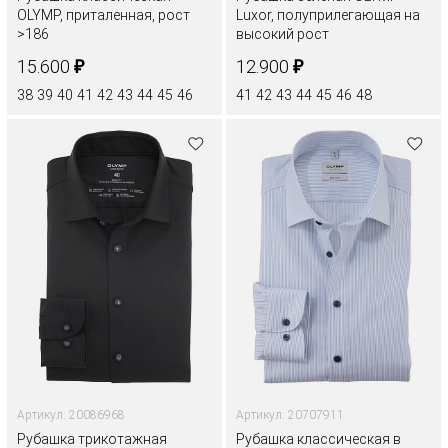
OLYMP, приталенная, рост
Luxor, полуприлегающая на
>186
высокий рост
₽
₽
15.600
12.900
38
39
40
41
42
43
44
45
46
41
42
43
44
45
46
48
Артикул: 20086968
Артикул: 20707911
Рубашка трикотажная
Рубашка классическая в