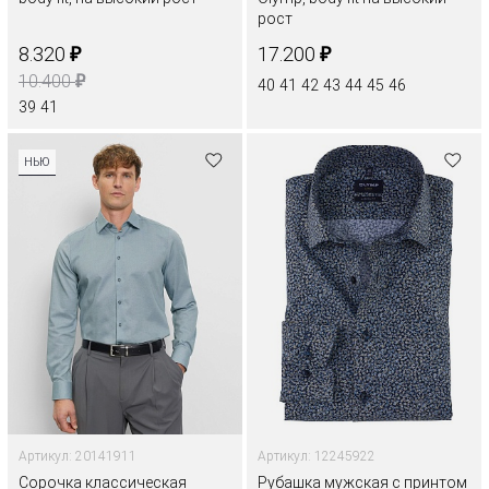
рост
₽
₽
8.320
17.200
₽
10.400
40
41
42
43
44
45
46
39
41
НЬЮ
Артикул: 20141911
Артикул: 12245922
Сорочка классическая
Рубашка мужская с принтом