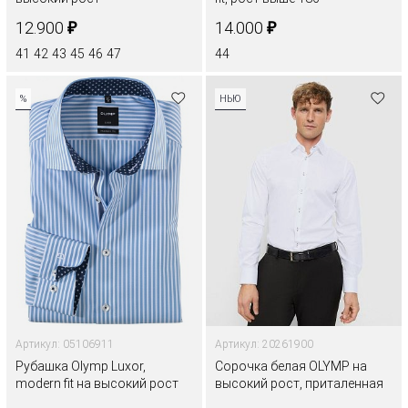
₽
₽
12.900
14.000
41
42
43
45
46
47
44
%
НЬЮ
Артикул: 05106911
Артикул: 20261900
Рубашка Olymp Luxor,
Сорочка белая OLYMP на
modern fit на высокий рост
высокий рост, приталенная