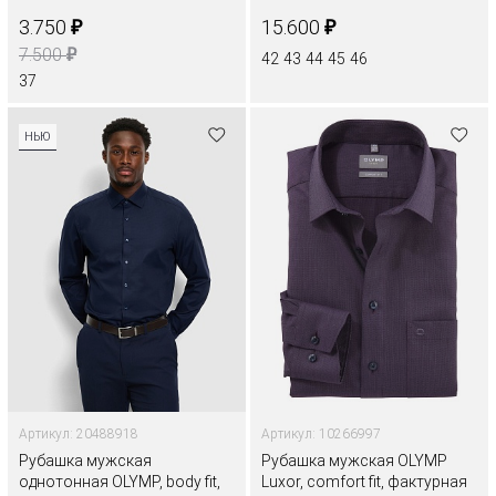
₽
₽
3.750
15.600
₽
7.500
42
43
44
45
46
37
НЬЮ
Артикул: 20488918
Артикул: 10266997
Рубашка мужская
Рубашка мужская OLYMP
однотонная OLYMP, body fit,
Luxor, comfort fit, фактурная