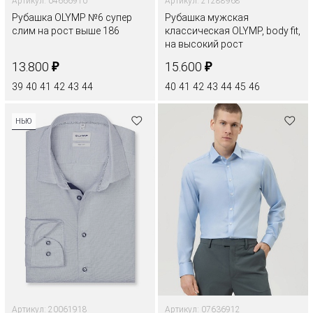
Артикул: 04666910
Артикул: 21288968
Рубашка OLYMP №6 супер
Рубашка мужская
слим на рост выше 186
классическая OLYMP, body fit,
на высокий рост
₽
₽
13.800
15.600
39
40
41
42
43
44
40
41
42
43
44
45
46
НЬЮ
Артикул: 20061918
Артикул: 07636912