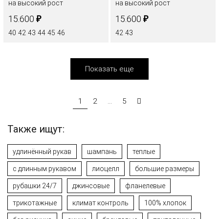
на высокий рост
на высокий рост
₽
₽
15.600
15.600
40
42
43
44
45
46
42
43
Показать еще
1
2
...
5
Также ищут:
удлинённый рукав
шампань
теплые
с длинным рукавом
лиоцелл
большие размеры
рубашки 24/7
джинсовые
фланелевые
трикотажные
климат контроль
100% хлопок