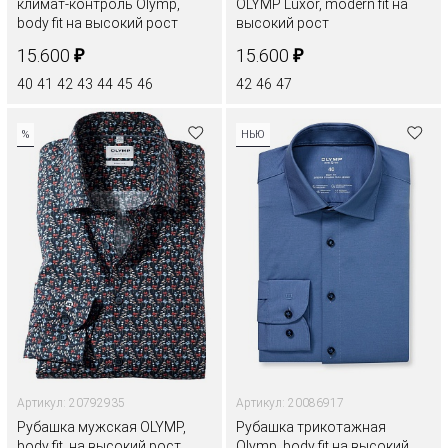
климат-контроль Olymp,
OLYMP Luxor, modern fit на
body fit на высокий рост
высокий рост
₽
₽
15.600
15.600
40
41
42
43
44
45
46
42
46
47
%
НЬЮ
Артикул: 20792935
Артикул: 20086917
Рубашка мужская OLYMP,
Рубашка трикотажная
body fit, на высокий рост
Olymp, body fit на высокий