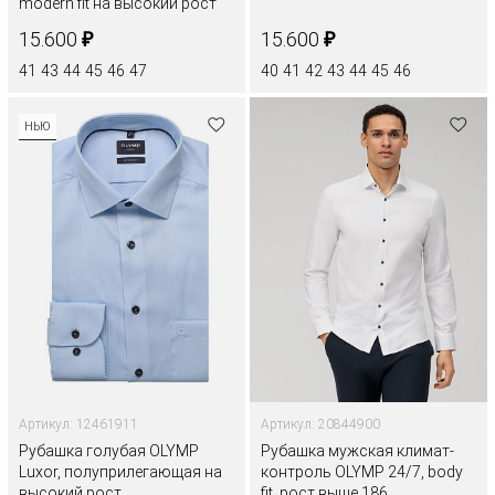
modern fit на высокий рост
₽
₽
15.600
15.600
41
43
44
45
46
47
40
41
42
43
44
45
46
НЬЮ
Артикул: 12461911
Артикул: 20844900
Рубашка голубая OLYMP
Рубашка мужская климат-
Luxor, полуприлегающая на
контроль OLYMP 24/7, body
высокий рост
fit, рост выше 186