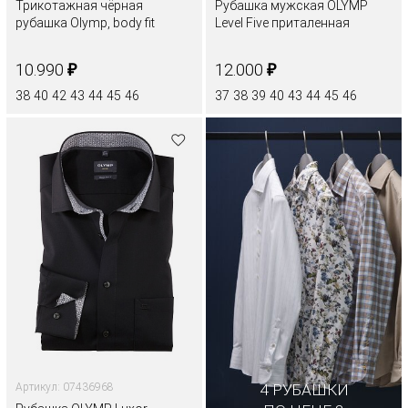
Трикотажная чёрная
Рубашка мужская OLYMP
рубашка Olymp, body fit
Level Five приталенная
₽
₽
10.990
12.000
38
40
42
43
44
45
46
37
38
39
40
43
44
45
46
Артикул: 07436968
4 РУБАШКИ