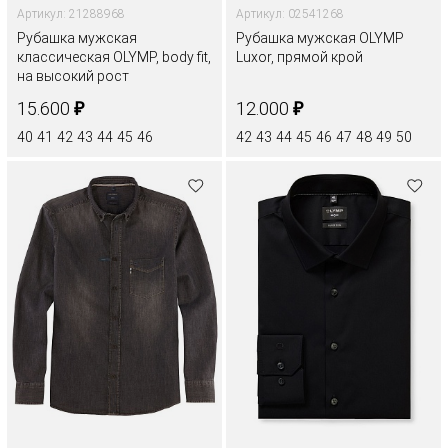
Артикул: 21288968
Артикул: 02541268
Рубашка мужская
Рубашка мужская OLYMP
классическая OLYMP, body fit,
Luxor, прямой крой
на высокий рост
₽
₽
15.600
12.000
40
41
42
43
44
45
46
42
43
44
45
46
47
48
49
50