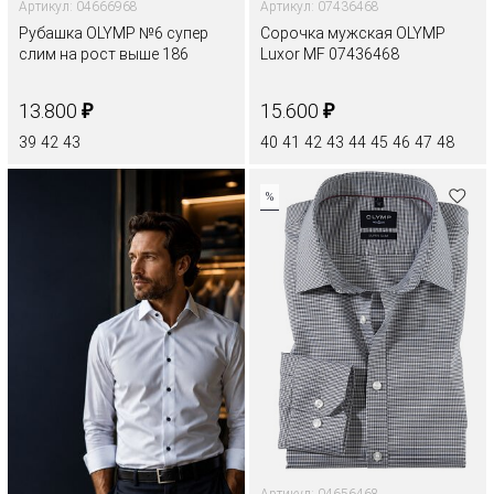
Артикул: 04666968
Артикул: 07436468
Рубашка OLYMP №6 супер
Сорочка мужская OLYMP
слим на рост выше 186
Luxor MF 07436468
₽
₽
13.800
15.600
39
42
43
40
41
42
43
44
45
46
47
48
%