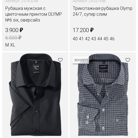
Артикул: 25783268
Артикул: 25037468
Рубашка мужская с
Трикотажная рубашка Olymp
цветочным принтом OLYMP
24/7, супер слим
№6 six, оверсайз
₽
₽
3.900
17.200
₽
6.500
40
41
42
43
44
45
46
M
XL
ЗОНДЕР