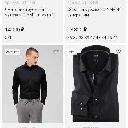
Артикул: 40044468
Артикул: 04666468
Джинсовая рубашка
Сорочка мужская OLYMP №6
мужская OLYMP, modern fit
супер слим
₽
₽
14.000
13.800
XXL
36
37
38
39
42
43
44
45
46
ЗОНДЕР
НЬЮ