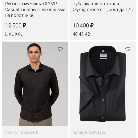
Рубашка мужская OLYMP
Рубашка трикотажная
Casual в клетку с пуговицами
Olymp, modern fit, рост до 176
на воротнике
₽
₽
12.500
10.400
L
XL
XXL
40
41
42
Артикул: 20086468
Артикул: 60901268