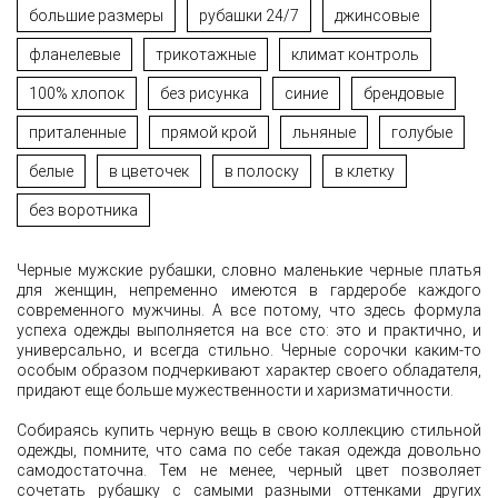
большие размеры
рубашки 24/7
джинсовые
фланелевые
трикотажные
климат контроль
100% хлопок
без рисунка
синие
брендовые
приталенные
прямой крой
льняные
голубые
белые
в цветочек
в полоску
в клетку
без воротника
Черные мужские рубашки, словно маленькие черные платья
для женщин, непременно имеются в гардеробе каждого
современного мужчины. А все потому, что здесь формула
успеха одежды выполняется на все сто: это и практично, и
универсально, и всегда стильно. Черные сорочки каким-то
особым образом подчеркивают характер своего обладателя,
придают еще больше мужественности и харизматичности.
Собираясь купить черную вещь в свою коллекцию стильной
одежды, помните, что сама по себе такая одежда довольно
самодостаточна. Тем не менее, черный цвет позволяет
сочетать рубашку с самыми разными оттенками других