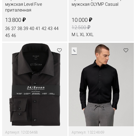
мужская Level Five
мужская OLYMP Casual
приталенная
₽
₽
13.800
10.000
₽
12.500
36
37
38
39
40
41
42
43
44
M
L
XL
XXL
45
46
%
Артикул: 12026468
Артикул: 13224869