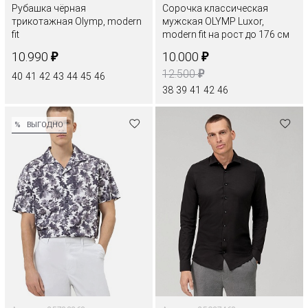
Рубашка чёрная
Сорочка классическая
трикотажная Olymp, modern
мужская OLYMP Luxor,
fit
modern fit на рост до 176 см
₽
₽
10.990
10.000
₽
12.500
40
41
42
43
44
45
46
38
39
41
42
46
%
ВЫГОДНО