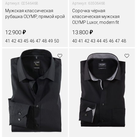
Артикул: 02546468
Артикул: 63506468
Мужская классическая
Сорочка чёрная
рубашка OLYMP, прямой крой
классическая мужская
OLYMP Luxor, modern fit
₽
₽
12.900
13.800
41
42
43
45
46
47
48
49
50
40
41
42
43
44
45
46
47
48