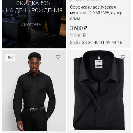
Артикул: 04656468
СКИДКА 50%
Сорочка классическая
НА ДЕНЬ РОЖДЕНИЯ
мужская OLYMP №6, супер
слим
Смотреть
₽
3.680
₽
9.200
36
37
38
39
40
41
42
44
46
НЬЮ