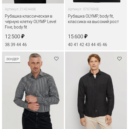
Артикул: 21424468
Артикул: 07676968
Рубашка классическая в
Рубашка OLYMP, body fit,
чёрную клетку OLYMP Level
классика на высокий рост
Five, body fit
₽
₽
12.500
15.600
38
39
44
46
40
41
42
43
44
45
46
ЗОНДЕР