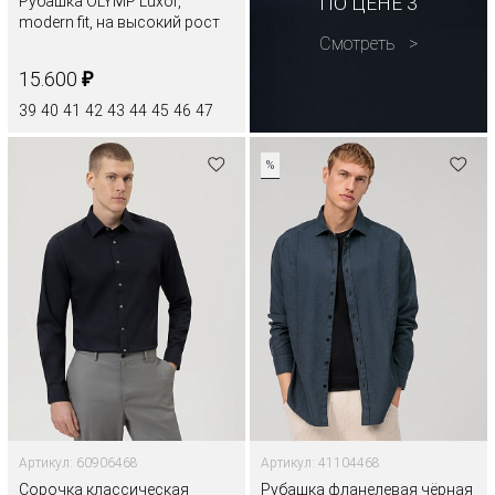
Рубашка OLYMP Luxor,
ПО ЦЕНЕ 3
modern fit, на высокий рост
Смотреть
₽
15.600
39
40
41
42
43
44
45
46
47
%
Артикул: 60906468
Артикул: 41104468
Сорочка классическая
Рубашка фланелевая чёрная