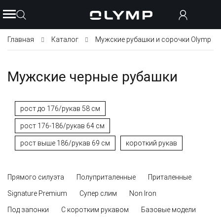
Главная
Каталог
Мужские рубашки и сорочки Olymp
Мужские черные рубашки
рост до 176/рукав 58 см
рост 176-186/рукав 64 см
рост выше 186/рукав 69 см
короткий рукав
Прямого силуэта
Полуприталенные
Приталенные
Signature Premium
Супер слим
Non Iron
Под запонки
С коротким рукавом
Базовые модели