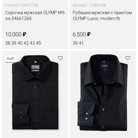
Артикул: 04661268
Артикул: 12682468
Сорочка мужская OLYMP №6
Рубашка мужская с принтом
six 04661268
OLYMP Luxor, modern fit
₽
₽
10.000
6.500
38
39
40
42
43
45
39
41
НЬЮ