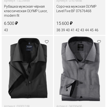
Артикул: 13224469
Артикул: 07676468
Рубашка мужская чёрная
Сорочка мужская OLYMP
классическая OLYMP Luxor,
Level Five BF 07676468
modern fit
₽
₽
6.500
15.600
43
38
39
40
41
42
43
44
45
46
Артикул: 03001268
Артикул: 04006468