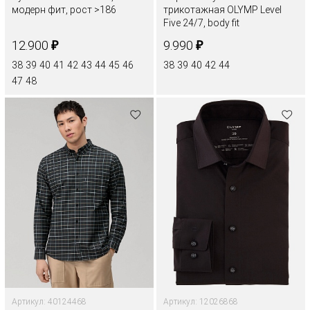
модерн фит, рост >186
трикотажная OLYMP Level
Five 24/7, body fit
₽
₽
12.900
9.990
38
39
40
41
42
43
44
45
46
38
39
40
42
44
47
48
Артикул: 40124468
Артикул: 12026868