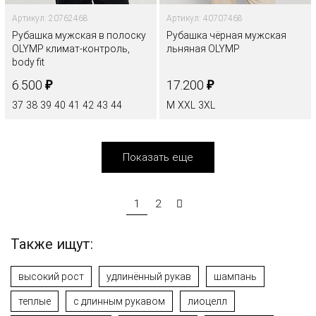
Артикул: 20762468
Артикул: 40707468
Рубашка мужская в полоску
Рубашка чёрная мужская
OLYMP климат-контроль,
льняная OLYMP
body fit
₽
₽
6.500
17.200
37
38
39
40
41
42
43
44
M
XXL
3XL
Показать еще
1
2
Также ищут:
высокий рост
удлинённый рукав
шампань
теплые
с длинным рукавом
лиоцелл