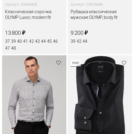
Артикул: 03006468
Артикул: 20903468
Классическая сорочка
Рубашка классическая
OLYMP Luxor, modern fit
мужская OLYMP, body fit
₽
₽
13.800
9.200
37
39
40
41
42
43
44
45
46
39
42
44
47
48
НЬЮ