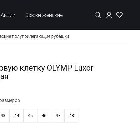
Акции
Брюки женские
еские полуприлегающие рубашки
овую клетку OLYMP Luxor
ая
 размеров
43
44
45
46
47
48