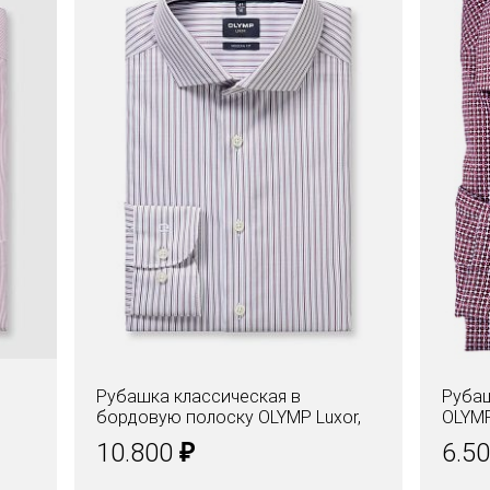
Рубашка классическая в
Рубаш
бордовую полоску OLYMP Luxor,
OLYMP
полуприлегающая
₽
10.800
6.5