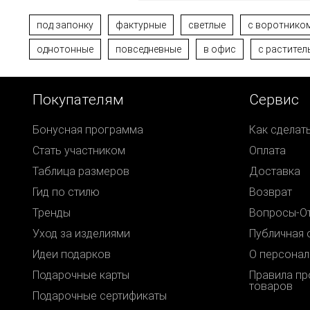
под запонку
фактурные
светлые
c воротником
однотонные
повседневные
в офис
с растите
Покупателям
Сервис
Бонусная программа
Как сделат
Стать участником
Оплата
Таблица размеров
Доставка
Гид по стилю
Возврат
Тренды
Вопросы-О
Уход за изделиями
Публичная 
Идеи подарков
О персонал
Подарочные карты
Правила п
товаров
Подарочные сертификаты