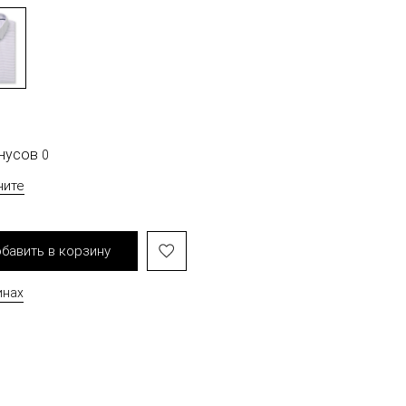
онусов
0
чите
бавить в корзину
инах