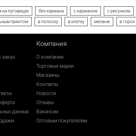
 на пуговицах
без кармана
с карманом
с рисунком
льным принтом
в полоску
в клетку
меланж
в горох
Компания
ь заказ
О компании
Торговые марки
Магазины
Контакты
тветы
Новости
оферта
Отзывы
ьных данных
Вакансии
родажи
Оптовым покупателям