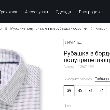
Трикотаж
Аксессуары
Одежда
Распродажа
p
Мужские полуприталенные рубашки и сорочки
Классич
ЛИМИТЕД
Рубашка в борд
полуприлегающ
Артикул: 12621493
Таблица
Выберите размер:
39
40
41
42
Цвет: