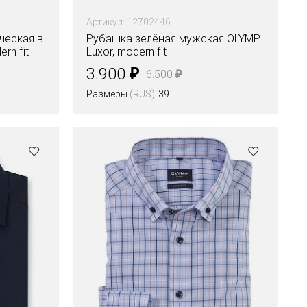
Артикул: 12702446
ческая в
Рубашка зелёная мужская OLYMP
rn fit
Luxor, modern fit
₽
3.900
₽
6.500
Размеры
(RUS)
39