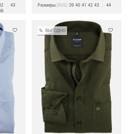
42
43
Размеры
(RUS)
39
40
41
42
43
44
48
%
ВЫГОДНО