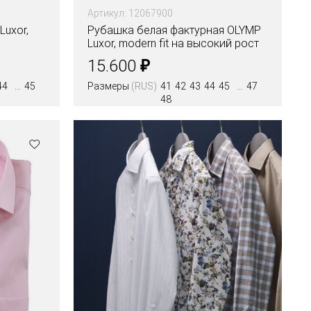
Артикул: 12067900
uxor,
Рубашка белая фактурная OLYMP
Luxor, modern fit на высокий рост
₽
15.600
44
45
Размеры
(RUS)
41
42
43
44
45
47
48
Цвета