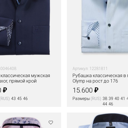
10046408
Артикул: 12281811
 классическая мужская
Рубашка классическая в 
xor, прямой крой
Olymp на рост до 176
₽
₽
0
15.600
(RUS)
43
45
46
Размеры
(RUS)
38
39
40
41
44
46