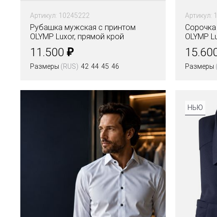
Артикул: 10245222
Артикул: 
Рубашка мужская с принтом
Сорочка
OLYMP Luxor, прямой крой
OLYMP Lu
176
₽
11.500
15.60
Размеры
(RUS)
42
44
45
46
Размеры
НЬЮ