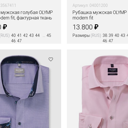
13567411
Артикул: 04001200
 мужская голубая OLYMP
Рубашка мужская OLYMP L
dern fit, фактурная ткань
modern fit
₽
₽
0
13.800
(RUS)
40
41
42
43
44
45
Размеры
(RUS)
38
39
40
43
46
47
46
47
Цвета