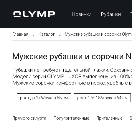
Новинки
Рубашки
Главная
Каталог
Мужские рубашки и сорочки Olym
Мужские рубашки и сорочки No
Рубашки не требуют тщательной глажки. Сохраняю
Модели серии OLYMP LUXOR выполнены из 100% хло
Мужские сорочки комфортные в носке, удобные в 
рост до 176/рукав 58 см
рост 176-186/рукав 64 см
Прямого силуэта
Полуприталенные
Приталенные
S