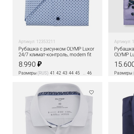
Артикул: 12353211
Артикул: 
Рубашка с рисунком OLYMP Luxor
Рубашка
24/7 климат-контроль, modern fit
OLYMP Lux
₽
8.990
15.60
Размеры
(RUS)
41
42
43
44
45
46
Размеры
Цвета