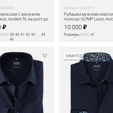
12806800
Артикул: 12983211
 мужская с рисунком
Рубашка мужская класси
xor, modern fit, на рост до
полоску OLYMP Luxor, mode
₽
₽
0
10.000
(RUS)
39
40
41
42
43
44
Размеры
(RUS)
47
46
ЛИМИТЕД