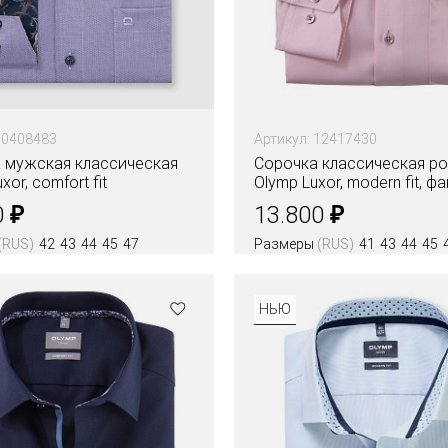
10408483
Артикул: 12417430
 мужская классическая
Сорочка классическая р
or, comfort fit
Olymp Luxor, modern fit, ф
₽
₽
0
13.800
(RUS)
42
43
44
45
47
Размеры
(RUS)
41
43
44
45
Цвета
НЬЮ