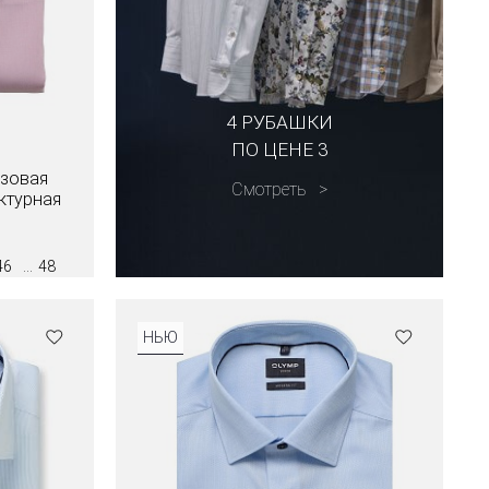
4 РУБАШКИ
ПО ЦЕНЕ 3
озовая
Смотреть
актурная
46
48
НЬЮ