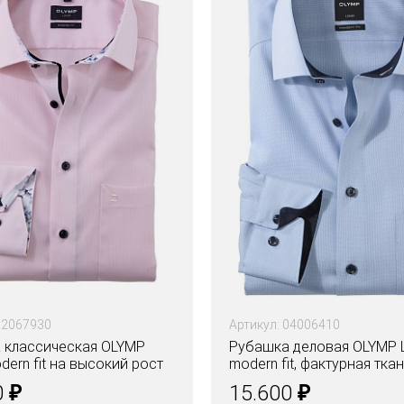
12067930
Артикул: 04006410
 классическая OLYMP
Рубашка деловая OLYMP L
odern fit на высокий рост
modern fit, фактурная тка
₽
₽
0
15.600