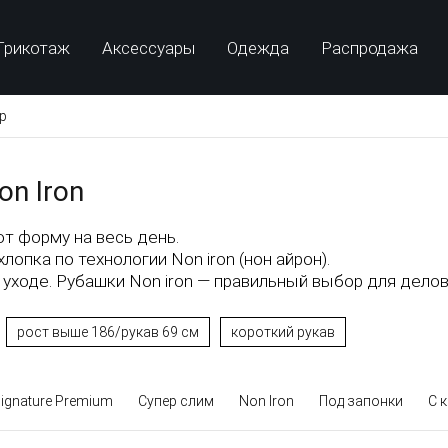
Трикотаж
Аксессуары
Одежда
Распродажа
p
n Iron
т форму на весь день.
пка по технологии Non iron (нон айрон).
уходе. Рубашки Non iron — правильный выбор для дело
рост выше 186/рукав 69 см
короткий рукав
ignature Premium
Супер слим
Non Iron
Под запонки
С 