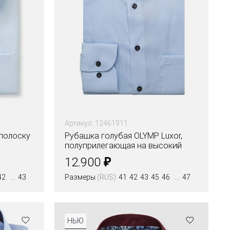
Артикул: 12461911
полоску
Рубашка голубая OLYMP Luxor,
полуприлегающая на высокий
рост
₽
12.900
42
43
Размеры
(RUS)
41
42
43
45
46
47
Цвета
НЬЮ