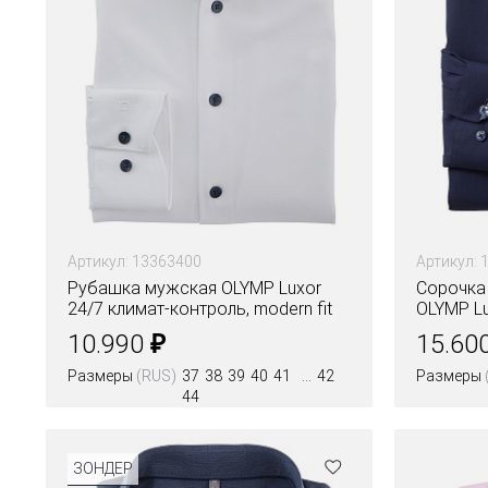
Артикул: 13363400
Артикул: 
Рубашка мужская OLYMP Luxor
Сорочка
24/7 климат-контроль, modern fit
OLYMP Lu
₽
10.990
15.60
Размеры
(RUS)
37
38
39
40
41
42
Размеры
44
Цвета
Цвета
ЗОНДЕР