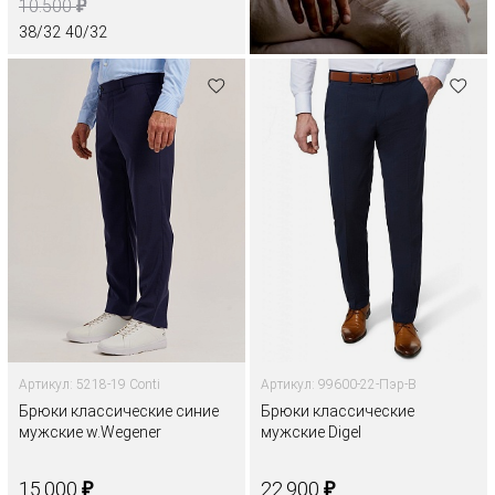
₽
10.500
38/32
40/32
Артикул: 5218-19 Conti
Артикул: 99600-22-Пэр-В
Брюки классические синие
Брюки классические
мужские w.Wegener
мужские Digel
₽
₽
15.000
22.900