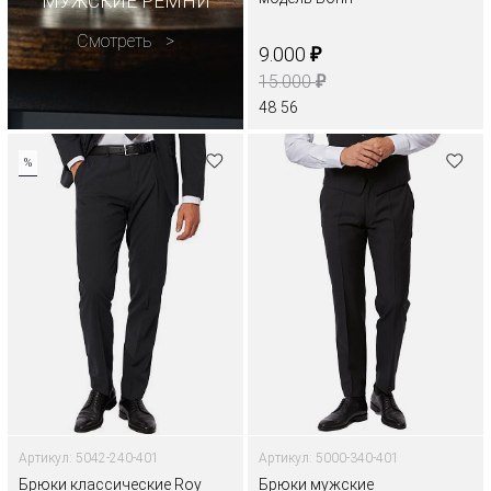
МУЖСКИЕ РЕМНИ
Смотреть
₽
9.000
₽
15.000
48
56
%
Артикул: 5042-240-401
Артикул: 5000-340-401
Брюки классические Roy
Брюки мужские