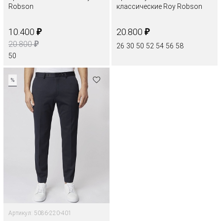
Robson
классические Roy Robson
₽
₽
10.400
20.800
₽
20.800
26
30
50
52
54
56
58
50
%
Артикул: 5086-220-401