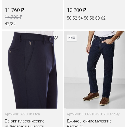
₽
₽
11.760
13.200
₽
14.700
50
52
54
56
58
60
62
42/32
НЬЮ
Артикул: 6220-18 Eton
Артикул: 8002218420870 Langley
Брюки классические
Джинсы синие мужские
w.Wegener из шерсти
Redpoint