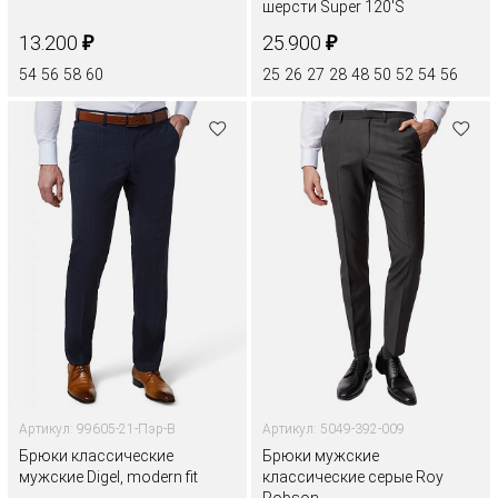
шерсти Super 120'S
₽
₽
13.200
25.900
54
56
58
60
25
26
27
28
48
50
52
54
56
Артикул: 99605-21-Пэр-В
Артикул: 5049-392-009
Брюки классические
Брюки мужские
мужские Digel, modern fit
классические серые Roy
Robson