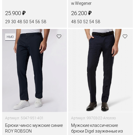
w.Wegener
₽
₽
25.900
26.200
29
30
48
50
54
56
58
48
50
52
54
58
НЬЮ
Артикул: 5047-951-401
Артикул: 99703-22-Аполло
Брюки чинос мужские синие
Мужские классические
ROY ROBSON
брюки Digel зауженные из