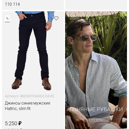
110
114
%
Артикул: 688585934886 DAVIS
Джинсы синие мужские
Hattric, slim fit
ЛЬНЯНЫЕ
РУБАШКИ
Смотреть
₽
5.250