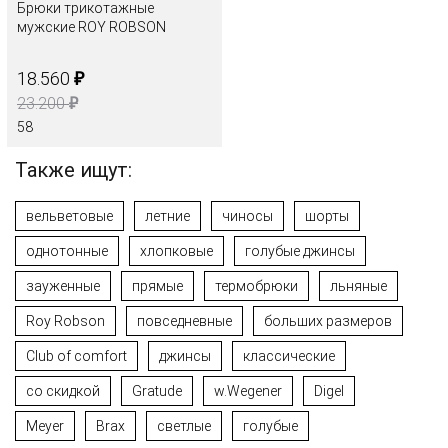
Брюки трикотажные
мужские ROY ROBSON
₽
18.560
₽
23.200
58
Также ищут:
вельветовые
летние
чиносы
шорты
однотонные
хлопковые
голубые джинсы
зауженные
прямые
термобрюки
льняные
Roy Robson
повседневные
больших размеров
Club of comfort
джинсы
классические
со скидкой
Gratude
w.Wegener
Digel
Meyer
Brax
светлые
голубые