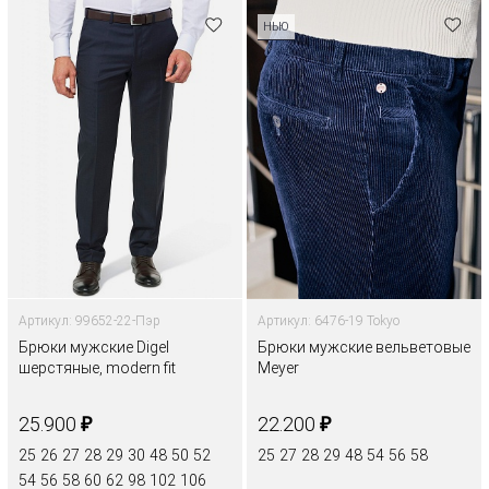
НЬЮ
Артикул: 99652-22-Пэр
Артикул: 6476-19 Tokyo
Брюки мужские Digel
Брюки мужские вельветовые
шерстяные, modern fit
Meyer
₽
₽
25.900
22.200
25
26
27
28
29
30
48
50
52
25
27
28
29
48
54
56
58
54
56
58
60
62
98
102
106