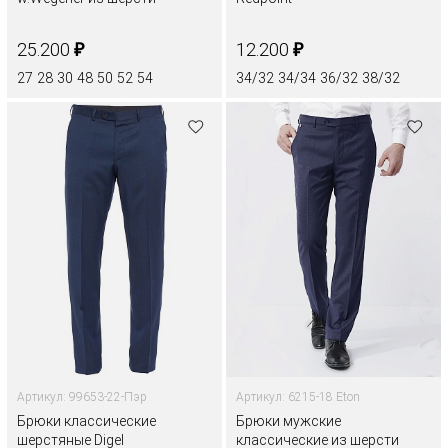
₽
₽
25.200
12.200
27
28
30
48
50
52
54
34/32
34/34
36/32
38/32
Артикул: 99653-22-Пэр
Артикул: 6215-18 Eton
Брюки классические
Брюки мужские
шерстяные Digel
классические из шерсти