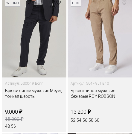
%
НЬЮ
НЬЮ
Артикул: 5300-19 Bonn
Артикул: 5047-951-240
Брюки синие мужские Meyer,
Брюки чинос мужские
тонкая шерсть
бежевые ROY ROBSON
₽
₽
9.000
13.200
₽
15.000
52
54
56
58
60
48
56