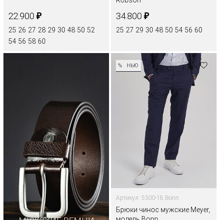
₽
₽
22.900
34.800
25
26
27
28
29
30
48
50
52
25
27
29
30
48
50
54
56
60
54
56
58
60
%
НЬЮ
Артикул: 5300-18 Bonn
Брюки чинос мужские Meyer,
модель Bonn