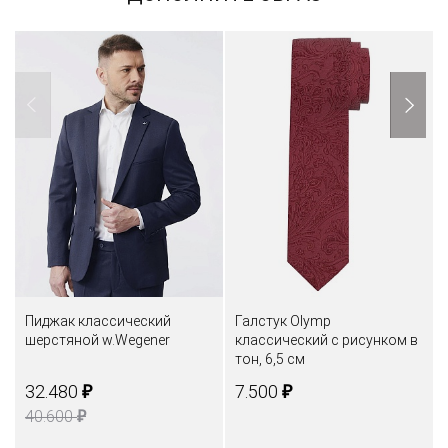
Пиджак классический
Галстук Olymp
шерстяной w.Wegener
классический с рисунком в
тон, 6,5 см
₽
₽
32.480
7.500
₽
40.600