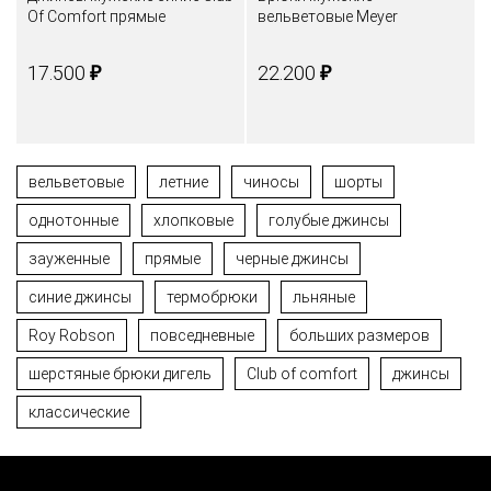
Of Comfort прямые
вельветовые Meyer
₽
₽
17.500
22.200
вельветовые
летние
чиносы
шорты
однотонные
хлопковые
голубые джинсы
зауженные
прямые
черные джинсы
синие джинсы
термобрюки
льняные
Roy Robson
повседневные
больших размеров
шерстяные брюки дигель
Club of comfort
джинсы
классические