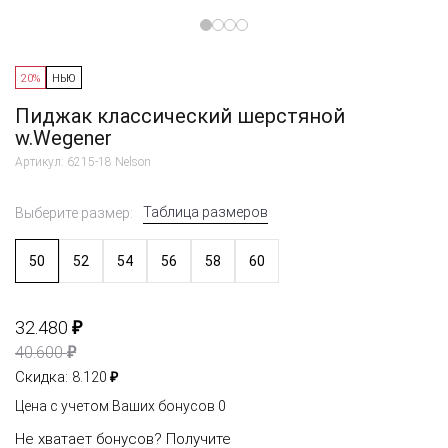
20%
НЬЮ
Пиджак классический шерстяной
w.Wegener
Артикул: 6215-18 Nelson
Таблица размеров
Выберите размер:
50
52
54
56
58
60
₽
32.480
₽
40.600
₽
Скидка:
8.120
Цена с учетом Ваших бонусов
0
Не хватает бонусов?
Получите