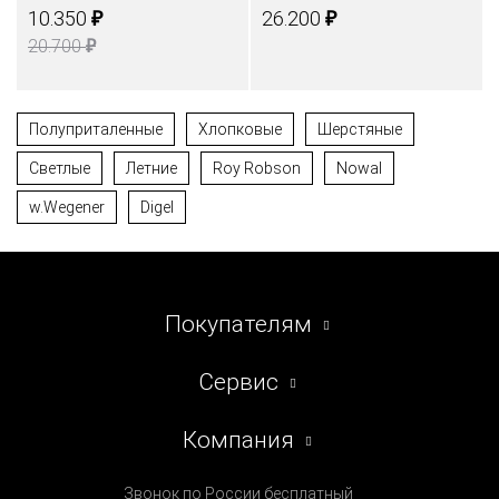
₽
₽
10.350
26.200
₽
20.700
Полуприталенные
Хлопковые
Шерстяные
Светлые
Летние
Roy Robson
Nowal
w.Wegener
Digel
Покупателям
Сервис
Компания
Звонок по России бесплатный