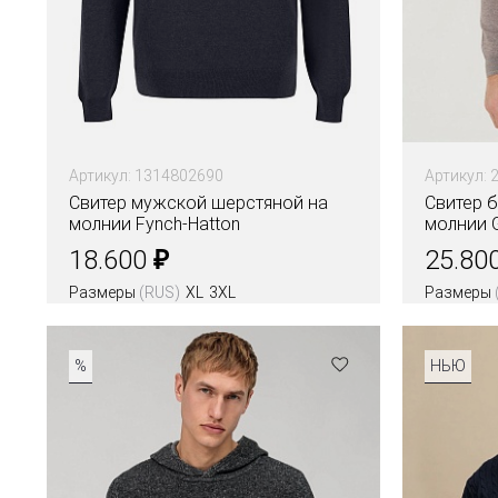
Артикул: 1314802690
Артикул: 
Свитер мужской шерстяной на
Свитер 
молнии Fynch-Hatton
молнии 
₽
18.600
25.80
Размеры
(RUS)
XL
3XL
Размеры
Цвета
Цвета
%
НЬЮ