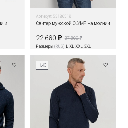
Артикул: 53186518
и и
Свитер мужской OLYMP на молнии
₽
22.680
₽
37.800
Размеры
(RUS)
L
XL
XXL
3XL
Цвета
НЬЮ