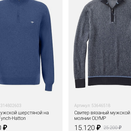
1314802603
Артикул: 53646518
мужской шерстяной на
Свитер вязаный мужской
ynch-Hatton
молнии OLYMP
₽
₽
0
15.120
₽
25.200