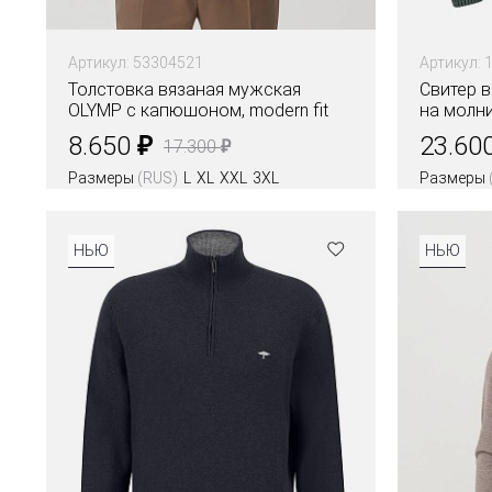
Артикул: 53304521
Артикул: 
Толстовка вязаная мужская
Свитер 
OLYMP с капюшоном, modern fit
на молни
₽
8.650
23.60
₽
17.300
Размеры
(RUS)
L
XL
XXL
3XL
Размеры
Цвета
НЬЮ
НЬЮ