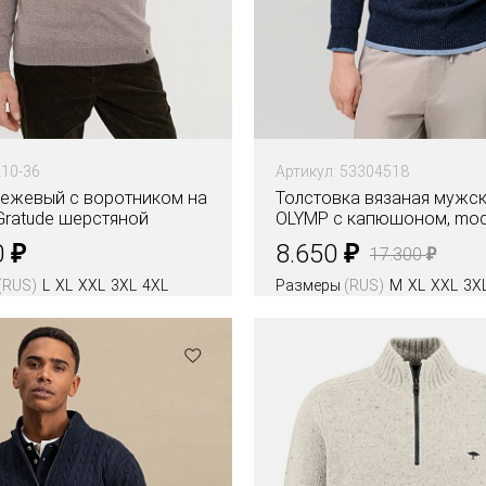
210-36
Артикул: 53304518
бежевый с воротником на
Толстовка вязаная мужс
Gratude шерстяной
OLYMP с капюшоном, mode
₽
₽
0
8.650
₽
17.300
(RUS)
L
XL
XXL
3XL
4XL
Размеры
(RUS)
M
XL
XXL
3X
Цвета