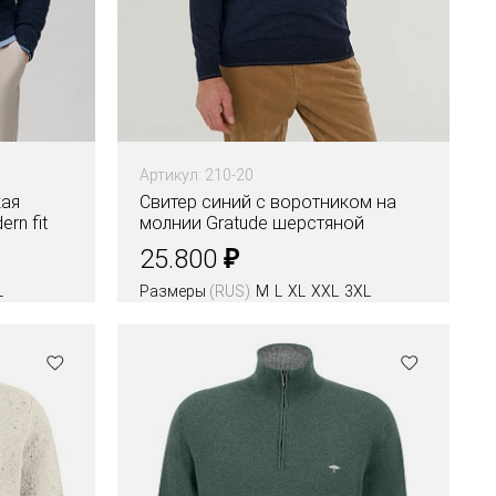
Артикул: 210-20
кая
Свитер синий с воротником на
rn fit
молнии Gratude шерстяной
₽
25.800
L
Размеры
(RUS)
M
L
XL
XXL
3XL
Цвета