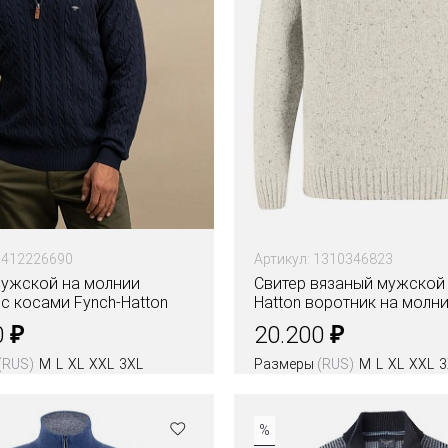
1412226690
Артикул: 1310346823
мужской на молнии
Свитер вязаный мужской 
с косами Fynch-Hatton
Hatton воротник на молн
₽
₽
0
20.200
(RUS)
M
L
XL
XXL
3XL
Размеры
(RUS)
M
L
XL
XXL
3
%