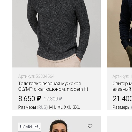
Артикул: 53304564
Артикул: 
Толстовка вязаная мужская
Свитер 
OLYMP с капюшоном, modern fit
вязаный 
₽
8.650
21.40
₽
17.300
Размеры
(RUS)
M
L
XL
XXL
3XL
Размеры
Цвета
ЛИМИТЕД