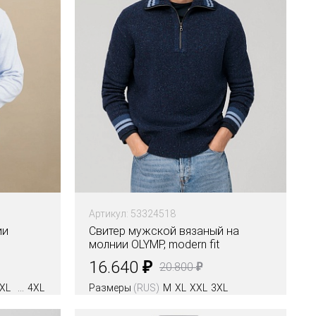
Артикул: 53324518
ии
Свитер мужской вязаный на
молнии OLYMP, modern fit
₽
16.640
₽
20.800
XL
4XL
Размеры
(RUS)
M
XL
XXL
3XL