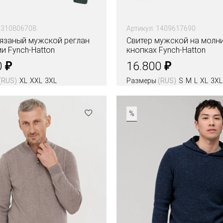
1310806708
Артикул: 1409617690
вязаный мужской реглан
Свитер мужской на молни
и Fynch-Hatton
кнопках Fynch-Hatton
₽
₽
0
16.800
(RUS)
XL
XXL
3XL
Размеры
(RUS)
S
M
L
XL
3XL
Цвета
%