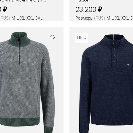
₽
₽
0
23.200
(RUS)
M
L
XL
XXL
3XL
Размеры
(RUS)
M
L
XL
XXL
3
НЬЮ