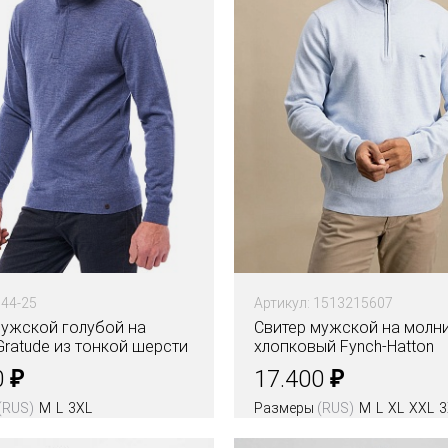
344-25
Артикул: 1513215607
мужской голубой на
Свитер мужской на молн
ratude из тонкой шерсти
хлопковый Fynch-Hatton
₽
₽
0
17.400
(RUS)
M
L
3XL
Размеры
(RUS)
M
L
XL
XXL
3