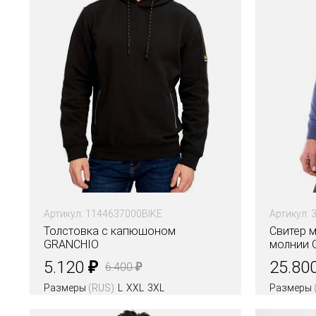
Артикул: 1144637000BIKE
Артикул: 
Толстовка с капюшоном
Свитер 
GRANCHIO
молнии G
₽
5.120
25.80
₽
6.400
Размеры
(RUS)
L
XXL
3XL
Размеры
Цвета