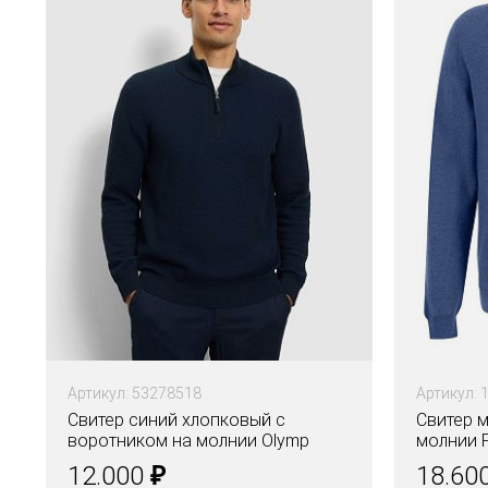
Артикул: 53278518
Артикул: 
Свитер синий хлопковый с
Свитер 
воротником на молнии Olymp
молнии F
₽
12.000
18.60