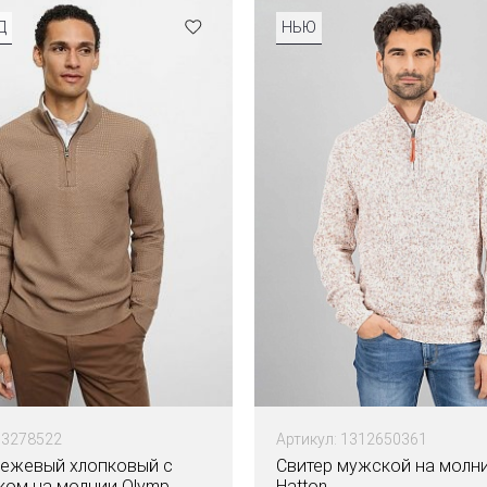
Д
НЬЮ
53278522
Артикул: 1312650361
бежевый хлопковый с
Свитер мужской на молни
ком на молнии Olymp
Hatton