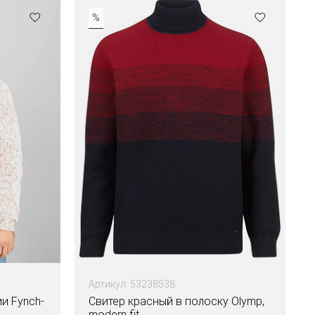
%
Артикул: 53238538
и Fynch-
Свитер красный в полоску Olymp,
modern fit