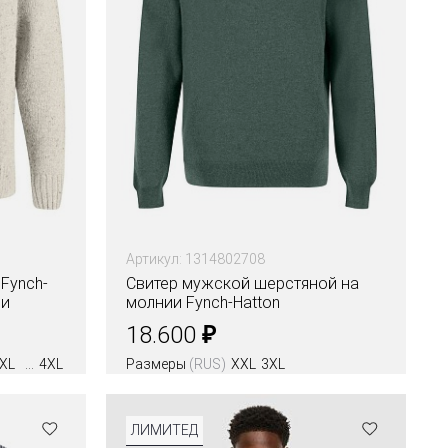
Артикул: 1314802708
Fynch-
Свитер мужской шерстяной на
ии
молнии Fynch-Hatton
₽
18.600
XL
4XL
Размеры
(RUS)
XXL
3XL
Цвета
ЛИМИТЕД