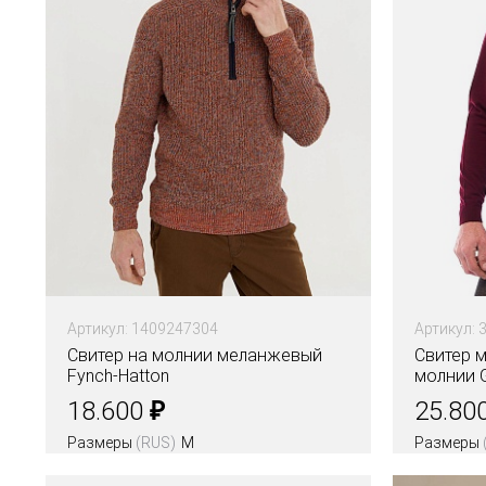
Артикул: 1409247304
Артикул: 
Свитер на молнии меланжевый
Свитер 
Fynch-Hatton
молнии G
₽
18.600
25.80
Размеры
(RUS)
M
Размеры
Цвета
Цвета