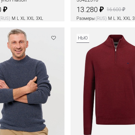
₽
₽
0
13.280
₽
16.600
(RUS)
M
L
XL
XXL
3XL
Размеры
(RUS)
M
L
XL
XXL
3
НЬЮ