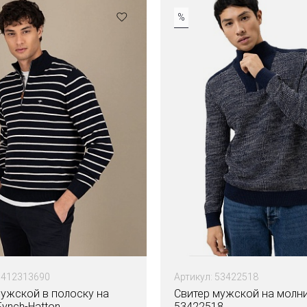
%
1412313690
Артикул: 53422518
мужской в полоску на
Свитер мужской на молн
ynch-Hatton
53422518