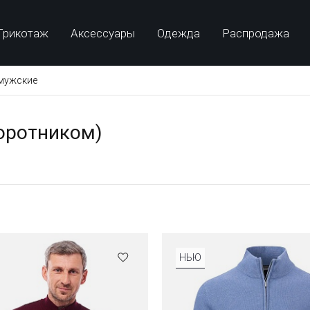
Трикотаж
Аксессуары
Одежда
Распродажа
мужские
оротником)
НЬЮ