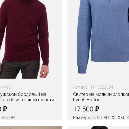
344-62
Артикул: 1413222604
мужской бордовый на
Свитер на молнии хлопк
ratude из тонкой шерсти
Fynch-Hatton
₽
₽
0
17.500
(RUS)
M
Размеры
(RUS)
M
L
XL
XXL
3