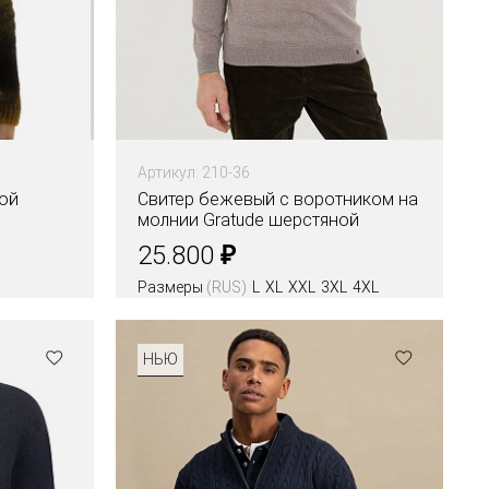
Артикул: 210-36
ой
Свитер бежевый с воротником на
молнии Gratude шерстяной
₽
25.800
Размеры
(RUS)
L
XL
XXL
3XL
4XL
Цвета
НЬЮ