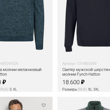
1409247624
Артикул: 1314802690
на молнии меланжевый
Свитер мужской шерстян
tton
молнии Fynch-Hatton
₽
₽
0
18.600
(RUS)
S
XL
Размеры
(RUS)
XL
3XL
Цвета