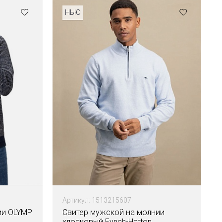
НЬЮ
Артикул: 1513215607
ии OLYMP
Свитер мужской на молнии
хлопковый Fynch-Hatton