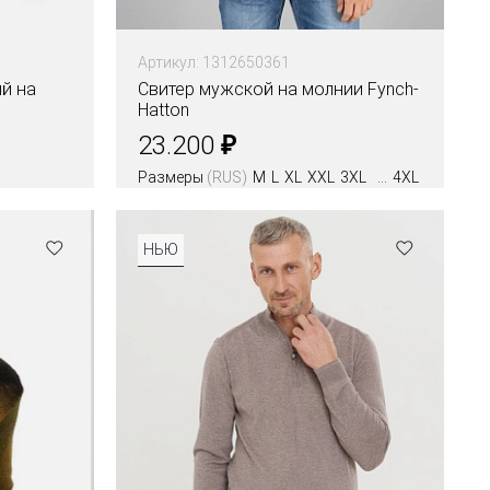
Артикул: 1312650361
й на
Свитер мужской на молнии Fynch-
Hatton
₽
23.200
Размеры
(RUS)
M
L
XL
XXL
3XL
4XL
НЬЮ