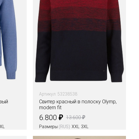
Артикул: 53238538
овый
Свитер красный в полоску Olymp,
modern fit
₽
6.800
₽
13.600
XL
Размеры
(RUS)
XXL
3XL