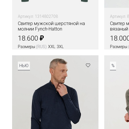
Артикул: 1314802708
Артикул: 
Свитер мужской шерстяной на
Свитер м
молнии Fynch-Hatton
вязаный
₽
18.600
18.00
Размеры
(RUS)
XXL
3XL
Размеры
Цвета
Цвета
НЬЮ
%