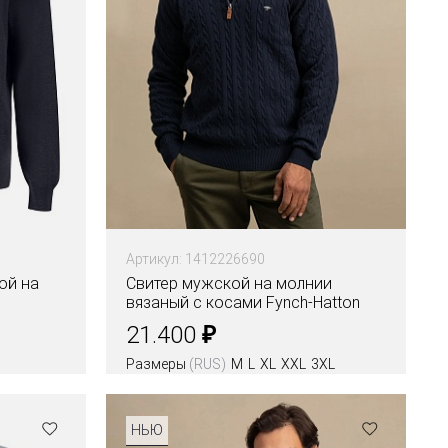
Артикул: 1412226690
ой на
Свитер мужской на молнии
вязаный с косами Fynch-Hatton
₽
21.400
Размеры
(RUS)
M
L
XL
XXL
3XL
НЬЮ