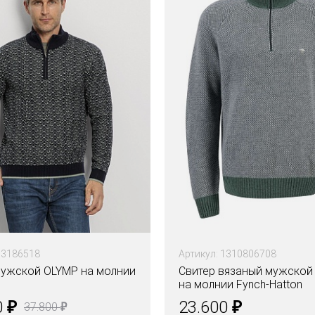
53186518
Артикул: 1310806708
мужской OLYMP на молнии
Свитер вязаный мужской
на молнии Fynch-Hatton
₽
₽
0
23.600
₽
37.800