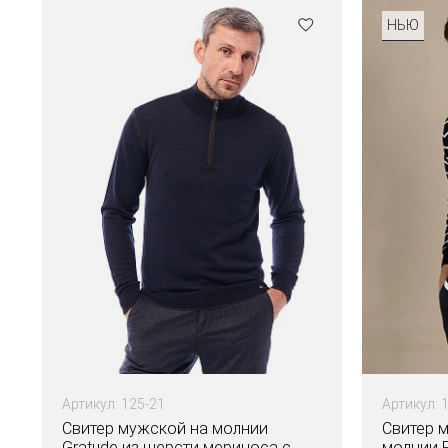
НЬЮ
Артикул: 125-21
Артикул: 
Свитер мужской на молнии
Свитер 
Gratude из шерсти мериноса с
молнии F