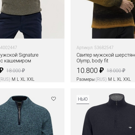
84002447
Артикул: 53682547
ужской Signature
Свитер мужской шерстян
 с кашемиром
Olymp, body fit
₽
₽
10.800
₽
₽
18.000
18.000
(RUS)
M
L
XL
XXL
Размеры
(RUS)
M
L
XL
XXL
НЬЮ