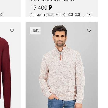
₽
17.400
XL
Размеры
(RUS)
M
L
XL
XXL
3XL
4XL
НЬЮ