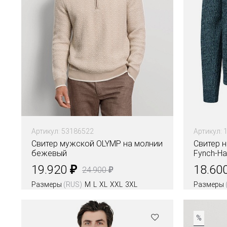
Артикул: 53186522
Артикул: 
Свитер мужской OLYMP на молнии
Свитер 
бежевый
Fynch-Ha
₽
19.920
18.60
₽
24.900
Размеры
(RUS)
M
L
XL
XXL
3XL
Размеры
Цвета
Цвета
%