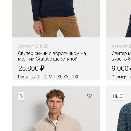
Артикул: 210-20
Артикул: 
Свитер синий с воротником на
Свитер м
молнии Gratude шерстяной
вязаный
₽
25.800
9.000
Размеры
(RUS)
M
L
XL
XXL
3XL
Размеры
Цвета
Цвета
%
НЬЮ