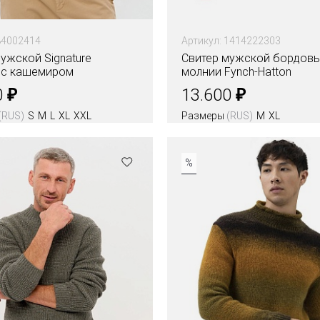
84002414
Артикул: 1414222303
ужской Signature
Свитер мужской бордовы
 с кашемиром
молнии Fynch-Hatton
₽
₽
0
13.600
(RUS)
S
M
L
XL
XXL
Размеры
(RUS)
M
XL
Цвета
%