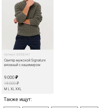
Артикул: 84002447
Свитер мужской Signature
вязаный с кашемиром
₽
9.000
₽
18.000
M
L
XL
XXL
Также ищут: