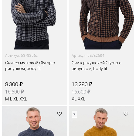
Артикул: 53782562
Артикул: 53782584
Свитер мужской Olymp с
Свитер мужской Olymp с
рисунком, body fit
рисунком, body fit
₽
₽
8.300
13.280
₽
₽
16.600
16.600
M
L
XL
XXL
XL
XXL
%