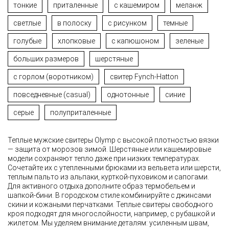
тонкие
приталенные
с кашемиром
меланж
светлые
в полоску
с рисунком
темные
голубые
хлопковые
с капюшоном
зеленые
больших размеров
шерстяные
с горлом (воротником)
свитер Fynch-Hatton
повседневные (casual)
однотонные
синие
серые
полуприталенные
Теплые мужские свитеры Olymp с высокой плотностью вязки
— защита от морозов зимой. Шерстяные или кашемировые
модели сохраняют тепло даже при низких температурах.
Сочетайте их с утепленными брюками из вельвета или шерсти,
теплым пальто из альпаки, курткой-пуховиком и сапогами.
Для активного отдыха дополните образ термобельем и
шапкой-бини. В городском стиле комбинируйте с джинсами
скини и кожаными перчатками. Теплые свитеры свободного
кроя подходят для многослойности, например, с рубашкой и
жилетом. Мы уделяем внимание деталям: усиленным швам,