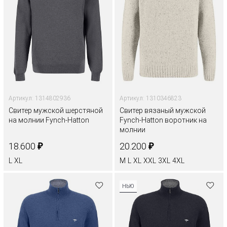
Артикул: 1314802936
Артикул: 1310346823
Свитер мужской шерстяной
Свитер вязаный мужской
на молнии Fynch-Hatton
Fynch-Hatton воротник на
молнии
₽
₽
18.600
20.200
L
XL
M
L
XL
XXL
3XL
4XL
НЬЮ