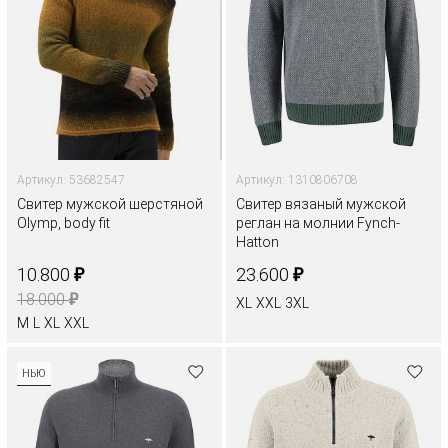
Артикул: 53682547
Артикул: 1310806708
Свитер мужской шерстяной
Свитер вязаный мужской
Olymp, body fit
реглан на молнии Fynch-
Hatton
₽
₽
10.800
23.600
₽
18.000
XL
XXL
3XL
M
L
XL
XXL
НЬЮ