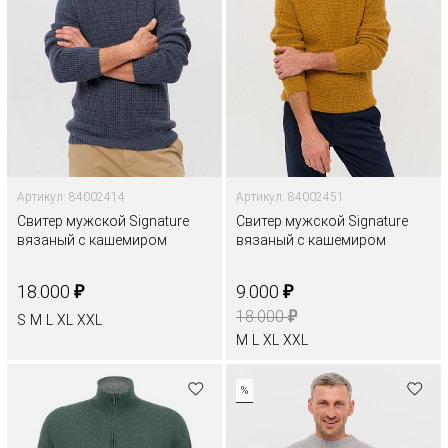
Артикул: 84002414
Артикул: 84002451
Свитер мужской Signature
Свитер мужской Signature
вязаный с кашемиром
вязаный с кашемиром
₽
₽
18.000
9.000
₽
18.000
S
M
L
XL
XXL
M
L
XL
XXL
%