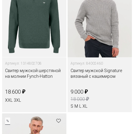
Артикул: 1314802708
Артикул: 84002460
Свитер мужской шерстяной
Свитер мужской Signature
на молнии Fynch-Hatton
вязаный с кашемиром
₽
₽
18.600
9.000
₽
18.000
XXL
3XL
S
M
L
XL
%