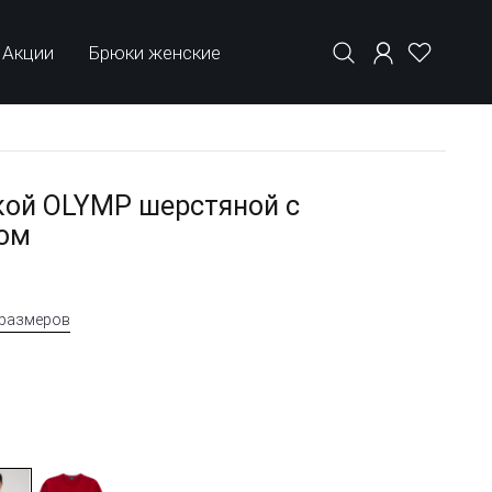
Акции
Брюки женские
ой OLYMP шерстяной с
ом
 размеров