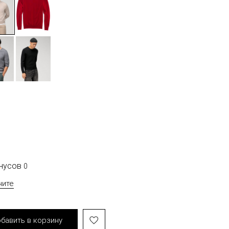
онусов
0
чите
бавить в корзину