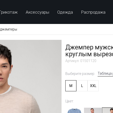
Трикотаж
Аксессуары
Одежда
Распродажа
 джемперы
Джемпер мужск
круглым вырез
Артикул: 01501120
Таблица
Выберите размер:
M
L
XXL
Цвет: