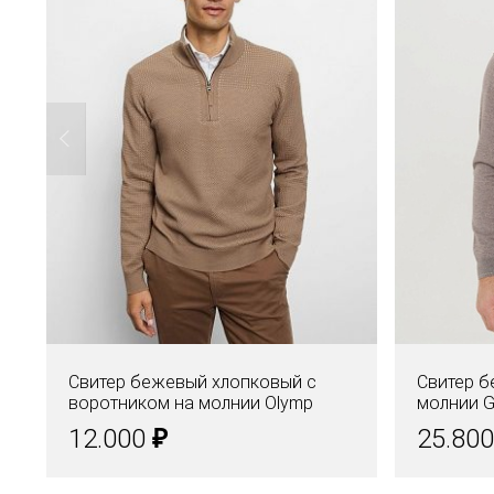
Свитер бежевый хлопковый с
Свитер б
воротником на молнии Olymp
молнии G
₽
12.000
25.80