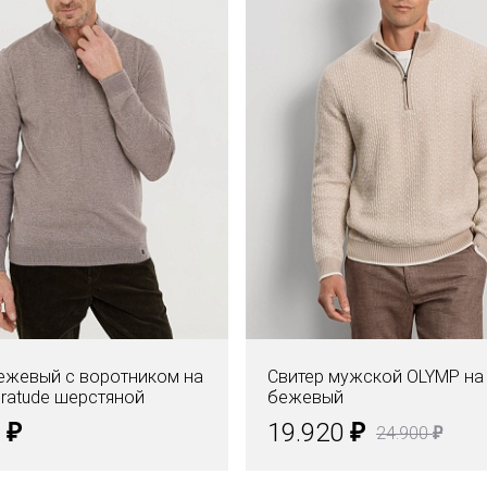
ежевый с воротником на
Свитер мужской OLYMP на
ratude шерстяной
бежевый
₽
₽
0
19.920
₽
24.900