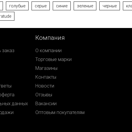
голубые
серые
синие
зеленые
черные
кл
ratude
Компания
ь заказ
О компании
Торговые марки
Магазины
Контакты
тветы
Новости
оферта
Отзывы
ьных данных
Вакансии
родажи
Оптовым покупателям