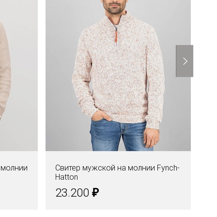
 молнии
Свитер мужской на молнии Fynch-
Св
Hatton
Ha
₽
23.200
2