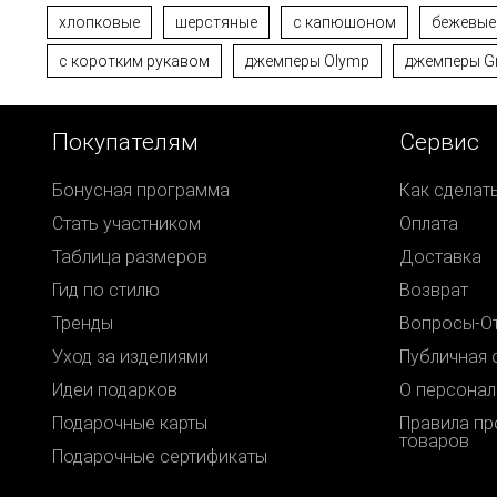
хлопковые
шерстяные
с капюшоном
бежевые
с коротким рукавом
джемперы Olymp
джемперы G
Покупателям
Сервис
Бонусная программа
Как сделат
Стать участником
Оплата
Таблица размеров
Доставка
Гид по стилю
Возврат
Тренды
Вопросы-О
Уход за изделиями
Публичная 
Идеи подарков
О персонал
Подарочные карты
Правила п
товаров
Подарочные сертификаты