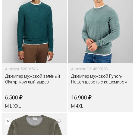
Артикул: 53018543
Артикул: 1314800708
Джемпер мужской зелёный
Джемпер мужской Fynch-
Olymp, круглый вырез
Hatton шерсть с кашемиром
₽
₽
6.500
16.900
M
L
XXL
M
4XL
%