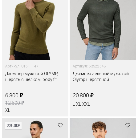
Артикул: 01511147
Артикул: 53522548
Джемпер мужской OLYMP,
Джемпер зеленый мужской
шерсть с шёлком, body fit
Olymp шерстяной
₽
₽
6.300
20.800
₽
12.600
L
XL
XXL
XL
ЗОНДЕР