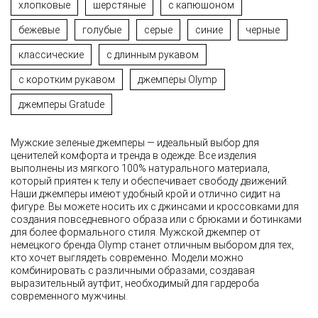
хлопковые
шерстяные
с капюшоном
бежевые
голубые
серые
синие
черные
классические
с длинным рукавом
с коротким рукавом
джемперы Olymp
джемперы Gratude
Мужские зеленые джемперы — идеальный выбор для
ценителей комфорта и тренда в одежде. Все изделия
выполнены из мягкого 100% натурального материала,
который приятен к телу и обеспечивает свободу движений.
Наши джемперы имеют удобный крой и отлично сидит на
фигуре. Вы можете носить их с джинсами и кроссовками для
создания повседневного образа или с брюками и ботинками
для более формального стиля. Мужской джемпер от
немецкого бренда Olymp станет отличным выбором для тех,
кто хочет выглядеть современно. Модели можно
комбинировать с различными образами, создавая
выразительный аутфит, необходимый для гардероба
современного мужчины.