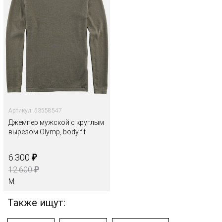
Артикул: 53558547
Джемпер мужской с круглым
вырезом Olymp, body fit
₽
6.300
₽
12.600
M
Также ищут: