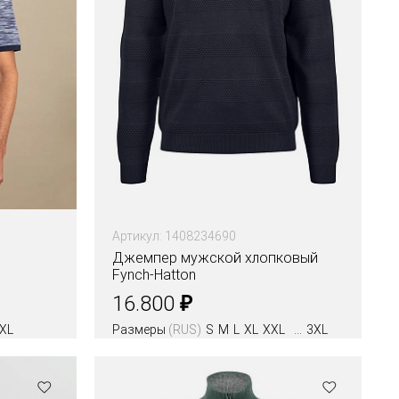
Артикул: 1408234690
Джемпер мужской хлопковый
Fynch-Hatton
₽
16.800
XL
Размеры
(RUS)
S
M
L
XL
XXL
3XL