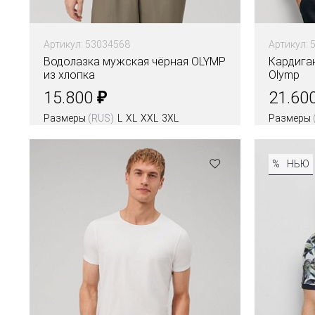
Артикул: 53034568
Артикул: 
Водолазка мужская чёрная OLYMP
Кардига
из хлопка
Olymp
₽
15.800
21.60
Размеры
(RUS)
L
XL
XXL
3XL
Размеры
Цвета
Цвета
%
НЬЮ