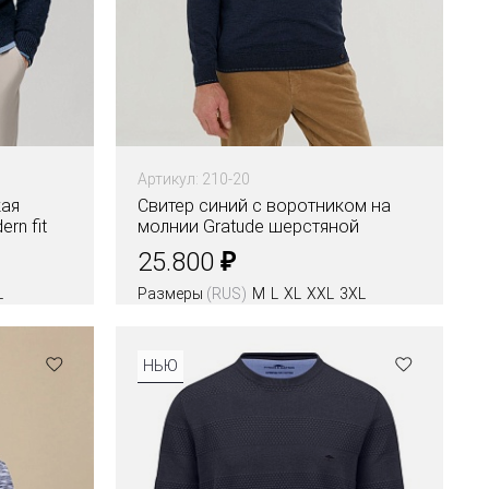
Артикул: 210-20
кая
Свитер синий с воротником на
rn fit
молнии Gratude шерстяной
₽
25.800
L
Размеры
(RUS)
M
L
XL
XXL
3XL
Цвета
НЬЮ