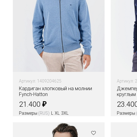
Артикул: 1409204625
Артикул: 
Кардиган хлопковый на молнии
Джемпер
Fynch-Hatton
круглым
мериса
₽
21.400
23.40
Размеры
(RUS)
L
XL
3XL
Размеры
Цвета