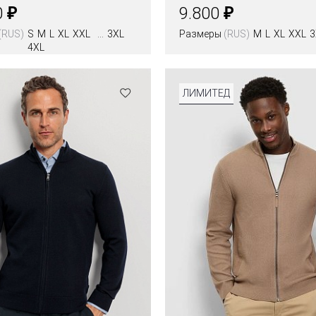
₽
₽
0
9.800
(RUS)
S
M
L
XL
XXL
3XL
Размеры
(RUS)
M
L
XL
XXL
3
4XL
ЛИМИТЕД