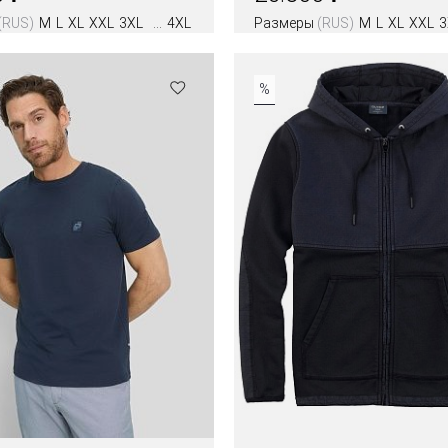
(RUS)
M
L
XL
XXL
3XL
4XL
Размеры
(RUS)
M
L
XL
XXL
3
Цвета
%