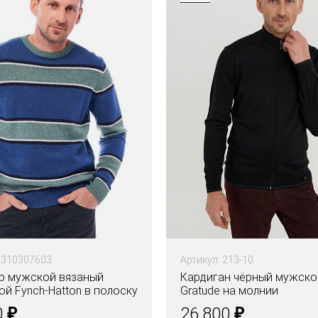
1310307603
Артикул: 213-10
 мужской вязаный
Кардиган чёрный мужско
й Fynch-Hatton в полоску
Gratude на молнии
₽
₽
0
26.800