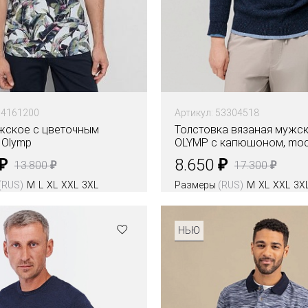
54161200
Артикул: 53304518
жское с цветочным
Толстовка вязаная мужс
 Olymp
OLYMP с капюшоном, mode
₽
₽
8.650
₽
₽
13.800
17.300
(RUS)
M
L
XL
XXL
3XL
Размеры
(RUS)
M
XL
XXL
3X
Цвета
НЬЮ