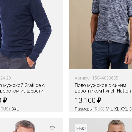
224-20
Артикул: 15044000685
 мужской Gratude с
Поло мужское с синим
 воротом из шерсти
воротником Fynch-Hatton
₽
₽
0
13.100
(RUS)
3XL
Размеры
(RUS)
M
L
XL
XXL
3
НЬЮ