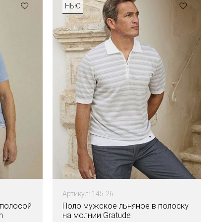
НЬЮ
Артикул: 145-26
 полосой
Поло мужское льняное в полоску
n
на молнии Gratude