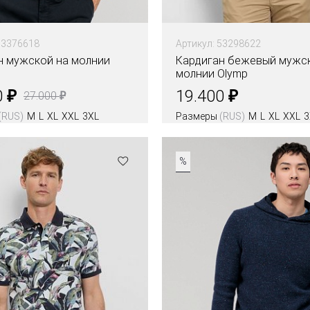
53376618
Артикул: 53298622
н мужской на молнии
Кардиган бежевый мужс
молнии Olymp
₽
₽
0
19.400
₽
27.000
(RUS)
M
L
XL
XXL
3XL
Размеры
(RUS)
M
L
XL
XXL
3
Цвета
%