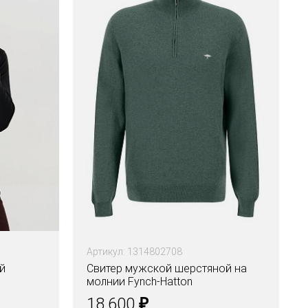
Артикул: 1314802708
й
Свитер мужской шерстяной на
молнии Fynch-Hatton
₽
18.600