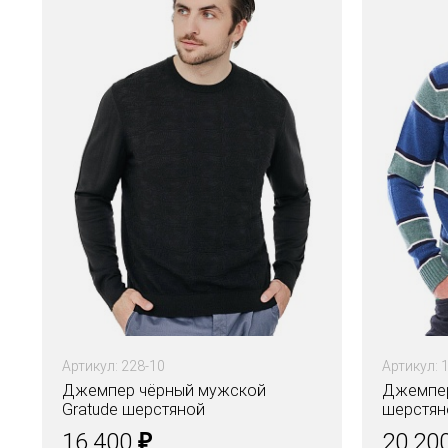
Артикул: 228-10
Артикул: 
Джемпер чёрный мужской
Джемпер
Gratude шерстяной
шерстяно
₽
16.400
20.20