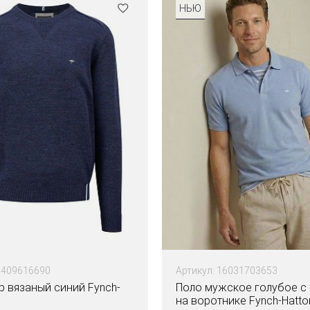
НЬЮ
1409616690
Артикул: 16031703653
 вязаный синий Fynch-
Поло мужское голубое с
на воротнике Fynch-Hatto